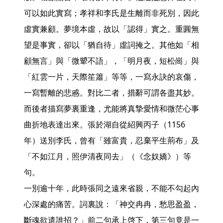
可以如此實寫；孝祥和李氏是生離而非死別，因此
虛實兼顧。夢境本虛，故以「認得」實之。重圓無
望是事實，卻以「猶自待」虛詞掩之。其他如「相
顧無言」與「微顰不語」，「明月夜，短松崗」與
「紅雲一片，天際笙簫」等等，一寫永訣的哀傷，
一寫暫離的悲慼。對比二者，措辭可謂各盡其妙。
而後者描寫夢裏重逢，尤能將真摯愛情和微茫心事
曲折地表達出來。張於湖自從紹興丙子（1156
年）送別李氏，曾有「雖富貴，忍棄平生荊布」及
「不如江月，照伊清夜同去」（《念奴嬌》）等
句。

一別逾十年，此時張同之遠來省親，不能不勾起內
心深處的痛苦。詞裏說：「神交冉冉，愁思盈盈，
斷魂欲遣誰招？」前二句承上啓下，第三句竟是一