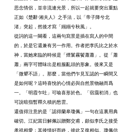
思念情侶，並非流連光景，所以一起就要突出重點
正如《楚辭·湘夫人》之手法，以「帝子降兮北
渚」突起，然後才寫「嫋嫋兮秋風」。

從詞的這一闋看，這兩句寫景是插在寫人的中間
的，於是它還兼有另一作用。作者把李氏比之於水
神，當她來臨的時候是「煙鬟霧鬢蕭蕭」。從「蕭
蕭」兩字可體味出是粗服亂頭的形象。後來又是
「微顰不語」。那麼，當他們乍見互認的一瞬間又
是如何呢？這時喜悅的心情必與自然景物融而爲
一。「明霞乍吐」可喻喜形於色。「宿靄初消」也
可說暗指暫釋久積的愁雲。

還值得注意的是「認得蘭皋瓊佩」一句在這裏用典
確切。江妃當日解佩以贈鄭交甫，頗似李氏之接受
孝祥相愛；其後情好而終，彼此又復相似。瓊佩信