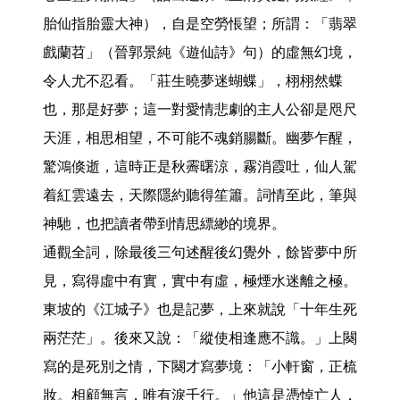
胎仙指胎靈大神），自是空勞悵望；所謂：「翡翠
戲蘭苕」（晉郭景純《遊仙詩》句）的虛無幻境，
令人尤不忍看。「莊生曉夢迷蝴蝶」，栩栩然蝶
也，那是好夢；這一對愛情悲劇的主人公卻是咫尺
天涯，相思相望，不可能不魂銷腸斷。幽夢乍醒，
驚鴻倏逝，這時正是秋霽曙涼，霧消霞吐，仙人駕
着紅雲遠去，天際隱約聽得笙簫。詞情至此，筆與
神馳，也把讀者帶到情思縹緲的境界。

通觀全詞，除最後三句述醒後幻覺外，餘皆夢中所
見，寫得虛中有實，實中有虛，極煙水迷離之極。

東坡的《江城子》也是記夢，上來就說「十年生死
兩茫茫」。後來又說：「縱使相逢應不識。」上闋
寫的是死別之情，下闋才寫夢境：「小軒窗，正梳
妝。相顧無言，唯有淚千行。」他這是憑悼亡人，