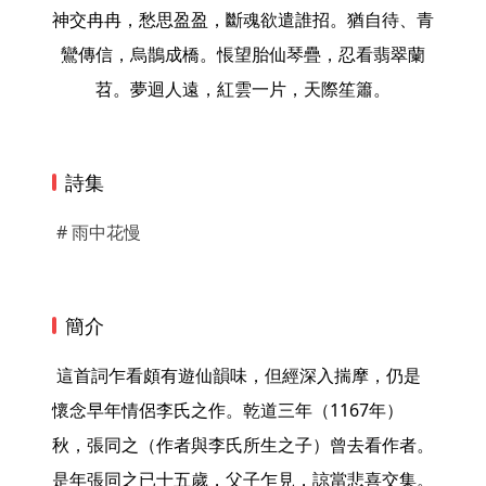
神交冉冉，愁思盈盈，斷魂欲遣誰招。猶自待、青
鸞傳信，烏鵲成橋。悵望胎仙琴疊，忍看翡翠蘭
苕。夢迴人遠，紅雲一片，天際笙簫。
詩集
# 雨中花慢
簡介
 這首詞乍看頗有遊仙韻味，但經深入揣摩，仍是
懷念早年情侶李氏之作。乾道三年（1167年）
秋，張同之（作者與李氏所生之子）曾去看作者。
是年張同之已十五歲，父子乍見，諒當悲喜交集。