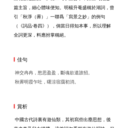
篇主旨，細心體味便知。明楊升菴盛稱於湖詞，曾
引「秋淨（霽）」一聯爲「寫景之妙」的例句
（《詞品·卷四》），倘當日得知本事，所以理解
全詞更深，料應拊掌稱絕。 
佳句
神交冉冉，愁思盈盈，斷魂欲遣誰招。
秋霽明霞乍吐，曙涼宿靄初消。
賞析
 中國古代詩裏有遊仙類，其初寫些出塵思想，後