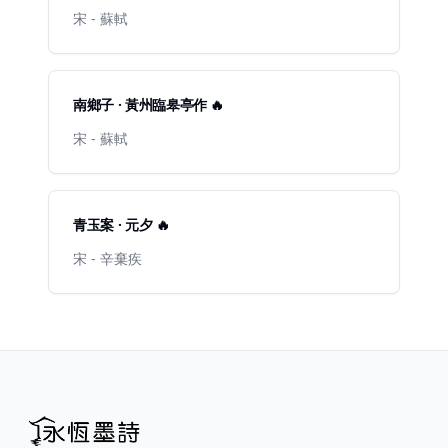
宋 - 蘇軾
南鄉子 · 黃州臨皋亭作 🔥
宋 - 蘇軾
青玉案 · 元夕 🔥
宋 - 辛棄疾