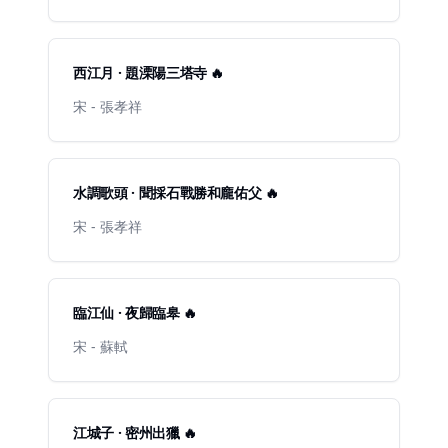
西江月 · 題溧陽三塔寺 🔥
宋 - 張孝祥
水調歌頭 · 聞採石戰勝和龐佑父 🔥
宋 - 張孝祥
臨江仙 · 夜歸臨皋 🔥
宋 - 蘇軾
江城子 · 密州出獵 🔥