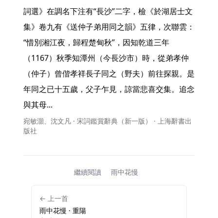
詞選》在調名下注有“長沙”二字，檢《於湖居士文
集》卷九有《送仲子弟用同之韻》五律，次聯雲：
“惜別湘江夜，歸程楚甸秋”，因知乾道三年
（1167）秋季知潭州（今長沙市）時，從弟孝仲
（仲子）曾偕孝祥長子同之（野夫）前往探親。是
年同之已十五歲，父子乍見，諒當悲喜交集。追念
與其母... 
宛敏灝、沈文凡 · 宋詞鑑賞辭典（新一版） · 上海辭書出
版社
繼續閱讀
雨中花慢
← 上一首
雨中花慢 · 重陽