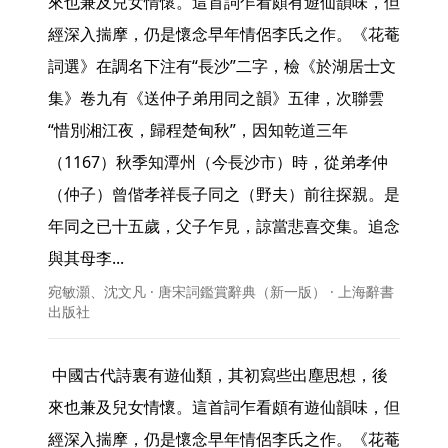
來也兼及兒女情懷。這首詞乍看頗有遊仙韻味，但
經深入揣摩，仍是懷念早年情侶李氏之作。《花菴
詞選》在調名下注有“長沙”二字，檢《於湖居士文
集》卷九有《送仲子弟用同之韻》五律，次聯雲
“惜別湘江夜，歸程楚甸秋”，因知乾道三年
（1167）秋季知潭州（今長沙市）時，從弟孝仲
（仲子）曾偕孝祥長子同之（野夫）前往探親。是
年同之已十五歲，父子乍見，諒當悲喜交集。追念
與其母李... 
宛敏灝、沈文凡 · 唐宋詞鑑賞辭典（新一版） · 上海辭書
出版社
 中國古代詩裏有遊仙類，其初寫些出塵思想，後
來也兼及兒女情懷。這首詞乍看頗有遊仙韻味，但
經深入揣摩，仍是懷念早年情侶李氏之作。《花菴