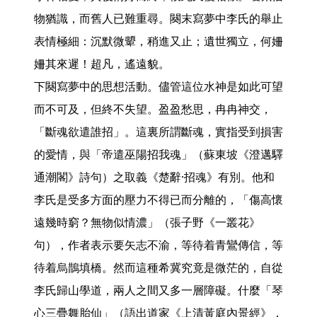
物猶識，而舊人已難重尋。闋末寫夢中李氏的舉止
表情極細：沉默微顰，稍進又止；遺世獨立，何姍
姍其來遲！超凡，遙遠貌。

下闋寫夢中的思想活動。儘管這位水神是如此可望
而不可及，但終不失望。盈盈愁思，冉冉神交，
「斷魂欲遣誰招」。這裏所謂斷魂，實指受到損害
的愛情，與「帝遣巫陽招我魂」（蘇東坡《澄邁驛
通潮閣》詩句）之取義《楚辭·招魂》有別。他和
李氏是受多方面的壓力不得已而分離的，「傷高懷
遠幾時窮？無物似情濃」（張子野《一叢花》
句），作者表示要矢志不渝，等待着青鸞傳信，等
待着烏鵲填橋。然而這種希冀究竟是微茫的，自從
李氏歸山學道，兩人之間又多一層障礙。什麼「琴
心三疊舞胎仙」（語出道家《上清黃庭內景經》，