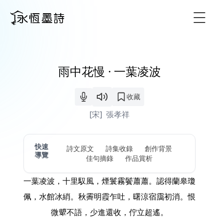
Togg
雨中花慢 · 一葉凌波
收藏
[宋]
張孝祥
快速
詩文原文
詩集收錄
創作背景
導覽
佳句摘錄
作品賞析
一葉凌波，十里馭風，煙鬟霧鬢蕭蕭。認得蘭皋瓊
佩，水館冰綃。秋霽明霞乍吐，曙涼宿靄初消。恨
微顰不語，少進還收，佇立超遙。