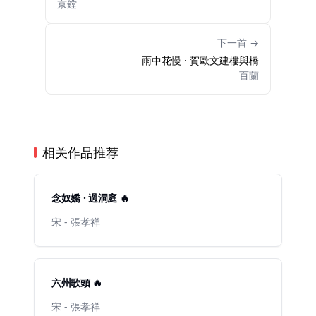
京鏜
下一首 →
雨中花慢 · 賀歐文建樓與橋
百蘭
相关作品推荐
念奴嬌 · 過洞庭 🔥
宋 - 張孝祥
六州歌頭 🔥
宋 - 張孝祥