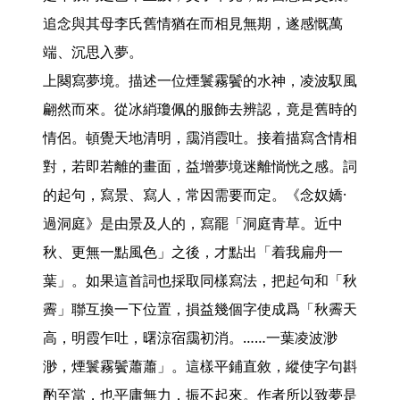
追念與其母李氏舊情猶在而相見無期，遂感慨萬
端、沉思入夢。

上闋寫夢境。描述一位煙鬟霧鬢的水神，凌波馭風
翩然而來。從冰綃瓊佩的服飾去辨認，竟是舊時的
情侶。頓覺天地清明，靄消霞吐。接着描寫含情相
對，若即若離的畫面，益增夢境迷離惝恍之感。詞
的起句，寫景、寫人，常因需要而定。《念奴嬌·
過洞庭》是由景及人的，寫罷「洞庭青草。近中
秋、更無一點風色」之後，才點出「着我扁舟一
葉」。如果這首詞也採取同樣寫法，把起句和「秋
霽」聯互換一下位置，損益幾個字使成爲「秋霽天
高，明霞乍吐，曙涼宿靄初消。……一葉凌波渺
渺，煙鬟霧鬢蕭蕭」。這樣平鋪直敘，縱使字句斟
酌至當，也平庸無力，振不起來。作者所以致夢是