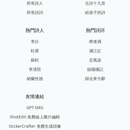
所有詩人
古詩十九首
所有詩詞
給孩子的詩
熱門詩人
熱門詩詞
李白
將進酒
杜甫
滿江紅
蘇軾
定風波
李清照
嶽陽樓記
納蘭性德
歸去來兮辭
友情連結
GPT-IMG
ShotEdit 免費線上圖片編輯
StickerCrafter 免費生成頭像