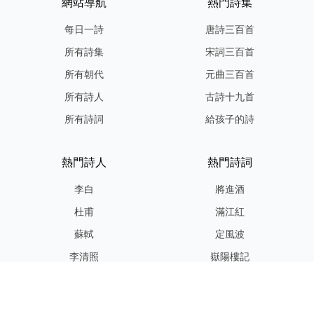
網站導航
熱門詩集
每日一詩
唐詩三百首
所有詩集
宋詞三百首
所有朝代
元曲三百首
所有詩人
古詩十九首
所有詩詞
給孩子的詩
熱門詩人
熱門詩詞
李白
將進酒
杜甫
滿江紅
蘇軾
定風波
李清照
嶽陽樓記
納蘭性德
歸去來兮辭