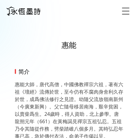
Togg
惠能
简介
惠能大師，唐代高僧，中國佛教禪宗六祖，著有六
祖《壇經》流傳於世，至今仍有不腐肉身舍利久存
於世，成爲佛法修行之見證。幼隨父流放嶺南新州
（今廣東新興）。父亡隨母移居南海，艱辛貧困，
以賣柴爲生。24歲時，得人資助，北上參學。唐
龍朔元年（661）在黃梅謁見禪宗五祖弘忍。五祖
乃令其隨從作務，劈柴踏碓八個多月。其時弘忍年
事已高，急於傳付衣法，命弟子作偈以呈。