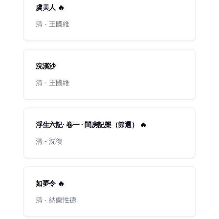
虞美人 🔥
清 - 王國維
浣溪沙
清 - 王國維
浮生六記· 卷一 · 閨房記樂（節選） 🔥
清 - 沈復
如夢令 🔥
清 - 納蘭性德