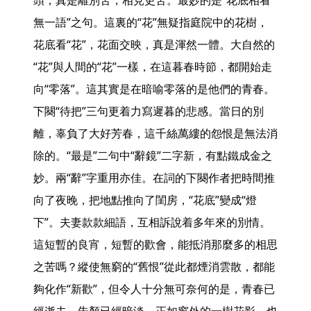
頭，真是離別苦，相見更苦。最妙的是“花底相看
無一語”之句。這裏的“花”無疑指庭院中的花樹，
花底看“花”，花面交映，真是渾然一體。大自然的
“花”與人間的“花”一樣，在這暮春時節，都開始走
向“零落”。這其實是在暗喻零落的是他們的青春。

下闋“待把”三句更着力寫遲暮的悲感。當日的別
離，辜負了大好芳春，這千絲萬縷的怨恨是無法消
除的。“最是”二句中“辭鏡”二字新，有點鐵成金之
妙。兩“辭”字重用亦佳。在詞的下闋作者把時間推
向了夜晚，把地點推向了閨房，“花底”變成“燈
下”。夫妻款款細語，互相訴說着多年來的別情。
這短暫的良宵，短暫的歡會，能抵消那麼多的相思
之苦嗎？縱使無窮的“舊恨”從此都煙消雲散，都能
夠化作“新歡”，但令人十分無可奈何的是，青春已