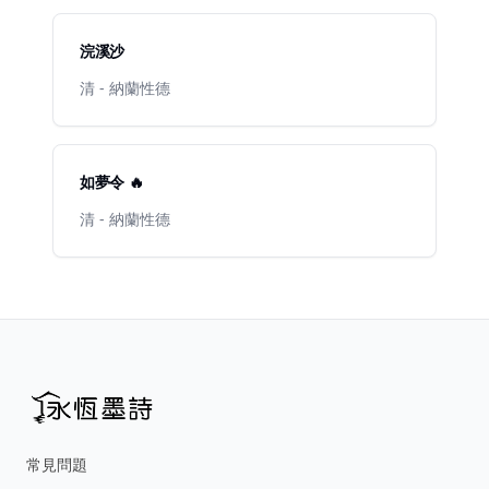
浣溪沙
清 - 納蘭性德
如夢令 🔥
清 - 納蘭性德
常見問題