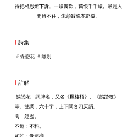
待把相思燈下訴。一縷新歡，舊恨千千縷。最是人
間留不住，朱顏辭鏡花辭樹。
詩集
# 蝶戀花
# 離別
註解
 蝶戀花：詞牌名，又名《鳳棲梧》、《鵲踏枝》
等。雙調，六十字，上下闋各四仄韻。

閱：經歷。

不道：不料。

如許：像這樣。
