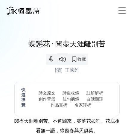
Togg
蝶戀花 · 閱盡天涯離別苦
收藏
[清]
王國維
快
詩文原文
詩集收錄
註解解析
速
創作背景
佳句摘錄
白話翻譯
導
覽
作品賞析
名家評析
閱盡天涯離別苦。不道歸來，零落花如許。花底相
看無一語，綠窗春與天俱莫。