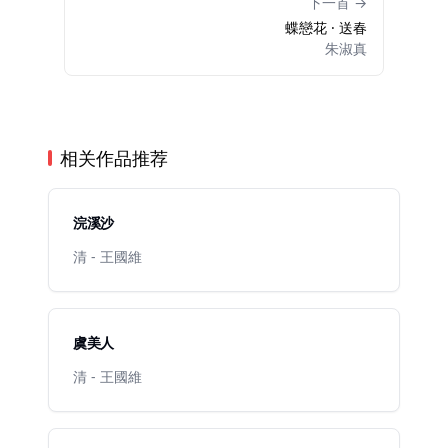
下一首 →
蝶戀花 · 送春
朱淑真
相关作品推荐
浣溪沙
清 - 王國維
虞美人
清 - 王國維