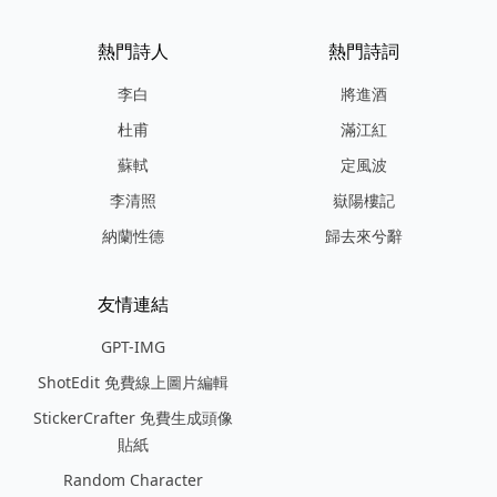
熱門詩人
熱門詩詞
李白
將進酒
杜甫
滿江紅
蘇軾
定風波
李清照
嶽陽樓記
納蘭性德
歸去來兮辭
友情連結
GPT-IMG
ShotEdit 免費線上圖片編輯
StickerCrafter 免費生成頭像
貼紙
Random Character