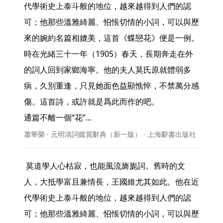
代學術史上泰斗般的地位，越來越得到人們的認
可；他那些溫雅綺麗、怊悵切情的小詞，可以與歷
來的婉約名篇相媲美，這首《蝶戀花》便是一例。
時在光緒三十一年（1905）春天，長期奔走在外
的詞人回到家鄉海寧。他的夫人莫氏原就體弱多
病，久別重逢，只見她面色益顯憔悴，不禁萬分感
傷。這首詩，或許就是爲此而作的吧。

通篇不離一個“花”... 
蕭華榮 · 元明清詞鑑賞辭典（新一版） · 上海辭書出版社
 莫道學人心枯寂，也能風流旖旎詞。舊時的文
人，大抵學富且兼情長，王國維尤其如此。他在近
代學術史上泰斗般的地位，越來越得到人們的認
可；他那些溫雅綺麗、怊悵切情的小詞，可以與歷