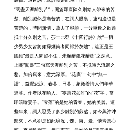
感傷。這首詞，或許就是此時而作。

“閱盡天涯離別苦”，開篇即直陳久別給人帶來的苦
楚。離別誠然是痛苦的，在詞人眼裏，連相逢也是
苦楚的，時間無情，蕩去了容顏，一分重逢之歡難
抵十分久別之苦。莎士比亞《十四行詩》說“一切
少男少女皆將如掃煙筒者同歸於灰燼”，這正是王
國維“最是人間留不住，朱顏辭鏡花辭樹”之深意。

上闋“閱盡”三句寫天涯離別之苦，不抵時光流逝之
悲。加倍寫來，意尤深厚。“花底”二句中“無一
語”，益覺悲涼。春暮，日暮，象徵着情人們年華
遲暮。作者以花喻人。“零落花如許”的“花”字，當
即暗喻妻子。“零落”的是她的青春，她的美麗。這
些年來，詞人忍受了多少離別的煎熬，如今興沖沖
歸來，不意卻是如此境況，愧、悔、愛、憐齊集心