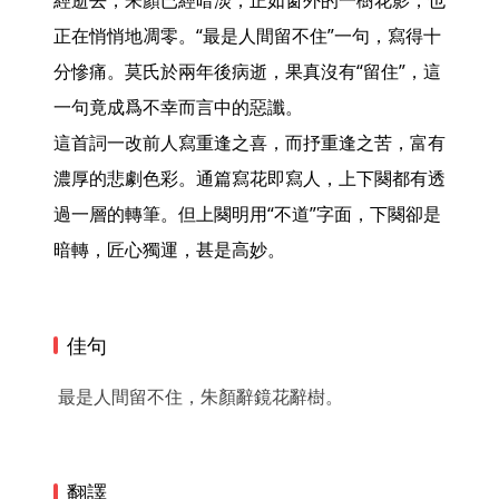
經逝去，朱顏已經暗淡，正如窗外的一樹花影，也
正在悄悄地凋零。“最是人間留不住”一句，寫得十
分慘痛。莫氏於兩年後病逝，果真沒有“留住”，這
一句竟成爲不幸而言中的惡讖。

這首詞一改前人寫重逢之喜，而抒重逢之苦，富有
濃厚的悲劇色彩。通篇寫花即寫人，上下闋都有透
過一層的轉筆。但上闋明用“不道”字面，下闋卻是
暗轉，匠心獨運，甚是高妙。 
佳句
最是人間留不住，朱顏辭鏡花辭樹。
翻譯