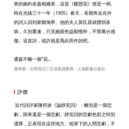
來的婉約名篇相媲美，這首《蝶戀花》便是一例。
時在光緒三十一年（1905）春天，長期奔走在外
的詞人回到家鄉海寧。他的夫人莫氏原就體弱多
病，久別重逢，只見她面色益顯憔悴，不禁萬分感
傷。這首詩，或許就是爲此而作的吧。

通篇不離一個“花... 
蕭華榮 · 元明清詞三百首鑑賞辭典 · 上海辭書出版社
評價
 近代詩評家陳邦炎《論靜安詞》：離別是一個悲
劇，歸來還是一個悲劇。靜安詞的悲劇色彩之特別
濃厚，正表現在這些地方。他筆下的人間悲劇，不