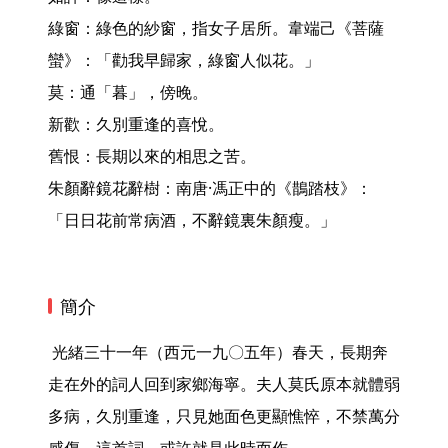
綠窗：綠色的紗窗，指女子居所。韋端己《菩薩
蠻》：「勸我早歸家，綠窗人似花。」

莫：通「暮」，傍晚。

新歡：久別重逢的喜悅。

舊恨：長期以來的相思之苦。

朱顏辭鏡花辭樹：南唐·馮正中的《鵲踏枝》：
「日日花前常病酒，不辭鏡裏朱顏瘦。」 
簡介
 光緒三十一年（西元一九〇五年）春天，長期奔
走在外的詞人回到家鄉海寧。夫人莫氏原本就體弱
多病，久別重逢，只見她面色更顯憔悴，不禁萬分