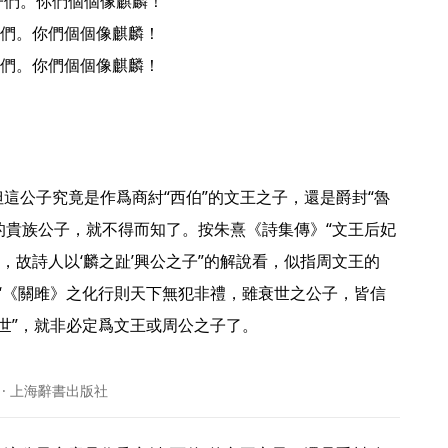
們。你們個個像麒麟！

們。你們個個像麒麟！ 
的貴族公子，就不得而知了。按朱熹《詩集傳》“文王后妃
，故詩人以‘麟之趾’興公之子”的解說看，似指周文王的
有“《關雎》之化行則天下無犯非禮，雖衰世之公子，皆信
世”，就非必定爲文王或周公之子了。

 · 上海辭書出版社