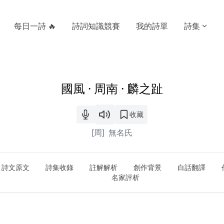
每日一詩 🔥
詩詞知識競賽
我的詩單
詩集
國風 · 周南 · 麟之趾
收藏
[周]
無名氏
詩文原文
詩集收錄
註解解析
創作背景
白話翻譯
名家評析