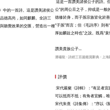
 這是一首讚美諸侯公子的詩。但這公子究竟是作爲商紂“西伯”的文王之子，還是爵封“魯
公”的周公旦之子，抑或是一般
德修於身，而子孫宗族皆化於善
品德高尚，如同麒麟。全詩三
“子孫”而言；但《毛詩序》則
與聽覺效果的交匯，營造出一種
厚如麟趾之時也”之說。既爲“衰
讚美貴族公子... 
潘嘯龍 · 詩經三百篇鑑賞辭典 · 上
評價
 宋代嚴粲《詩輯》：“有足者宜踶，唯麟之足，可以踶而不踶；有額者宜抵，唯麟之額，
可以抵而不抵；有角者宜觸，唯
宋代朱熹《詩集傳》：“序以《