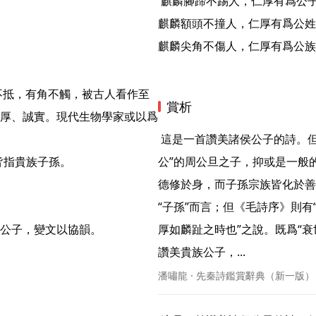
 麒麟腳蹄不踢人，仁厚有爲公子們。你們個個像麒麟！

麒麟額頭不撞人，仁厚有爲公姓
麒麟尖角不傷人，仁厚有爲公族
賞析
厚、誠實。現代生物學家或以爲
 這是一首讚美諸侯公子的詩。但這公子究竟是作爲商紂“西伯”的文王之子，還是爵封“魯
指貴族子孫。

公”的周公旦之子，抑或是一般
德修於身，而子孫宗族皆化於善
“子孫”而言；但《毛詩序》則
公子，變文以協韻。

厚如麟趾之時也”之說。既爲“衰
讚美貴族公子，... 
潘嘯龍 · 先秦詩鑑賞辭典（新一版）