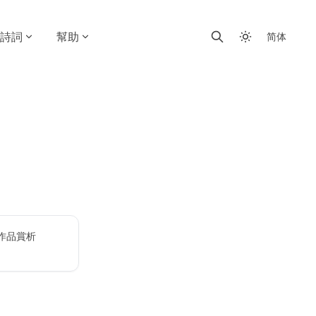
詩詞
幫助
简体
作品賞析