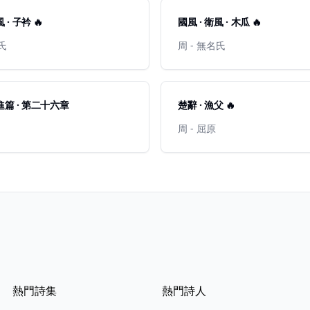
 · 子衿 🔥
國風 · 衛風 · 木瓜 🔥
名氏
周 - 無名氏
先進篇 · 第二十六章
楚辭 · 漁父 🔥
周 - 屈原
熱門詩集
熱門詩人