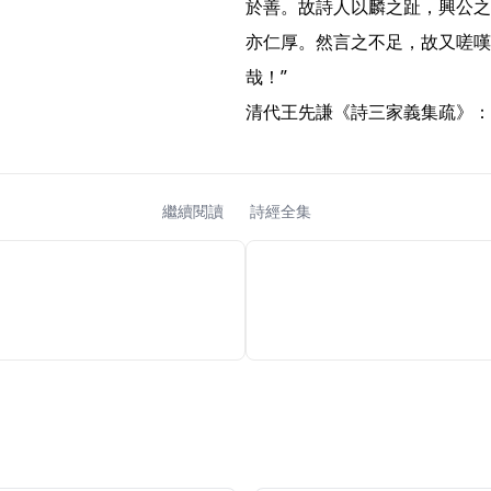
於善。故詩人以麟之趾，興公之
亦仁厚。然言之不足，故又嗟嘆
哉！”

清代王先謙《詩三家義集疏》：“
繼續閱讀
詩經全集