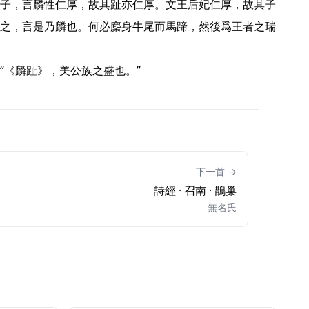
子，言麟性仁厚，故其趾亦仁厚。文王后妃仁厚，故其子
之，言是乃麟也。何必麇身牛尾而馬蹄，然後爲王者之瑞
《麟趾》，美公族之盛也。” 
下一首 →
詩經 · 召南 · 鵲巢
無名氏