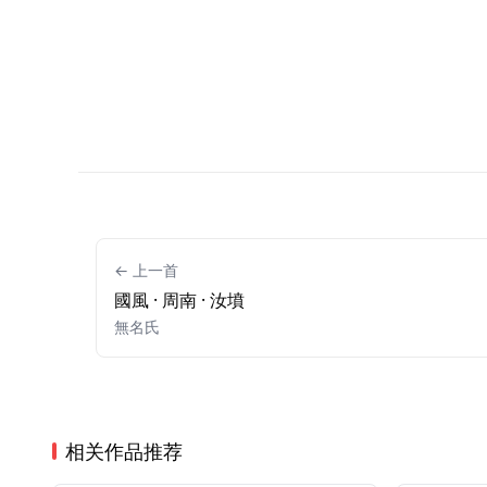
← 上一首
國風 · 周南 · 汝墳
無名氏
相关作品推荐