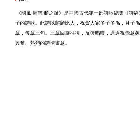
 《國風·周南·麟之趾》是中國古代第一部詩歌總集《詩經》中的一首詩。這是讚美諸侯公
子的詩歌。此詩以麒麟比人，祝賀人家多子多孫，且子孫
章，每章三句。三章回旋往復，反覆唱嘆，通過視覺意象
興奮、熱烈的詩情畫意。 