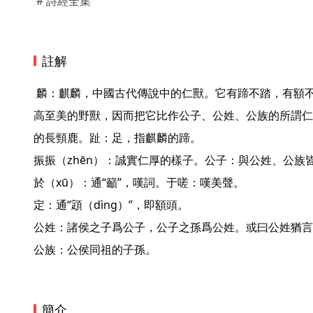
# 詩經全集
註解
 麟：麒麟，中國古代傳說中的仁獸。它有蹄不踏，有額不抵，有角不觸，被古人看作至
高至美的野獸，因而把它比作公子、公姓、公族的所謂仁
的長頸鹿。趾：足，指麒麟的蹄。

振振（zhēn）：誠實仁厚的樣子。公子：與公姓、公族皆
於（xū）：通“籲”，嘆詞。于嗟：嘆美聲。

定：通“顁（dìng）”，即額頭。

公姓：諸侯之子爲公子，公子之孫爲公姓。或曰公姓猶言
公族：公侯同祖的子孫。 
簡介