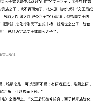
的貴族公子，就不得而知了。按朱熹《詩集傳》“文王后妃
，故詩人以‘麟之趾’興公之子”的解說看，似指周文王的
有“《關雎》之化行則天下無犯非禮，雖衰世之公子，皆信
世”，就非必定爲文王或周公之子了。

海辭書出版社
麟之角，可以觸而不觸。”

關雎》之應得之。”“文王后妃德修於身，而子孫宗族皆化