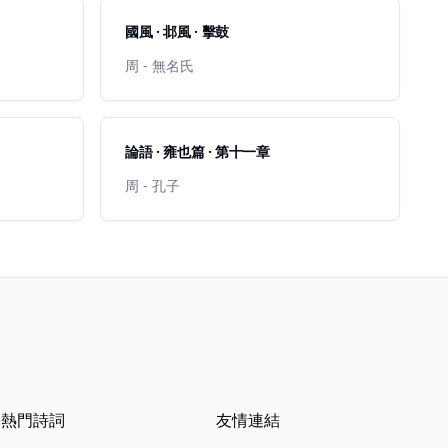
國風 · 邶風 · 擊鼓
周 - 無名氏
論語 · 雍也篇 · 第十一章
周 - 孔子
熱門詩詞
友情連結