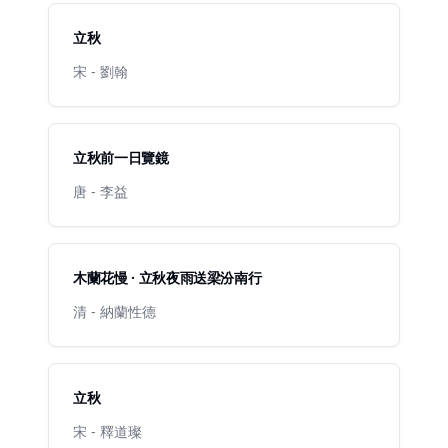
立秋
宋 - 劉翰
立秋前一日覽鏡
唐 - 李益
木蘭花慢 · 立秋夜雨送梁汾南行
清 - 納蘭性德
立秋
宋 - 釋道璨