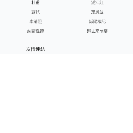
杜甫
滿江紅
蘇軾
定風波
李清照
嶽陽樓記
納蘭性德
歸去來兮辭
友情連結
GPT-IMG
ShotEdit 免費線上圖片編輯
StickerCrafter 免費生成頭像
貼紙
Random Character
Generator
Tiny Text Generator
© 2024～2025 EternalInkPoems All Rights Reserved.