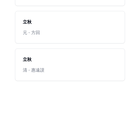
立秋
元 - 方回
立秋
清 - 惠遠謨