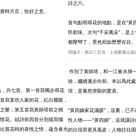
詩之六。

唐時方言，恰好之意。

首句點明尋花的地點，是在“黃
民歌味。次句“千朵萬朵”，是上
都壓彎了，景色宛如歷歷在目。“壓
周嘯天 · 唐詩三百首 · 上海辭書出版
 作別了黃師塔，和一江春水揮一揮手，和可愛的桃花說一聲再見，詩人帶着幾分留戀不
捨，繼續邁步向前。本以爲此處
現，是驀然突顯的驚喜。

首寫某些人家的花，紅白耀眼，
之樂；第五首寫黃師塔前之桃
“黃四孃家花滿蹊”，這裏，已
惜花。組詩前四首分別描寫惱
性人物——“黃四娘”，這就讓
出賞花時的喜悅之情，蘊含春光
的出現而更具風姿；人物往往因景