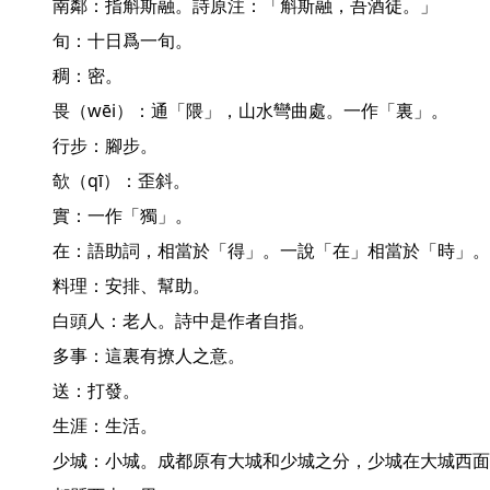
南鄰：指斛斯融。詩原注：「斛斯融，吾酒徒。」

旬：十日爲一旬。

稠：密。

畏（wēi）：通「隈」，山水彎曲處。一作「裏」。

行步：腳步。

欹（qī）：歪斜。

實：一作「獨」。

在：語助詞，相當於「得」。一說「在」相當於「時」。

料理：安排、幫助。

白頭人：老人。詩中是作者自指。

多事：這裏有撩人之意。

送：打發。

生涯：生活。

少城：小城。成都原有大城和少城之分，少城在大城西面