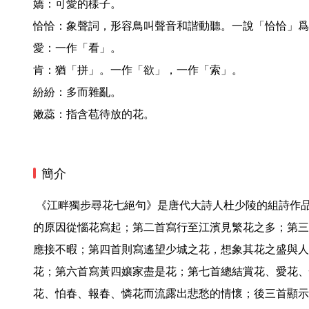
嬌：可愛的樣子。

恰恰：象聲詞，形容鳥叫聲音和諧動聽。一說「恰恰」爲
愛：一作「看」。

肯：猶「拼」。一作「欲」，一作「索」。

紛紛：多而雜亂。

嫩蕊：指含苞待放的花。 
簡介
 《江畔獨步尋花七絕句》是唐代大詩人杜少陵的組詩作品，共七首。第一首寫獨步尋花
的原因從惱花寫起；第二首寫行至江濱見繁花之多；第三
應接不暇；第四首則寫遙望少城之花，想象其花之盛與人
花；第六首寫黃四孃家盡是花；第七首總結賞花、愛花、
花、怕春、報春、憐花而流露出悲愁的情懷；後三首顯示