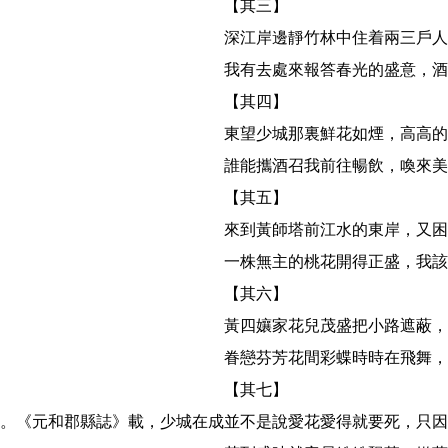
【其三】

深江岸邊靜竹林中住着兩三戶人
我有去處來報答春光的盛意，酒
【其四】

東望少城那裏鮮花如煙，高高的
誰能攜酒召我前往暢飲，喚來美
【其五】

來到黃師塔前江水的東岸，又困
一株無主的桃花開得正盛，我該
【其六】

黃四孃家花兒茂盛把小路遮蔽，
眷戀芬芳花間彩蝶時時在飛舞，
【其七】

。《元和郡縣誌》載，少城在成
並不是說愛花愛得就要死，只因