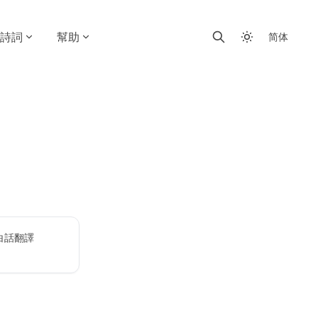
詩詞
幫助
简体
白話翻譯