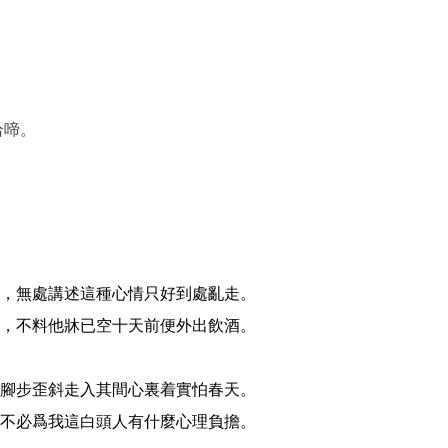
恰啼。
，無處講述這種心情只好到處亂走。

，不料他牀已空十天前便外出飲酒。

腳步歪斜走入其間心裏着實怕春天。

不必爲我這白頭人有什麼心理負擔。
