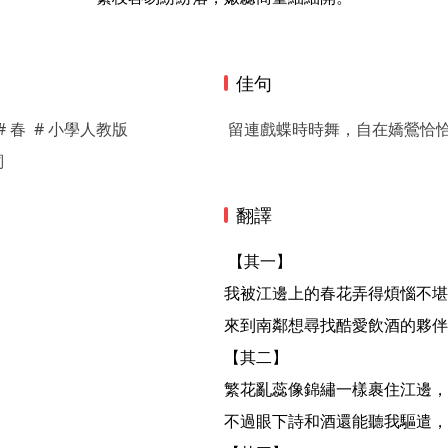
佳句
# 春
# 小學人教版
留連戲蝶時時舞，自在嬌鶯恰
詞
翻譯
 【其一】

我被江邊上的春花弄得煩惱不堪
來到南鄰想尋找酷愛飲酒的夥伴
【其二】

繁花亂蕊像錦繡一樣裹住江邊，
不過眼下詩和酒還能聽我驅遣，