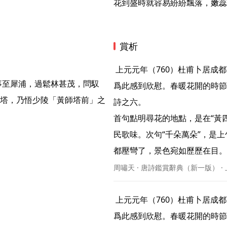
花到盛時就容易紛紛飄落，嫩蕊
賞析
 上元元年（760）杜甫卜居成都西郭草堂，在飽經離亂之後，開始有了安身的處所，詩人
事至犀浦，過鬆林甚茂，問馭
爲此感到欣慰。春暖花開的時節
塔，乃悟少陵「黃師塔前」之
詩之六。

首句點明尋花的地點，是在“黃
民歌味。次句“千朵萬朵”，是上
都壓彎了，景色宛如歷歷在目。“壓
周嘯天 · 唐詩鑑賞辭典（新一版） ·
 上元元年（760）杜甫卜居成都西郭草堂，在飽經離亂之後，開始有了安身的處所，詩人
爲此感到欣慰。春暖花開的時節