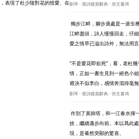
，表現了杜少陵對花的惜愛、在
劉琴 · 唐詩鑑賞辭典 · 崇文書局
 獨步江畔，腳步過處是一派生機盎然的春色，那繽紛的花色不時地打着詩人的眼。漸進
江畔盡頭，詩人慢慢回走，仔細
愛之情早已溢出詩外，無法用言
“不是愛花即欲死”，看，老杜
情，正如一書生見到一絕色小姐
甫決不似李白，感情奔瀉得毫無收斂
劉琴 · 唐詩鑑賞辭典 · 崇文書局
 作別了黃師塔，和一江春水揮一揮手，和可愛的桃花說一聲再見，詩人帶着幾分留戀不
捨，繼續邁步向前。本以爲此處
現，是驀然突顯的驚喜。
