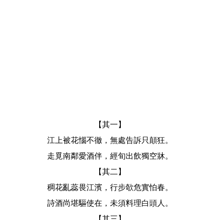
【其一】
江上被花惱不徹，無處告訴只顛狂。
走覓南鄰愛酒伴，經旬出飲獨空牀。
【其二】
稠花亂蕊畏江濱，行步欹危實怕春。
詩酒尚堪驅使在，未須料理白頭人。
【其三】