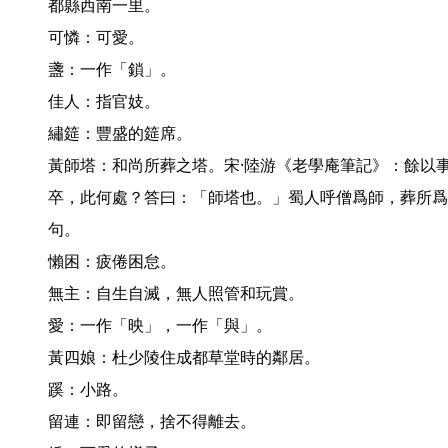
都縣西南一里。

可憐：可愛。

盞：一作「鎖」。

佳人：指官妓。

繡筵：豐盛的筵席。

黃師塔：和尚所葬之塔。宋·陸游《老學庵筆記》：餘以
卒，此何處？答曰：「師塔也。」蜀人呼僧爲師，葬所爲
句。

懶困：疲倦困怠。

無主：自生自滅，無人照管和玩賞。

愛：一作「映」，一作「與」。

黃四娘：杜少陵住成都草堂時的鄰居。

蹊：小路。

留連：即留戀，捨不得離去。
