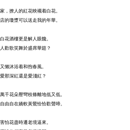
家，撩人的紅花映襯着白花。

店的瓊漿可以送走我的年華。

白花酒樓更是解人眼饞。

人歡歌笑舞於盛席華筵？

又懶沐浴着和煦春風。

愛那深紅還是愛淺紅？

萬千花朵壓彎枝條離地低又低。

自由自在嬌軟黃鶯恰恰歡聲啼。

害怕花盡時遷老境逼來。
