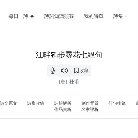
每日一詩 🔥
詩詞知識競賽
我的詩單
詩集
江畔獨步尋花七絕句
收藏
[唐]
杜甫
詩文原文
詩集收錄
註解解析
創作背景
佳句摘錄
作品賞析
名家評析