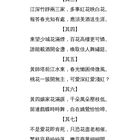
江深竹靜兩三家，多事紅花映白花。
報答春光知有處，應須美酒送生涯。
【其四】
東望少城花滿煙，百花高樓更可憐。
誰能載酒開金盞，喚取佳人舞繡筵。
【其五】
黃師塔前江水東，春光懶困倚微風。
桃花一簇開無主，可愛深紅愛淺紅？
【其六】
黃四孃家花滿蹊，千朵萬朵壓枝低。
留連戲蝶時時舞，自在嬌鶯恰恰啼。
【其七】
不是愛花即肯死，只恐花盡老相催。
繁枝容易紛紛落，嫩蕊商量細細開。