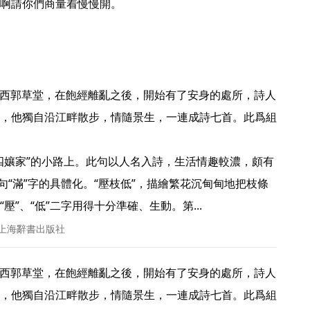
啊請你們商量着慢慢開。 
，他獨自沿江畔散步，情隨景生，一連成詩七首。此爲組
四孃家”的小路上。此句以人名入詩，生活情趣較濃，頗有
句“滿”字的具體化。“壓枝低”，描繪繁花沉甸甸地把枝條
”、“低”二字用得十分準確、生動。第... 
 上海辭書出版社
，他獨自沿江畔散步，情隨景生，一連成詩七首。此爲組