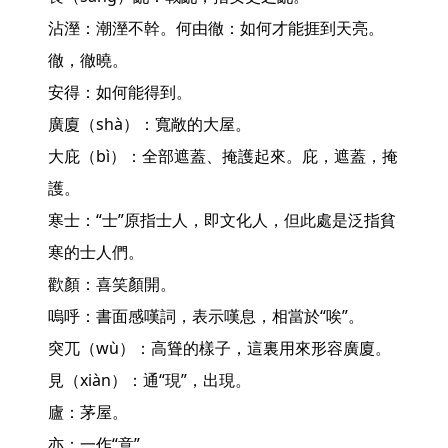
沾溼：潮溼不幹。何由徹：如何才能捱到天亮。
徹，徹曉。

安得：如何能得到。

廣廈（shà）：寬敞的大屋。

大庇（bì）：全部遮蓋、掩護起來。庇，遮蓋，掩
護。

寒士：“士”原指士人，即文化人，但此處是泛指貧
寒的士人們。

歡顏：喜笑顏開。

嗚呼：書面感嘆詞，表示嘆息，相當於“唉”。

突兀（wù）：高聳的樣子，這裏用來形容廣廈。
見（xiàn）：通“現”，出現。

廬：茅屋。

亦：一作“意”。
