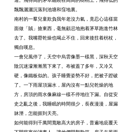
邊。飛得高的茅草纏繞在高高的樹梢上，飛得低的
飄飄灑灑沉落到池塘和窪地裏。

南村的一羣兒童欺負我年老沒力氣，竟忍心這樣當
面做「賊」搶東西，毫無顧忌地抱着茅草跑進竹林
去了。我嘴脣乾燥也喝止不住，回來後拄着柺杖，
獨自嘆息。

一會兒風停了，天空中烏雲像墨一樣黑，深秋天空
陰沉迷濛漸漸黑下來了。布被蓋了多年，又冷又
硬，像鐵板似的。孩子睡覺姿勢不好，把被子蹬破
了。一下雨屋頂漏水，屋內沒有一點兒乾燥的地
方，房頂的雨水像麻線一樣不停地往下漏。自從安
史之亂之後，我睡眠的時間很少，長夜漫漫，屋漏
牀溼，怎能捱到天亮。

如何能得到千萬間寬敞高大的房子，普遍地庇覆天