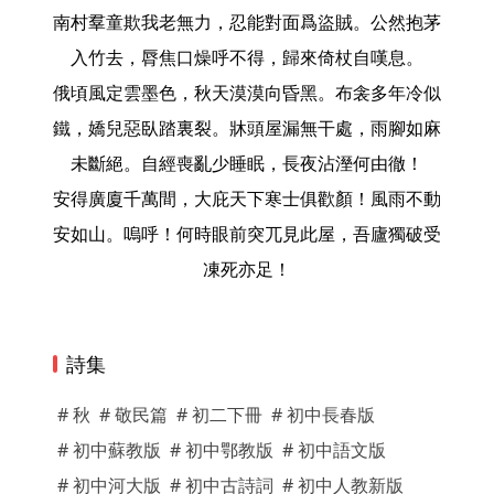
南村羣童欺我老無力，忍能對面爲盜賊。公然抱茅
入竹去，脣焦口燥呼不得，歸來倚杖自嘆息。
俄頃風定雲墨色，秋天漠漠向昏黑。布衾多年冷似
鐵，嬌兒惡臥踏裏裂。牀頭屋漏無干處，雨腳如麻
未斷絕。自經喪亂少睡眠，長夜沾溼何由徹！
安得廣廈千萬間，大庇天下寒士俱歡顏！風雨不動
安如山。嗚呼！何時眼前突兀見此屋，吾廬獨破受
凍死亦足！
詩集
# 秋
# 敬民篇
# 初二下冊
# 初中長春版
# 初中蘇教版
# 初中鄂教版
# 初中語文版
# 初中河大版
# 初中古詩詞
# 初中人教新版