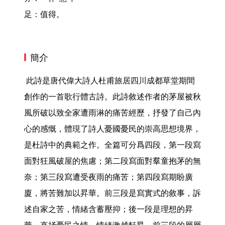
足：值得。 
簡介
 此詩是唐代偉大詩人杜甫旅居四川成都草堂期間
創作的一首歌行體古詩。此詩敘述作者的茅屋被秋
風所破以致全家遭雨淋的痛苦經歷，抒發了自己內
心的感慨，體現了詩人憂國憂民的崇高思想境界，
是杜詩中的典範之作。全篇可分爲四段，第一段寫
面對狂風破屋的焦慮；第二段寫面對羣童抱茅的無
奈；第三段寫遭受夜雨的痛苦；第四段寫期盼廣
廈，將苦難加以昇華。前三段是寫實式的敘事，訴
述自家之苦，情緒含蓄壓抑；後一段是理想的昇