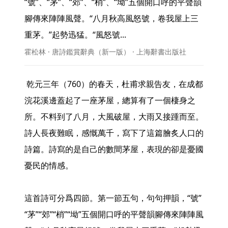
“號”、“茅”、“郊”、“梢”、“坳”五個開口呼的平聲韻
腳傳來陣陣風聲。“八月秋高風怒號，卷我屋上三
重茅。”起勢迅猛。“風怒號... 
霍松林 · 唐詩鑑賞辭典（新一版） · 上海辭書出版社
 乾元三年（760）的春天，杜甫求親告友，在成都
浣花溪邊蓋起了一座茅屋，總算有了一個棲身之
所。不料到了八月，大風破屋，大雨又接踵而至。
詩人長夜難眠，感慨萬千，寫下了這篇膾炙人口的
詩篇。詩寫的是自己的數間茅屋，表現的卻是憂國
憂民的情感。

這首詩可分爲四節。第一節五句，句句押韻，“號”
“茅”“郊”“梢”“坳”五個開口呼的平聲韻腳傳來陣陣風