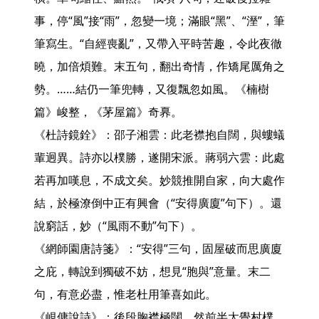
事，停“風”接“雨”，忽變一境；滿眼“黑”、“溼”，筆
筆寫生。“自經喪亂”，又帶入平時苦趣，令此夜徹
曉，加倍煩難。末五句，翻出奇情，作矯尾厲角之
勢。……結仍一筆兜轉，又復飄忽如風。《楠樹
篇》峻整，《茅屋篇》奇奡。

《杜詩鏡銓》：邵子湘雲：此老襟抱自闊，與螻蟻
輩迥異。詩亦以樸勝，遂開宋派。蔣弱六雲：此處
若再加嘆息，不成文矣。妙競推開自家，向大處作
結，於極潦倒中正有興會（“安得廣廈”句下）。還
說窮話，妙（“風雨不動”句下）。

《網師園唐詩箋》：“安得”三句，固屋破而思廣廈
之庇，轉說到獨破不妨，想見“胞與”意量。末二
句，有意必盡，惟老杜用筆喜如此。

《峴傭說詩》：後段胸襟極闊，然前半太覺村樸，