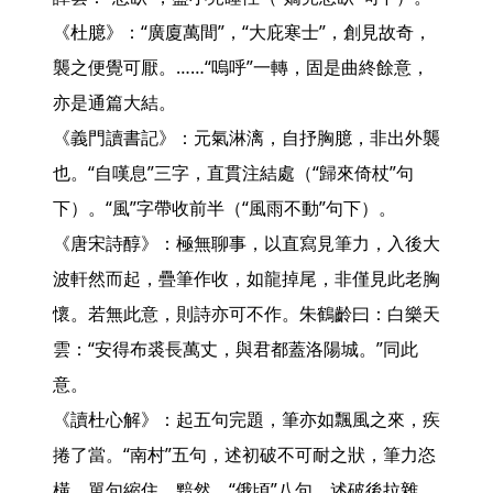
《杜臆》：“廣廈萬間”，“大庇寒士”，創見故奇，
襲之便覺可厭。……“嗚呼”一轉，固是曲終餘意，
亦是通篇大結。

《義門讀書記》：元氣淋漓，自抒胸臆，非出外襲
也。“自嘆息”三字，直貫注結處（“歸來倚杖”句
下）。“風”字帶收前半（“風雨不動”句下）。

《唐宋詩醇》：極無聊事，以直寫見筆力，入後大
波軒然而起，疊筆作收，如龍掉尾，非僅見此老胸
懷。若無此意，則詩亦可不作。朱鶴齡曰：白樂天
雲：“安得布裘長萬丈，與君都蓋洛陽城。”同此
意。

《讀杜心解》：起五句完題，筆亦如飄風之來，疾
捲了當。“南村”五句，述初破不可耐之狀，筆力恣
橫。單句縮住、黯然。“俄頃”八句，述破後拉雜