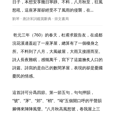
日子，本想安享幾日寧靜。不料，八月秋至，狂風
怒吼，這座茅屋卻經受不了風雨的侵襲，在... 
劉琴 · 唐詩宋詞鑑賞辭典 · 崇文書局
 乾元三年（760）的春天，杜甫求親告友，在成都
浣花溪邊蓋起了一座茅屋，總算有了一個棲身之
所。不料到了八月，大風破屋，大雨又接踵而至。
詩人長夜難眠，感慨萬千，寫下了這篇膾炙人口的
詩篇。詩寫的是自己的數間茅屋，表現的卻是憂國
憂民的情感。

這首詩可分爲四節。第一節五句，句句押韻，
“號”、“茅”、“郊”、“梢”、“坳”五個開口呼的平聲韻
腳傳來陣陣風聲。“八月秋高風怒號，卷我屋上三