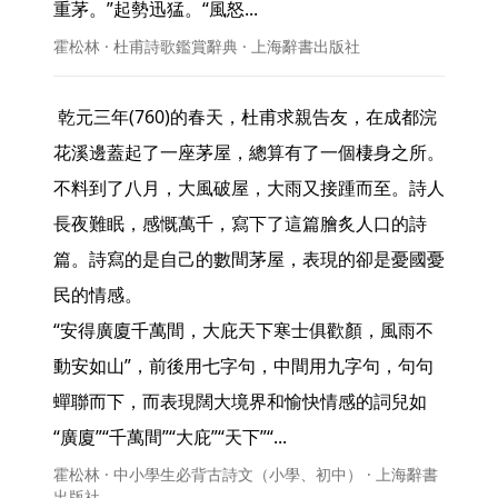
重茅。”起勢迅猛。“風怒... 
霍松林 · 杜甫詩歌鑑賞辭典 · 上海辭書出版社
 乾元三年(760)的春天，杜甫求親告友，在成都浣
花溪邊蓋起了一座茅屋，總算有了一個棲身之所。
不料到了八月，大風破屋，大雨又接踵而至。詩人
長夜難眠，感慨萬千，寫下了這篇膾炙人口的詩
篇。詩寫的是自己的數間茅屋，表現的卻是憂國憂
民的情感。

“安得廣廈千萬間，大庇天下寒士俱歡顏，風雨不
動安如山”，前後用七字句，中間用九字句，句句
蟬聯而下，而表現闊大境界和愉快情感的詞兒如
“廣廈”“千萬間”“大庇”“天下”“... 
霍松林 · 中小學生必背古詩文（小學、初中） · 上海辭書
出版社