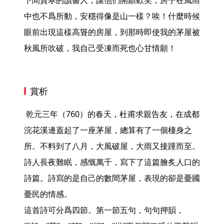
下間貧寒的讀書人，讓他們開顏歡笑，房子在風雨
中也不爲所動，安穩得像是山一樣？唉！什麼時候
眼前出現這樣高聳的房屋，到那時即使我的茅屋被
秋風所吹破，我自己受凍而死也心甘情願！ 
賞析
 乾元三年（760）的春天，杜甫求親告友，在成都
浣花溪邊蓋起了一座茅屋，總算有了一個棲身之
所。不料到了八月，大風破屋，大雨又接踵而至。
詩人長夜難眠，感慨萬千，寫下了這篇膾炙人口的
詩篇。詩寫的是自己的數間茅屋，表現的卻是憂國
憂民的情感。

這首詩可分爲四節。第一節五句，句句押韻，