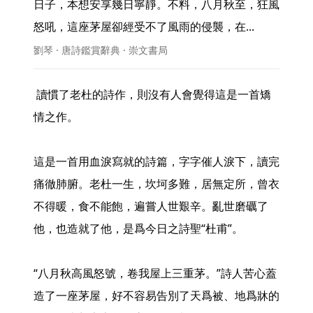
日子，本想安享幾日寧靜。不料，八月秋至，狂風
怒吼，這座茅屋卻經受不了風雨的侵襲，在... 
劉琴 · 唐詩鑑賞辭典 · 崇文書局
 讀慣了老杜的詩作，則沒有人會覺得這是一首矯
情之作。

這是一首用血淚寫就的詩篇，字字催人淚下，讀完
痛徹肺腑。老杜一生，坎坷多難，居無定所，曾衣
不得暖，食不能飽，遍嘗人世艱辛。亂世磨礪了
他，也造就了他，是爲今日之詩聖“杜甫”。

“八月秋高風怒號，卷我屋上三重茅。”詩人苦心蓋
造了一座茅屋，好不容易告別了天爲被、地爲牀的