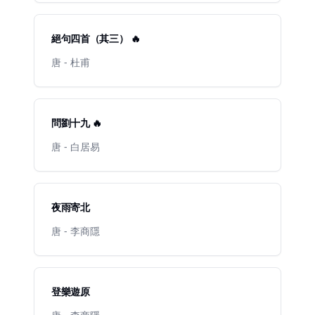
絕句四首（其三） 🔥
唐 - 杜甫
問劉十九 🔥
唐 - 白居易
夜雨寄北
唐 - 李商隱
登樂遊原