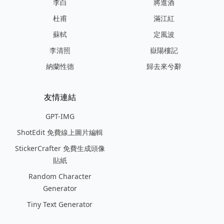
李白
將進酒
杜甫
滿江紅
蘇軾
定風波
李清照
嶽陽樓記
納蘭性德
歸去來兮辭
友情連結
GPT-IMG
ShotEdit 免費線上圖片編輯
StickerCrafter 免費生成頭像
貼紙
Random Character
Generator
Tiny Text Generator