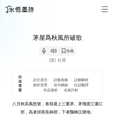
Togg
茅屋爲秋風所破歌
收藏
[唐]
杜甫
快
詩文原文
詩集收錄
註解解析
速
創作背景
佳句摘錄
白話翻譯
導
覽
作品賞析
名家評析
八月秋高風怒號，卷我屋上三重茅。茅飛渡江灑江
郊，高者掛罥長林梢，下者飄轉沉塘坳。