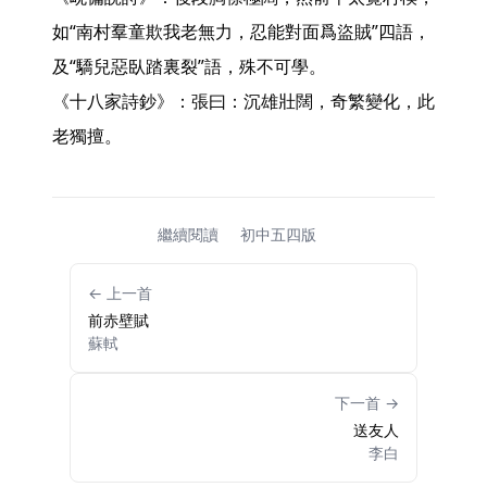
如“南村羣童欺我老無力，忍能對面爲盜賊”四語，
及“驕兒惡臥踏裏裂”語，殊不可學。

《十八家詩鈔》：張曰：沉雄壯闊，奇繁變化，此
老獨擅。 
繼續閱讀
初中五四版
← 上一首
前赤壁賦
蘇軾
下一首 →
送友人
李白