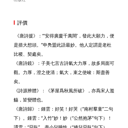
評價
 《唐詩援》：“‘安得廣廈千萬間’，發此大願力，便
是措大想頭。”申鳧盟此語最妙。他人定謂是老杜
比稷、契處矣。

《唐詩鏡》：子美七言古詩氣大力厚，故多局面可
觀。力厚，澄之使清；氣大，束之使峻：斯盡善
矣。

《詩源辨體》：《茅屋爲秋風所破》，亦爲宋人濫
觴，皆變體也。

《唐詩歸》：鍾雲：好笑！好哭（“南村羣童”二句
下）。鍾雲：“入竹”妙！妙（“公然抱茅”句下）！
譚雲：“惡臥”，盡小兒睡性（“嬌兒惡臥”句下）。
