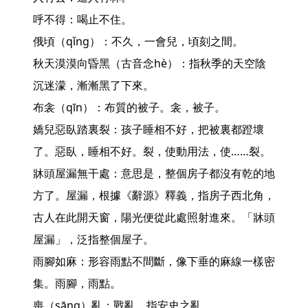
呼不得：喝止不住。

俄頃（qǐng）：不久，一會兒，頃刻之間。

秋天漠漠向昏黑（古音念hè）：指秋季的天空陰
沉迷濛，漸漸黑了下來。

布衾（qīn）：布質的被子。衾，被子。

嬌兒惡臥踏裏裂：孩子睡相不好，把被裏都蹬壞
了。惡臥，睡相不好。裂，使動用法，使……裂。

牀頭屋漏無干處：意思是，整個房子都沒有乾的地
方了。屋漏，根據《辭源》釋義，指房子西北角，
古人在此開天窗，陽光便從此處照射進來。「牀頭
屋漏」，泛指整個屋子。

雨腳如麻：形容雨點不間斷，像下垂的麻線一樣密
集。雨腳，雨點。

喪（sāng）亂：戰亂，指安史之亂。
