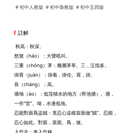
# 初中人教版
# 初中魯教版
# 初中五四版
註解
 秋高：秋深。

怒號（háo）：大聲吼叫。

三重（chóng）茅：幾層茅草。三，泛指多。

掛罥（juàn）：掛着，掛住。罥，掛。

長（cháng）：高。

塘坳（ào）：低窪積水的地方（即池塘）。塘，
一作“堂”。坳，水邊低地。

忍能對面爲盜賊：竟忍心這樣當面做“賊”。忍能，
忍心如此。對面，當面。爲，做。

入竹去：進入竹林。
