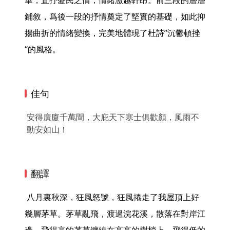
華，直抒憂民之情，情緒激越軒昂。前三段的層層
鋪敘，爲後一段的抒情奠定了堅實的基礎，如此抑
揚曲折的情緒變換，完美地體現了杜詩”沉鬱頓挫
“的風格。 
佳句
安得廣廈千萬間，大庇天下寒士俱歡顏，風雨不
動安如山！
翻譯
 八月裏秋深，狂風怒號，狂風捲走了我屋頂上好
幾層茅草。茅草亂飛，渡過浣花溪，散落在對岸江