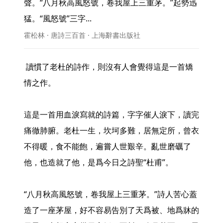
聲。“八月秋高風怒號，卷我屋上三重茅。”起勢迅
猛。“風怒號”三字... 
霍松林 · 唐詩三百首 · 上海辭書出版社
 讀慣了老杜的詩作，則沒有人會覺得這是一首矯
情之作。

這是一首用血淚寫就的詩篇，字字催人淚下，讀完
痛徹肺腑。老杜一生，坎坷多難，居無定所，曾衣
不得暖，食不能飽，遍嘗人世艱辛。亂世磨礪了
他，也造就了他，是爲今日之詩聖“杜甫”。

“八月秋高風怒號，卷我屋上三重茅。”詩人苦心蓋
造了一座茅屋，好不容易告別了天爲被、地爲牀的