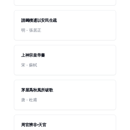
請蠲積逋以安民生疏
明 - 張居正
上神宗皇帝書
宋 - 蘇軾
茅屋爲秋風所破歌
唐 - 杜甫
周官辨非•天官