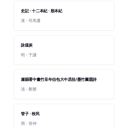
史記 · 十二本紀 · 殷本紀
漢 - 司馬遷
詠煤炭
明 - 于謙
濰縣署中畫竹呈年伯包大中丞括/墨竹圖題詩
清 - 鄭燮
管子 · 牧民
周 - 管仲