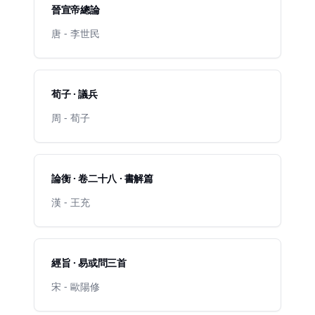
晉宣帝總論
唐 - 李世民
荀子 · 議兵
周 - 荀子
論衡 · 卷二十八 · 書解篇
漢 - 王充
經旨 · 易或問三首
宋 - 歐陽修