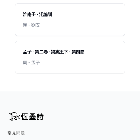
淮南子 · 汜論訓
漢 - 劉安
孟子 · 第二卷 · 梁惠王下 · 第四節
周 - 孟子
常見問題