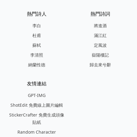
熱門詩人
熱門詩詞
李白
將進酒
杜甫
滿江紅
蘇軾
定風波
李清照
嶽陽樓記
納蘭性德
歸去來兮辭
友情連結
GPT-IMG
ShotEdit 免費線上圖片編輯
StickerCrafter 免費生成頭像
貼紙
Random Character