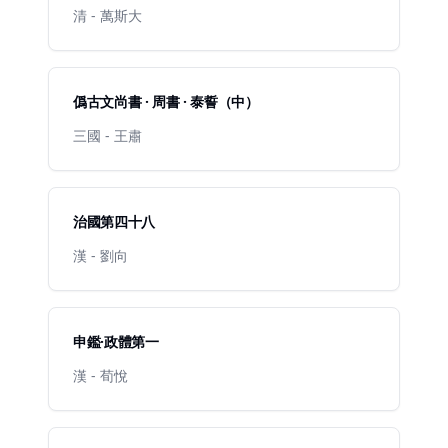
清 - 萬斯大
僞古文尚書 · 周書 · 泰誓（中）
三國 - 王肅
治國第四十八
漢 - 劉向
申鑑·政體第一
漢 - 荀悅