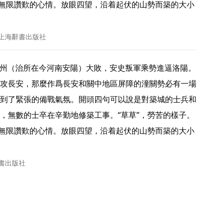
人無限讚歎的心情。放眼四望，沿着起伏的山勢而築的大小
 上海辭書出版社
攻長安，那麼作爲長安和關中地區屏障的潼關勢必有一場
到了緊張的備戰氣氛。開頭四句可以說是對築城的士兵和
，無數的士卒在辛勤地修築工事。“草草”，勞苦的樣子。
人無限讚歎的心情。放眼四望，沿着起伏的山勢而築的大小
辭書出版社