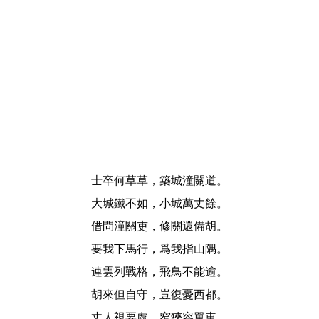
士卒何草草，築城潼關道。
大城鐵不如，小城萬丈餘。
借問潼關吏，修關還備胡。
要我下馬行，爲我指山隅。
連雲列戰格，飛鳥不能逾。
胡來但自守，豈復憂西都。
丈人視要處，窄狹容單車。