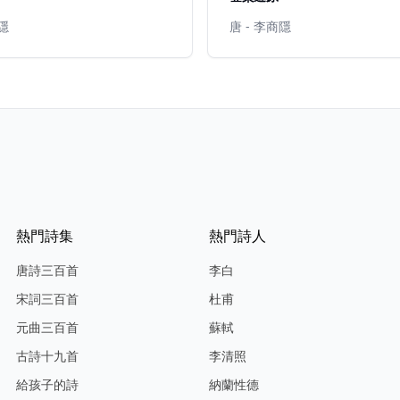
商隱
唐 - 李商隱
熱門詩集
熱門詩人
唐詩三百首
李白
宋詞三百首
杜甫
元曲三百首
蘇軾
古詩十九首
李清照
給孩子的詩
納蘭性德