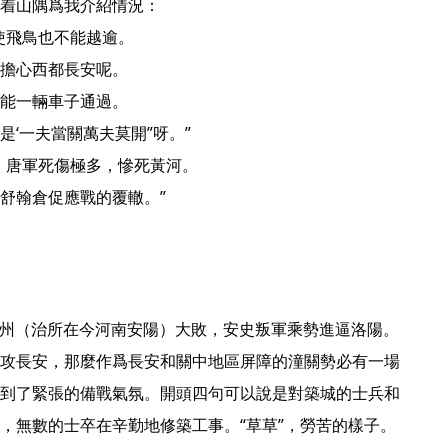
着山隅爲我介紹情況：

飛鳥也不能越逾。

擔心西都長安呢。

能一輛車子通過。

‘一夫當關萬夫莫開”呀。”

，唐軍死傷極多，慘死黃河。

舒翰倉促應戰的覆轍。” 
攻長安，那麼作爲長安和關中地區屏障的潼關勢必有一場
到了緊張的備戰氣氛。開頭四句可以說是對築城的士兵和
，無數的士卒在辛勤地修築工事。“草草”，勞苦的樣子。