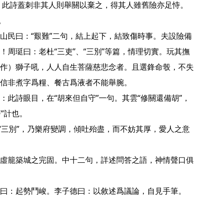


山民曰：“艱難”二句，結上起下，結致傷時事。夫設險備
！周珽曰：老杜“三吏”、“三別”等篇，情理切實。玩其撫
作）獅子吼，人人自生菩薩慈悲念者。且選鋒命彀，不失
信非煮字爲糧、餐古爲液者不能舉腕。

：此詩眼目，在“胡來但自守”一句。其雲“修關還備胡”，
”計也。

、“三別”，乃樂府變調，傾吐殆盡，而不妨其厚，愛人之意
虛籠築城之完固。中十二句，詳述問答之語，神情聲口俱
曰：起勢鬥峻。李子德曰：以敘述爲議論，自見手筆。 