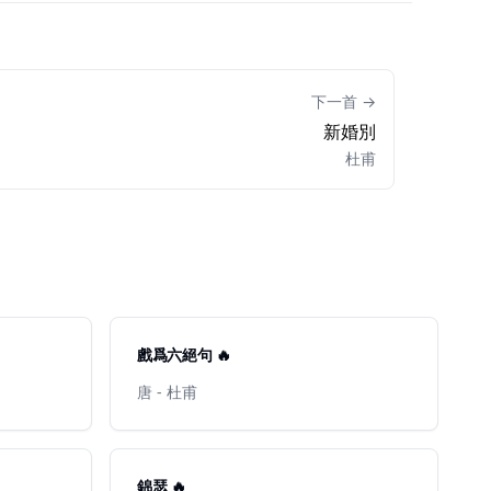
下一首 →
新婚別
杜甫
戲爲六絕句 🔥
唐 - 杜甫
錦瑟 🔥