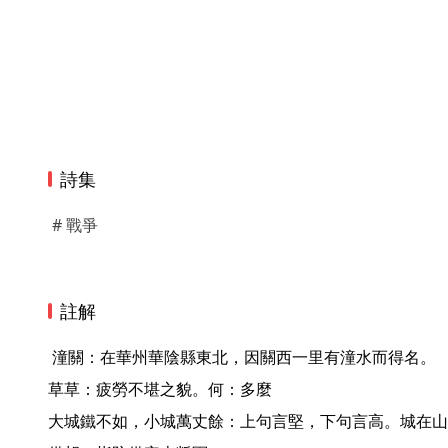
詩集
# 戰爭
註解
 潼關：在華州華陰縣東北，因關西一里有潼水而得名。

草草：疲勞不堪之貌。何：多麼

大城鐵不如，小城萬丈餘：上句言堅，下句言高。城在山