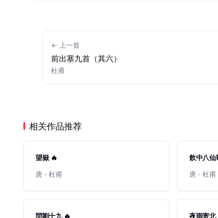
← 上一首
前出塞九首（其六）
杜甫
相关作品推荐
望嶽 🔥
飲中八仙歌
唐 - 杜甫
唐 - 杜甫
問劉十九 🔥
夜雨寄北