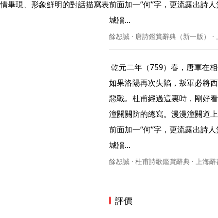
情畢現、形象鮮明的對話描寫表
前面加一“何”字，更流露出詩
城牆... 
餘恕誠 · 唐詩鑑賞辭典（新一版） ·
 乾元二年（759）春，唐軍在相州（治所在今河南安陽）大敗，安史叛軍乘勢進逼洛陽。
如果洛陽再次失陷，叛軍必將西
惡戰。杜甫經過這裏時，剛好看
潼關關防的總寫。漫漫潼關道上
前面加一“何”字，更流露出詩
城牆... 
餘恕誠 · 杜甫詩歌鑑賞辭典 · 上海
評價