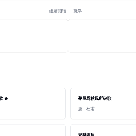
繼續閱讀
戰爭
 🔥
茅屋爲秋風所破歌
唐 - 杜甫
登樂遊原