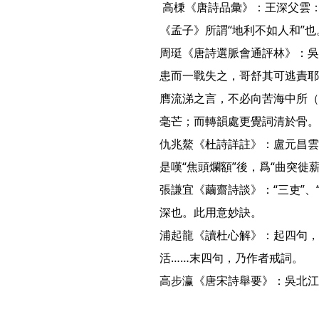
 高棅《唐詩品彙》：王深父雲：此詩蓋刺非其人則舉關以棄之，得其人雖舊險亦足恃。
《孟子》所謂“地利不如人和”也。
周珽《唐詩選脈會通評林》：吳
患而一戰失之，哥舒其可逃責耶
膺流涕之言，不必向苦海中所（
毫芒；而轉韻處更覺詞清於骨。
仇兆鰲《杜詩詳註》：盧元昌雲
是嘆“焦頭爛額”後，爲“曲突徙薪
張謙宜《繭齋詩談》：“三吏”
深也。此用意妙訣。

浦起龍《讀杜心解》：起四句，
活……末四句，乃作者戒詞。

高步瀛《唐宋詩舉要》：吳北江