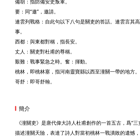
備胡：指防備安史叛軍。

要：同“邀”，邀請。

連雲列戰格：自此句以下八句是關吏的答話。連雲言其高
事。

西都：與東都對稱，指長安。

丈人：關吏對杜甫的尊稱。

艱難：戰事緊急之時。奮：揮動。

桃林，即桃林塞，指河南靈寶縣以西至潼關一帶的地方。

哥舒：即哥舒翰。 
簡介
 《潼關吏》是唐代偉大詩人杜甫創作的一首五古，爲“三吏三別”之一。此詩借潼關吏之口
描述潼關天險，表達了詩人對當初桃林一戰潰敗的遺憾，