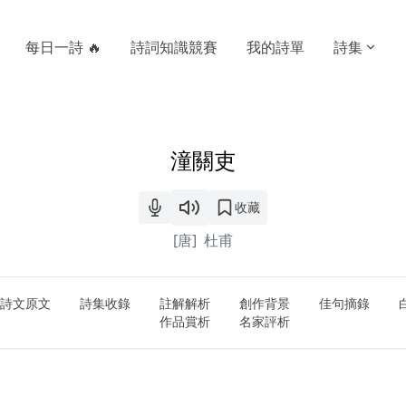
每日一詩 🔥
詩詞知識競賽
我的詩單
詩集
潼關吏
收藏
[唐]
杜甫
詩文原文
詩集收錄
註解解析
創作背景
佳句摘錄
作品賞析
名家評析