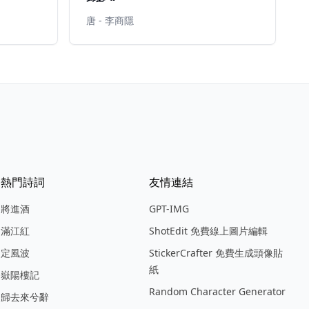
唐 - 李商隱
熱門詩詞
友情連結
將進酒
GPT-IMG
滿江紅
ShotEdit 免費線上圖片編輯
定風波
StickerCrafter 免費生成頭像貼
紙
嶽陽樓記
Random Character Generator
歸去來兮辭