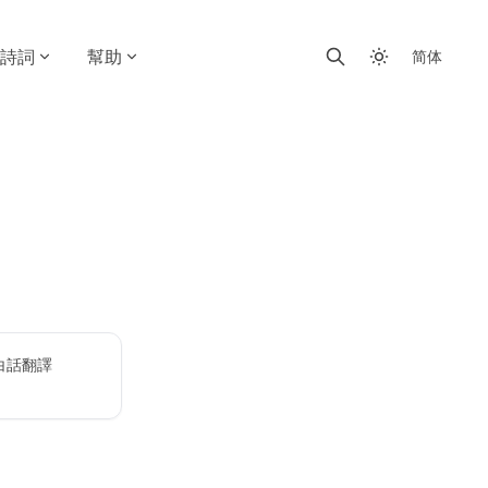
詩詞
幫助
简体
白話翻譯