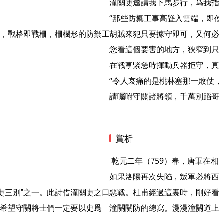
潼關吏邀請我下馬步行，爲我指
“那些防禦工事高聳入雲端，即使
，戰格即戰柵，柵欄形的防禦工
胡賊來犯只要據守即可，又何必
您看這個要害的地方，狹窄到只
在戰事緊急時揮動兵器拒守，真是
“令人哀痛的是桃林塞那一敗仗
請囑咐守關諸將領，千萬別蹈哥
賞析
 乾元二年（759）春，唐軍在相州（治所在今河南安陽）大敗，安史叛軍乘勢進逼洛陽。
如果洛陽再次失陷，叛軍必將西
惡戰。杜甫經過這裏時，剛好看
希望守關將士們一定要以史爲
潼關關防的總寫。漫漫潼關道上