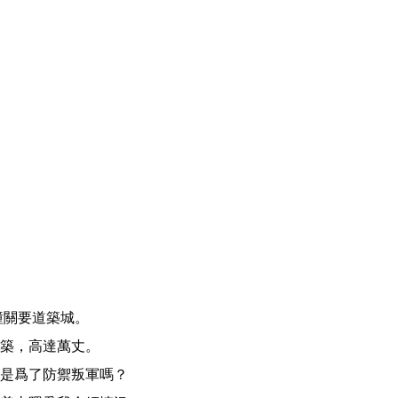
築，高達萬丈。

是爲了防禦叛軍嗎？
