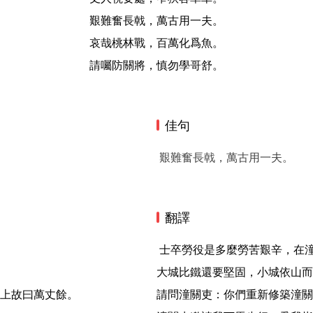
艱難奮長戟，萬古用一夫。
哀哉桃林戰，百萬化爲魚。
請囑防關將，慎勿學哥舒。
佳句
艱難奮長戟，萬古用一夫。
翻譯
 士卒勞役是多麼勞苦艱辛，在潼關要道築城。

大城比鐵還要堅固，小城依山而
上故曰萬丈餘。

請問潼關吏：你們重新修築潼關