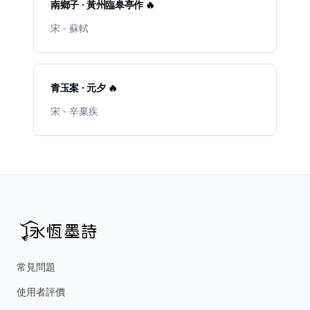
南鄉子 · 黃州臨皋亭作 🔥
宋 - 蘇軾
青玉案 · 元夕 🔥
宋 - 辛棄疾
常見問題
使用者評價