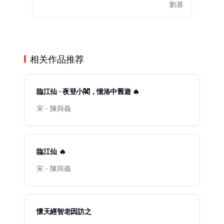
劉基
相关作品推荐
臨江仙 · 夜登小閣，憶洛中舊遊 🔥
宋 - 陳與義
臨江仙 🔥
宋 - 陳與義
懷天經智老因訪之