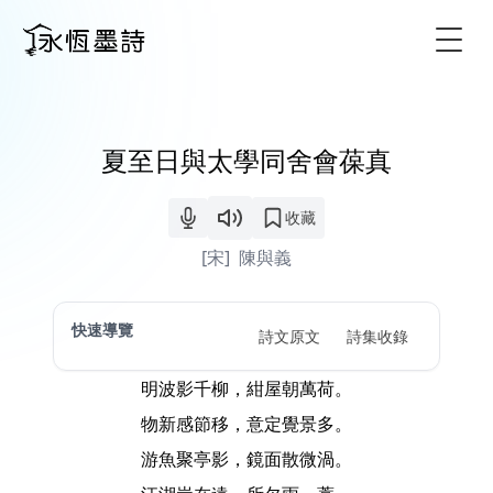
Togg
夏至日與太學同舍會葆真
收藏
[宋]
陳與義
快速導覽
詩文原文
詩集收錄
明波影千柳，紺屋朝萬荷。
物新感節移，意定覺景多。
游魚聚亭影，鏡面散微渦。