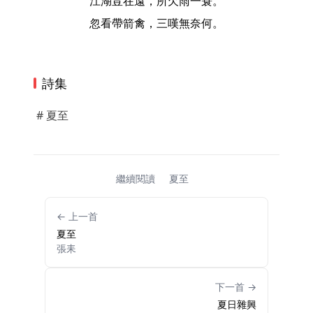
江湖豈在遠，所欠雨一蓑。
忽看帶箭禽，三嘆無奈何。
詩集
# 夏至
繼續閱讀
夏至
← 上一首
夏至
張耒
下一首 →
夏日雜興