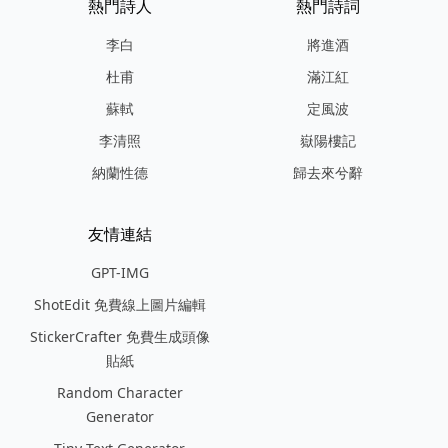
熱門詩人
熱門詩詞
李白
將進酒
杜甫
滿江紅
蘇軾
定風波
李清照
嶽陽樓記
納蘭性德
歸去來兮辭
友情連結
GPT-IMG
ShotEdit 免費線上圖片編輯
StickerCrafter 免費生成頭像
貼紙
Random Character
Generator