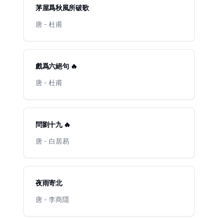
茅屋爲秋風所破歌
唐 - 杜甫
戲爲六絕句 🔥
唐 - 杜甫
問劉十九 🔥
唐 - 白居易
夜雨寄北
唐 - 李商隱