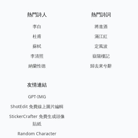
熱門詩人
熱門詩詞
李白
將進酒
杜甫
滿江紅
蘇軾
定風波
李清照
嶽陽樓記
納蘭性德
歸去來兮辭
友情連結
GPT-IMG
ShotEdit 免費線上圖片編輯
StickerCrafter 免費生成頭像
貼紙
Random Character