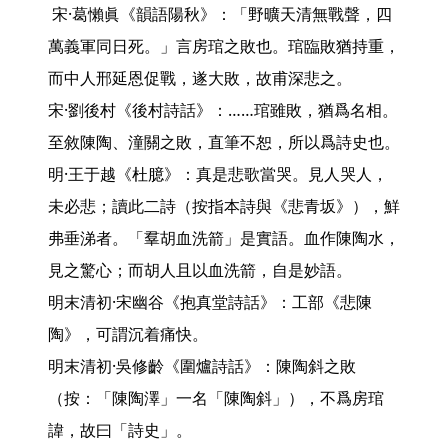
 宋·葛懶眞《韻語陽秋》：「野曠天清無戰聲，四
萬義軍同日死。」言房琯之敗也。琯臨敗猶持重，
而中人邢延恩促戰，遂大敗，故甫深悲之。

宋·劉後村《後村詩話》：……琯雖敗，猶爲名相。
至敘陳陶、潼關之敗，直筆不恕，所以爲詩史也。

明·王于越《杜臆》：真是悲歌當哭。見人哭人，
未必悲；讀此二詩（按指本詩與《悲青坂》），鮮
弗垂涕者。「羣胡血洗箭」是實語。血作陳陶水，
見之驚心；而胡人且以血洗箭，自是妙語。

明末清初·宋幽谷《抱真堂詩話》：工部《悲陳
陶》，可謂沉着痛快。

明末清初·吳修齡《圍爐詩話》：陳陶斜之敗
（按：「陳陶澤」一名「陳陶斜」），不爲房琯
諱，故曰「詩史」。
