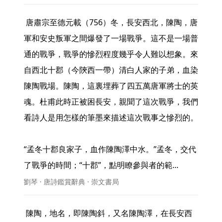
 唐肅宗至德元載（756）冬，長安西北，陳陶，唐
軍和安史叛軍之間爆發了一場戰爭。這不是一場普
通的戰爭，戰爭的慘烈程度幾乎令人難以想象。來
自西北十郡（今陝西一帶）清白人家的子弟，血染
陳陶戰場。陳陶，這裏埋葬了四五萬唐軍將士的英
魂。杜甫此時正被困長安，親聞了這次戰爭，我們
看詩人是用怎樣的筆墨來描述這次戰事之慘烈的。

“孟冬十郡良家子，血作陳陶澤中水。”孟冬，交代
了戰爭的時間；“十郡”，點明瞭參與者的範... 
劉琴 · 唐詩鑑賞辭典 · 崇文書局
 陳陶，地名，即陳陶斜，又名陳陶澤，在長安西