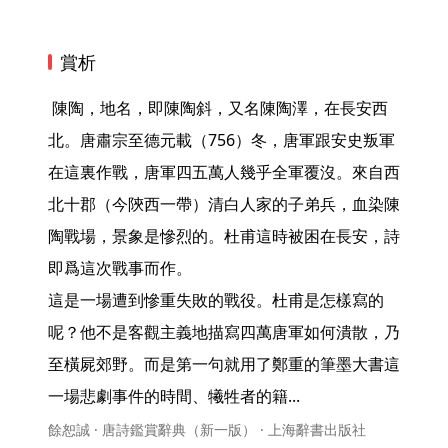
賞析
 陳陶，地名，即陳陶斜，又名陳陶澤，在長安西
北。唐肅宗至德元載（756）冬，唐軍跟安史叛軍
在這裏作戰，唐軍四五萬人幾乎全軍覆沒。來自西
北十郡（今陝西一帶）清白人家的子弟兵，血染陳
陶戰場，景象是慘烈的。杜甫這時被困在長安，詩
即爲這次戰事而作。

這是一場遭到慘重失敗的戰役。杜甫是怎樣寫的
呢？他不是客觀主義地描寫四萬唐軍如何潰散，乃
至橫屍郊野。而是第一句就用了鄭重的筆墨大書這
一場悲劇事件的時間、犧牲者的籍... 
餘恕誠 · 唐詩鑑賞辭典（新一版） · 上海辭書出版社