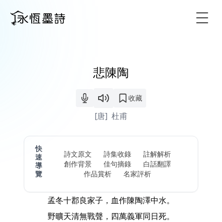
Togg
悲陳陶
收藏
[唐]
杜甫
快
詩文原文
詩集收錄
註解解析
速
創作背景
佳句摘錄
白話翻譯
導
覽
作品賞析
名家評析
孟冬十郡良家子，血作陳陶澤中水。
野曠天清無戰聲，四萬義軍同日死。