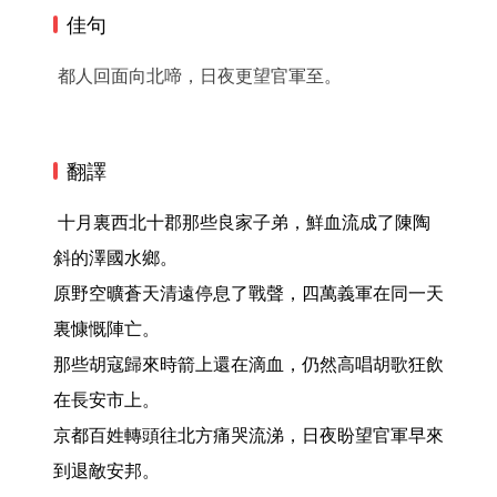
佳句
都人回面向北啼，日夜更望官軍至。
翻譯
 十月裏西北十郡那些良家子弟，鮮血流成了陳陶
斜的澤國水鄉。

原野空曠蒼天清遠停息了戰聲，四萬義軍在同一天
裏慷慨陣亡。

那些胡寇歸來時箭上還在滴血，仍然高唱胡歌狂飲
在長安市上。

京都百姓轉頭往北方痛哭流涕，日夜盼望官軍早來
到退敵安邦。 