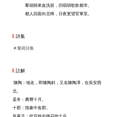
羣胡歸來血洗箭，仍唱胡歌飲都市。
都人回面向北啼，日夜更望官軍至。
詩集
# 樂府詩集
註解
 陳陶：地名，即陳陶斜，又名陳陶澤，在長安西
北。

孟冬：農曆十月。

十郡：指秦中各郡。

良家子：從百姓中徵召的士兵。
