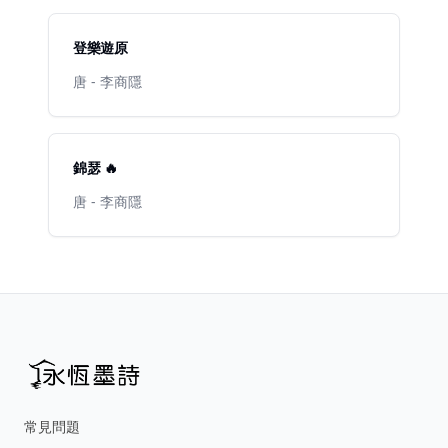
登樂遊原
唐 - 李商隱
錦瑟 🔥
唐 - 李商隱
常見問題