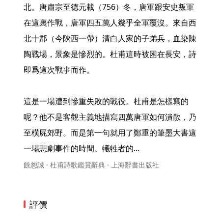
北。唐肅宗至德元載（756）冬，唐軍跟安史叛軍
在這裏作戰，唐軍四五萬人幾乎全軍覆沒。來自西
北十郡（今陝西一帶）清白人家的子弟兵，血染陳
陶戰場，景象是慘烈的。杜甫這時被困在長安，詩
即爲這次戰事而作。

這是一場遭到慘重失敗的戰役。杜甫是怎樣寫的
呢？他不是客觀主義地描寫四萬唐軍如何潰散，乃
至橫屍郊野。而是第一句就用了鄭重的筆墨大書這
一場悲劇事件的時間、犧牲者的... 
餘恕誠 · 杜甫詩歌鑑賞辭典 · 上海辭書出版社
評價