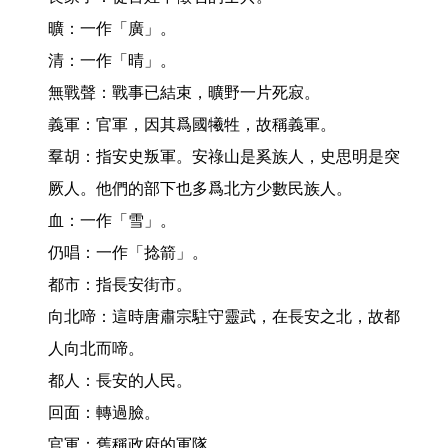
曠：一作「廣」。

清：一作「晴」。

無戰聲：戰事已結束，曠野一片死寂。

義軍：官軍，因其爲國犧牲，故稱義軍。

羣胡：指安史叛軍。安祿山是奚族人，史思明是突
厥人。他們的部下也多爲北方少數民族人。

血：一作「雪」。

仍唱：一作「捻箭」。

都市：指長安街市。

向北啼：這時唐肅宗駐守靈武，在長安之北，故都
人向北而啼。

都人：長安的人民。

回面：轉過臉。

官軍：舊稱政府的軍隊。
