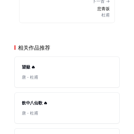
下一首 →
悲青坂
杜甫
相关作品推荐
望嶽 🔥
唐 - 杜甫
飲中八仙歌 🔥
唐 - 杜甫