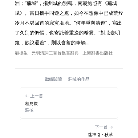
洲；“蕪城”，揚州城的別稱，南朝鮑照有《蕪城
賦》。當日攜手同遊之處，如今在想像中已成荒煙
冷月不堪回首的寂寞境地。“何年重與清遊”，寫出
了久別的惆悵，也寄託着重逢的希冀。“對妝臺明
鏡，欲說還羞”，則以含蓄的筆觸... 
顧復生 · 元明清詞三百首鑑賞辭典 · 上海辭書出版社
繼續閱讀
莊棫的作品
← 上一首
相見歡
莊棫
下一首 →
迷神引 · 秋草