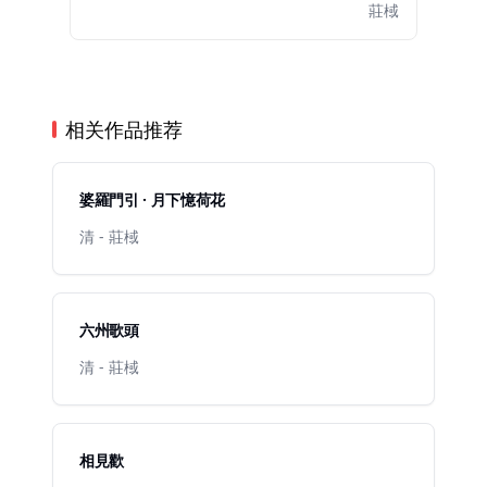
莊棫
相关作品推荐
婆羅門引 · 月下憶荷花
清 - 莊棫
六州歌頭
清 - 莊棫
相見歡