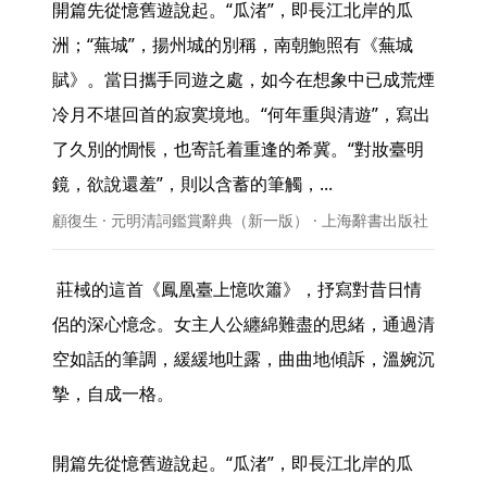
開篇先從憶舊遊說起。“瓜渚”，即長江北岸的瓜
洲；“蕪城”，揚州城的別稱，南朝鮑照有《蕪城
賦》。當日攜手同遊之處，如今在想象中已成荒煙
冷月不堪回首的寂寞境地。“何年重與清遊”，寫出
了久別的惆悵，也寄託着重逢的希冀。“對妝臺明
鏡，欲說還羞”，則以含蓄的筆觸，... 
顧復生 · 元明清詞鑑賞辭典（新一版） · 上海辭書出版社
 莊棫的這首《鳳凰臺上憶吹簫》，抒寫對昔日情
侶的深心憶念。女主人公纏綿難盡的思緒，通過清
空如話的筆調，緩緩地吐露，曲曲地傾訴，溫婉沉
摯，自成一格。

開篇先從憶舊遊說起。“瓜渚”，即長江北岸的瓜