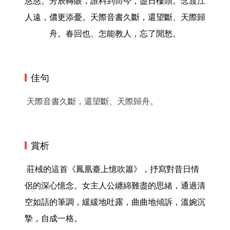
悠悠。芳辰轉眼，誰料到而今，盡日樓頭。念渡江
人遠，儂更添憂。天際音書久斷，還望斷、天際歸
舟。春回也、怎能教人，忘了閒愁。
佳句
天際音書久斷，還望斷、天際歸舟。
賞析
 莊棫的這首《鳳凰臺上憶吹簫》，抒寫對昔日情
侶的深心憶念。女主人公纏綿難盡的思緒，通過清
空如話的筆調，緩緩地吐露，曲曲地傾訴，溫婉沉
摯，自成一格。
