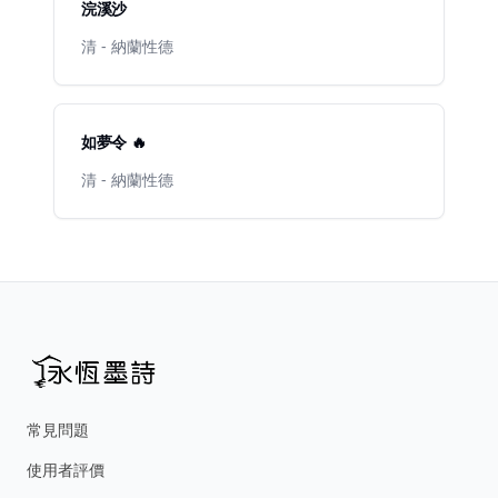
浣溪沙
清 - 納蘭性德
如夢令 🔥
清 - 納蘭性德
常見問題
使用者評價