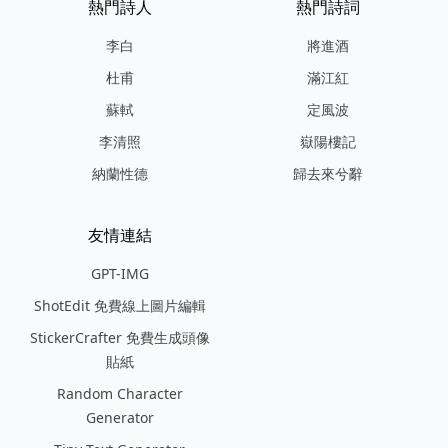
熱門詩人
熱門詩詞
李白
將進酒
杜甫
滿江紅
蘇軾
定風波
李清照
嶽陽樓記
納蘭性德
歸去來兮辭
友情連結
GPT-IMG
ShotEdit 免費線上圖片編輯
StickerCrafter 免費生成頭像
貼紙
Random Character
Generator