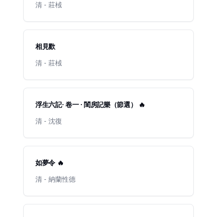
清 - 莊棫
相見歡
清 - 莊棫
浮生六記· 卷一 · 閨房記樂（節選） 🔥
清 - 沈復
如夢令 🔥
清 - 納蘭性德