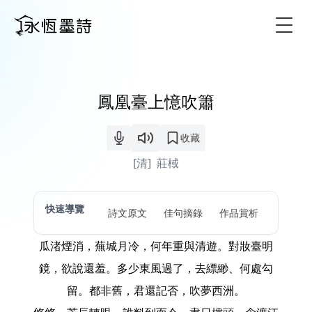
Togg
鳳凰臺上憶吹簫
收藏
[清]
莊棫
快速導覽
詩文原文
佳句摘錄
作品賞析
瓜渚煙消，蕪城月冷，何年重與清遊。對妝臺明
鏡，欲說還羞。多少東風過了，去縹緲、何處勾
留。都非舊，君還記否，吹夢西洲。