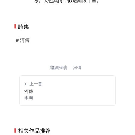
際。天色無情，似送離懷千里。
詩集
# 河傳
繼續閱讀
河傳
← 上一首
河傳
李珣
相关作品推荐