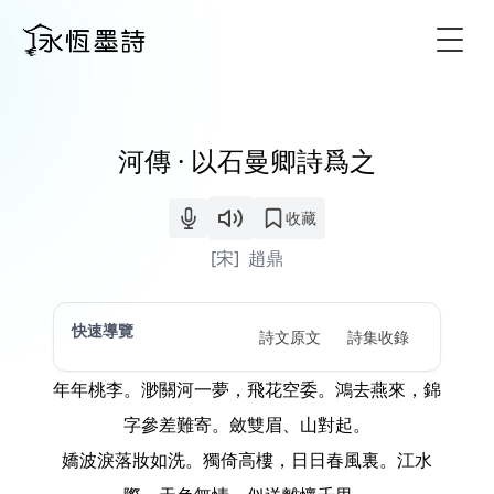
Togg
河傳 · 以石曼卿詩爲之
收藏
[宋]
趙鼎
快速導覽
詩文原文
詩集收錄
年年桃李。渺關河一夢，飛花空委。鴻去燕來，錦
字參差難寄。斂雙眉、山對起。
嬌波淚落妝如洗。獨倚高樓，日日春風裏。江水