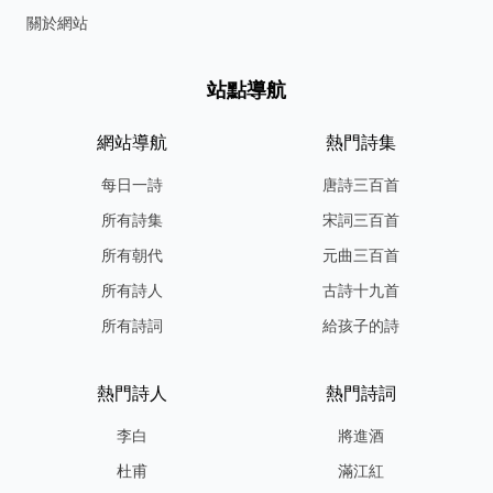
關於網站
站點導航
網站導航
熱門詩集
每日一詩
唐詩三百首
所有詩集
宋詞三百首
所有朝代
元曲三百首
所有詩人
古詩十九首
所有詩詞
給孩子的詩
熱門詩人
熱門詩詞
李白
將進酒
杜甫
滿江紅