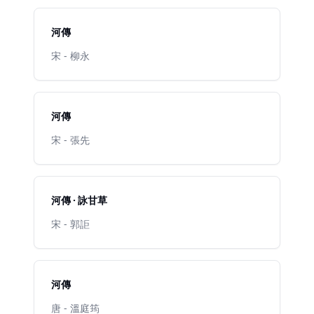
河傳
宋 - 柳永
河傳
宋 - 張先
河傳 · 詠甘草
宋 - 郭詎
河傳
唐 - 溫庭筠