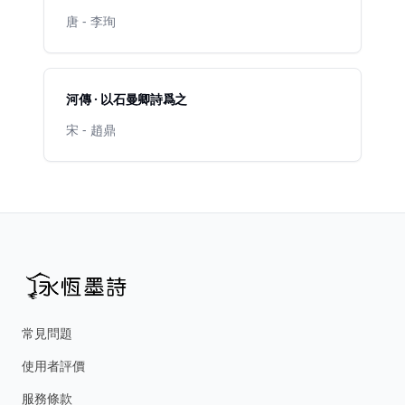
唐 - 李珣
河傳 · 以石曼卿詩爲之
宋 - 趙鼎
常見問題
使用者評價
服務條款