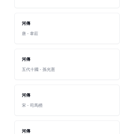
河傳
唐 - 韋莊
河傳
五代十國 - 孫光憲
河傳
宋 - 司馬槱
河傳