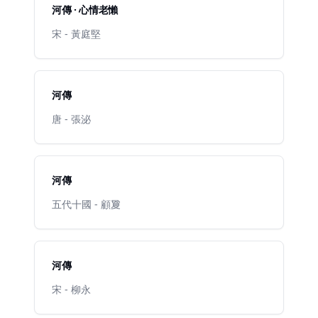
河傳 · 心情老懶
宋 - 黃庭堅
河傳
唐 - 張泌
河傳
五代十國 - 顧夐
河傳
宋 - 柳永