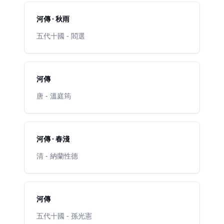
河傳 · 秋雨
五代十國 - 閻選
河傳
唐 - 溫庭筠
河傳 · 春淺
清 - 納蘭性德
河傳
五代十國 - 孫光憲