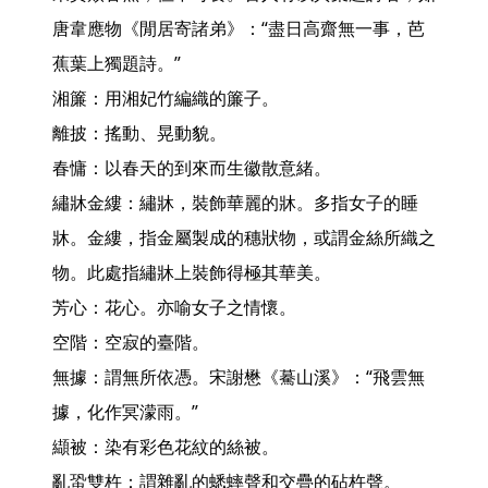
唐韋應物《閒居寄諸弟》：“盡日高齋無一事，芭
蕉葉上獨題詩。”

湘簾：用湘妃竹編織的簾子。　

離披：搖動、晃動貌。

春慵：以春天的到來而生徽散意緒。

繡牀金縷：繡牀，裝飾華麗的牀。多指女子的睡
牀。金縷，指金屬製成的穗狀物，或謂金絲所織之
物。此處指繡牀上裝飾得極其華美。

芳心：花心。亦喻女子之情懷。

空階：空寂的臺階。

無據：謂無所依憑。宋謝懋《驀山溪》：“飛雲無
據，化作冥濛雨。”

纈被：染有彩色花紋的絲被。

亂蛩雙杵：謂雜亂的蟋蟀聲和交疊的砧杵聲。　