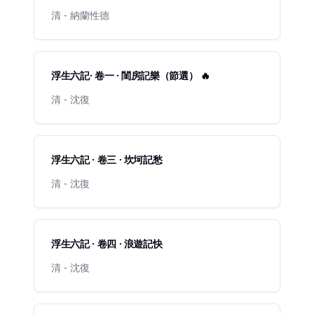
清 - 納蘭性德
浮生六記· 卷一 · 閨房記樂（節選） 🔥
清 - 沈復
浮生六記 · 卷三 · 坎坷記愁
清 - 沈復
浮生六記 · 卷四 · 浪遊記快
清 - 沈復