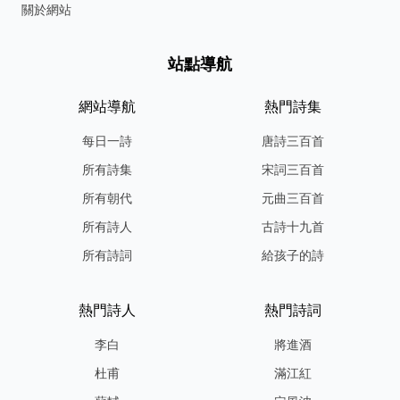
關於網站
站點導航
網站導航
熱門詩集
每日一詩
唐詩三百首
所有詩集
宋詞三百首
所有朝代
元曲三百首
所有詩人
古詩十九首
所有詩詞
給孩子的詩
熱門詩人
熱門詩詞
李白
將進酒
杜甫
滿江紅