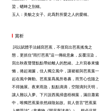
蛩，蟋蟀之別稱。

玉人：美貌之女子。此爲對所愛之人的愛稱。 
賞析
 詞以賦體手法鋪寫芭蕉，不僅寫出芭蕉搖曳之
態，更抓住“雨打芭蕉”這一傳統意象，反覆渲染，
寫出秋夜聲聲點點帶給離人的愁緒。上片寫春來慵
懶，捲起湘簾，佳人獨立風中，讓裙裾與芭蕉葉一
起在風中舞動。芭蕉葉爲風所卷裹，而芳心也隨之
不得施展。夜來雨急，點點滴滴，空階滴到天明，
讓人難以入夢。下片說西風掃盡梧桐葉，滿目蕭索
中，唯獨芭蕉葉依然綠陰如故。前人曾言“芭蕉葉
上獨題詩”（韋應物《閒居寄諸弟》），想必這芭