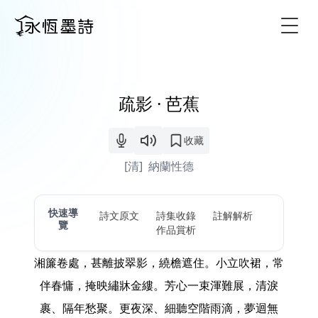
Togg
疏影 · 芭蕉
收藏
[清]
納蘭性德
快速導
詩文原文
詩集收錄
註解解析
覽
作品賞析
湘簾卷處，甚離披翠影，繞檐遮住。小立吹裙，常
伴春慵，掩映繡牀金縷。芳心一束渾難展，清淚
裹、隔年愁聚。更夜深、細聽空階雨滴，夢迴無