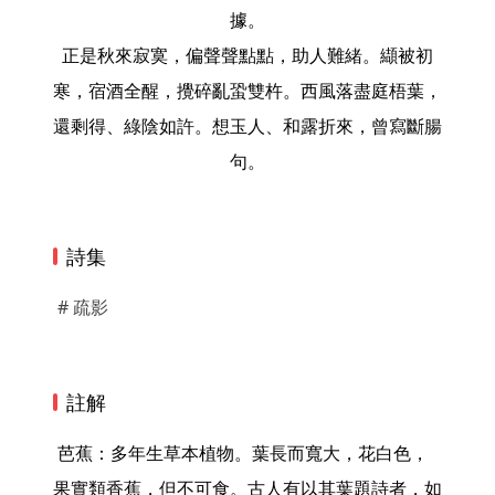
據。
正是秋來寂寞，偏聲聲點點，助人難緒。纈被初
寒，宿酒全醒，攪碎亂蛩雙杵。西風落盡庭梧葉，
還剩得、綠陰如許。想玉人、和露折來，曾寫斷腸
句。
詩集
# 疏影
註解
 芭蕉：多年生草本植物。葉長而寬大，花白色，
果實類香蕉，但不可食。古人有以其葉題詩者，如