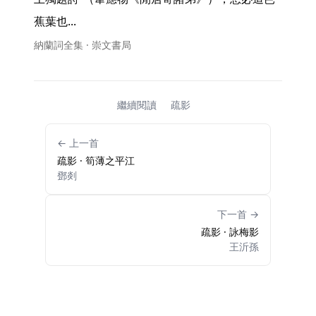
蕉葉也... 
納蘭詞全集 · 崇文書局
繼續閱讀
疏影
← 上一首
疏影 · 筍薄之平江
鄧剡
下一首 →
疏影 · 詠梅影
王沂孫