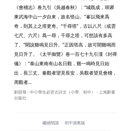
《會稽志》卷九引《吳越春秋》：“城既成，琅琊
東武海中山一夕自來，故名怪山。”峯以飛來爲
奇，則其上之塔更奇。“千尋塔”，古以八尺（或雲
七尺、六尺）爲一尋，千尋之塔，可想該有多高
了。“聞說雞鳴見日升。”正因塔高，故可聞雞鳴而
見日升了。《太平御覽》卷一百七十九引漢《封禪
儀》：“泰山東南有山名日觀，雞一鳴時見日始
出，長三丈。秦觀者望見長安，吳觀者望見會稽，
周觀者... 
劉競飛 · 中小學生必背古詩文（小學、初中） · 上海辭書
出版社
繼續閱讀
初中滬教版