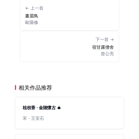
← 上一首
畫眉鳥
歐陽修
下一首 →
宿甘露僧舍
曾公亮
相关作品推荐
桂枝香 · 金陵懷古 🔥
宋 - 王安石