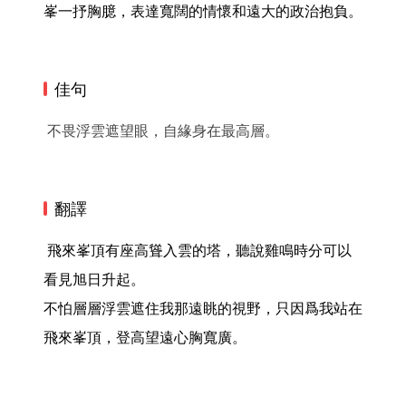
峯一抒胸臆，表達寬闊的情懷和遠大的政治抱負。 
佳句
不畏浮雲遮望眼，自緣身在最高層。
翻譯
 飛來峯頂有座高聳入雲的塔，聽說雞鳴時分可以
看見旭日升起。

不怕層層浮雲遮住我那遠眺的視野，只因爲我站在
飛來峯頂，登高望遠心胸寬廣。 