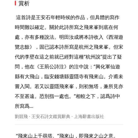
賞析
 這首詩是王安石年輕時候的作品，但具體的寫作
時間難以確定。關於此詩所寫之飛來峯到底在何
處，亦有多種說法。明田汝成將本詩收入《西湖遊
覽志餘》，固已認本詩所寫是杭州之飛來峯。但宋
代的李壁在這之前就已經對這種“杭州說”提出了疑
問，他在《王荊公詩注》的注中說：“興化軍仙遊
縣有大飛山，臨安錢塘縣靈隱寺有飛來山。介甫未
嘗入閩。若又以靈隱飛來峯，則初無塔，兼所見亦
不至甚遠。恐別指一處也。”相較之下，認爲詩中
所寫爲... 
劉競飛 · 王安石詩文鑑賞辭典 · 上海辭書出版社
 “飛來山上千尋塔。”飛來山，即飛來之山之意。