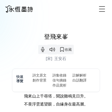
Togg
登飛來峯
收藏
[宋]
王安石
詩文原文
詩集收錄
註解解析
快速
創作背景
佳句摘錄
白話翻譯
導覽
作品賞析
飛來山上千尋塔，聞說雞鳴見日升。