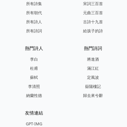
所有詩集
宋詞三百首
所有朝代
元曲三百首
所有詩人
古詩十九首
所有詩詞
給孩子的詩
熱門詩人
熱門詩詞
李白
將進酒
杜甫
滿江紅
蘇軾
定風波
李清照
嶽陽樓記
納蘭性德
歸去來兮辭
友情連結
GPT-IMG