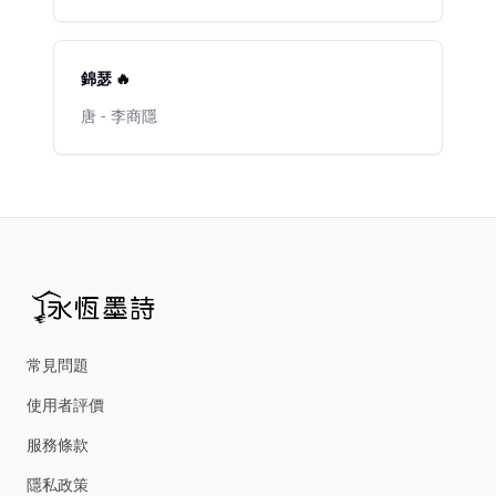
錦瑟 🔥
唐 - 李商隱
常見問題
使用者評價
服務條款
隱私政策