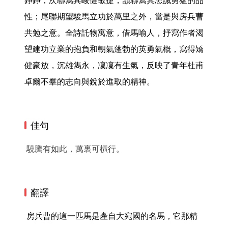
錚錚；次聯寫其峻健敏捷，頷聯寫其忠誠勇猛的品
性；尾聯期望駿馬立功於萬里之外，當是與房兵曹
共勉之意。全詩託物寓意，借馬喻人，抒寫作者渴
望建功立業的抱負和朝氣蓬勃的英勇氣概，寫得矯
健豪放，沉雄雋永，凜凜有生氣，反映了青年杜甫
卓爾不羣的志向與銳於進取的精神。 
佳句
驍騰有如此，萬裏可橫行。
翻譯
 房兵曹的這一匹馬是產自大宛國的名馬，它那精