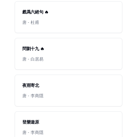
戲爲六絕句 🔥
唐 - 杜甫
問劉十九 🔥
唐 - 白居易
夜雨寄北
唐 - 李商隱
登樂遊原
唐 - 李商隱