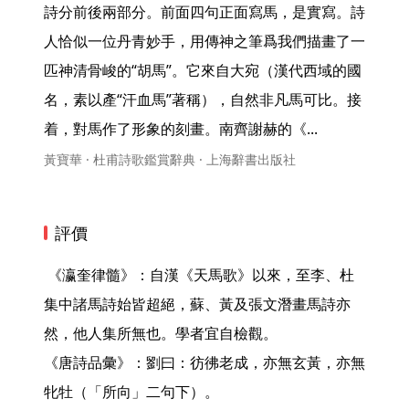
詩分前後兩部分。前面四句正面寫馬，是實寫。詩
人恰似一位丹青妙手，用傳神之筆爲我們描畫了一
匹神清骨峻的“胡馬”。它來自大宛（漢代西域的國
名，素以產“汗血馬”著稱），自然非凡馬可比。接
着，對馬作了形象的刻畫。南齊謝赫的《... 
黃寶華 · 杜甫詩歌鑑賞辭典 · 上海辭書出版社
評價
 《瀛奎律髓》：自漢《天馬歌》以來，至李、杜
集中諸馬詩始皆超絕，蘇、黃及張文潛畫馬詩亦
然，他人集所無也。學者宜自檢觀。

《唐詩品彙》：劉曰：彷彿老成，亦無玄黃，亦無
牝牡（「所向」二句下）。
