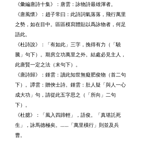
《彙編唐詩十集》：唐雲：詠物詩最雄渾者。

《唐風懷》：趙子常曰：此詩詞氣落落，飛行萬里
之勢，如在目中。區區模寫體貼以爲詠物者，何足
語此。

《杜詩說》：「有如此」三字，挽得有力（「驍
騰」句下）。期房立功萬里之外。結處必見主人，
此唐賢一定之法（末句下）。

《唐詩歸》：鍾雲：讀此知世無癡肥俊物（首二句
下）。譚雲：贈俠士詩。鍾雲：肚人疑「與人一心
成大功」句，請從此五字思之（「所向」二句
下）。

《杜臆》：「風入四蹄輕」，語俊。「真堪託死
生」，詠馬德極矣。……「萬里橫行」則並及兵
曹。
