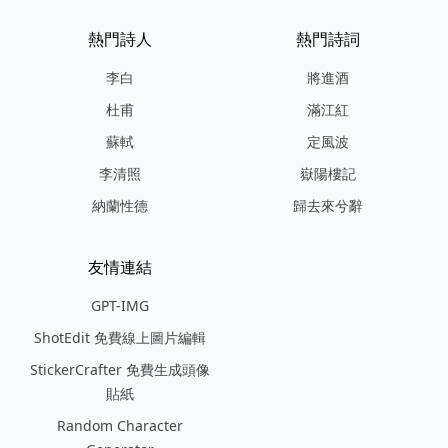
熱門詩人
熱門詩詞
李白
將進酒
杜甫
滿江紅
蘇軾
定風波
李清照
嶽陽樓記
納蘭性德
歸去來兮辭
友情連結
GPT-IMG
ShotEdit 免費線上圖片編輯
StickerCrafter 免費生成頭像
貼紙
Random Character