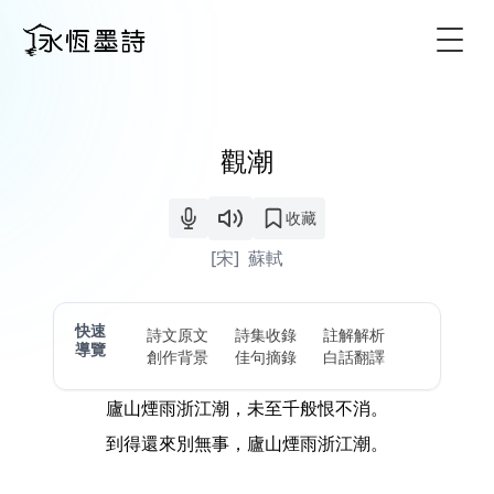
Togg
觀潮
收藏
[宋]
蘇軾
快速
詩文原文
詩集收錄
註解解析
導覽
創作背景
佳句摘錄
白話翻譯
廬山煙雨浙江潮，未至千般恨不消。
到得還來別無事，廬山煙雨浙江潮。