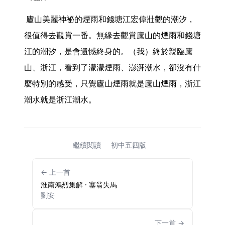
 廬山美麗神祕的煙雨和錢塘江宏偉壯觀的潮汐，
很值得去觀賞一番。無緣去觀賞廬山的煙雨和錢塘
江的潮汐，是會遺憾終身的。（我）終於親臨廬
山、浙江，看到了濛濛煙雨、澎湃潮水，卻沒有什
麼特別的感受，只覺廬山煙雨就是廬山煙雨，浙江
潮水就是浙江潮水。 
繼續閱讀
初中五四版
← 上一首
淮南鴻烈集解 · 塞翁失馬
劉安
下一首 →