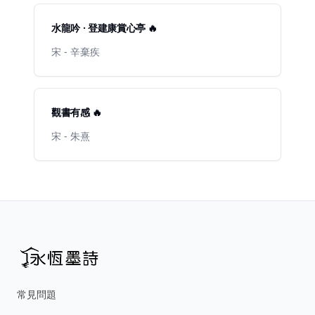
水龍吟 · 登建康賞心亭 🔥
宋 - 辛棄疾
觀書有感 🔥
宋 - 朱熹
常見問題