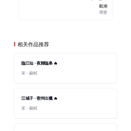
觀潮
周密
相关作品推荐
臨江仙 · 夜歸臨皋 🔥
宋 - 蘇軾
江城子 · 密州出獵 🔥
宋 - 蘇軾