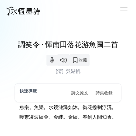
Togg
調笑令 · 惲南田落花游魚圖二首
收藏
[清]
吳湖帆
快速導覽
詩文原文
詩集收錄
魚樂。魚樂。水鏡漣漪如沐。銜花撥剌浮沉。
唼絮凌波縷金。金縷。金縷。春到人間知否。