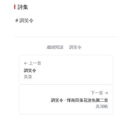
詩集
# 調笑令
繼續閱讀
調笑令
← 上一首
調笑令
吳藻
下一首 →
調笑令 · 惲南田落花游魚圖二首
吳湖帆