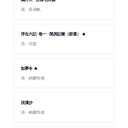
清 - 吳湖帆
浮生六記· 卷一 · 閨房記樂（節選） 🔥
清 - 沈復
如夢令 🔥
清 - 納蘭性德
浣溪沙
清 - 納蘭性德