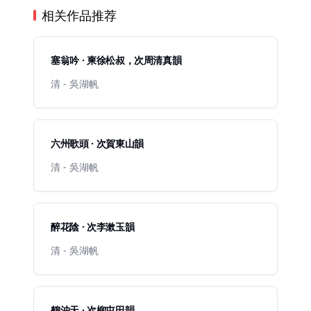
相关作品推荐
塞翁吟 · 柬徐松叔，次周清真韻
清 - 吳湖帆
六州歌頭 · 次賀東山韻
清 - 吳湖帆
醉花陰 · 次李漱玉韻
清 - 吳湖帆
鶴沖天 · 次柳屯田韻