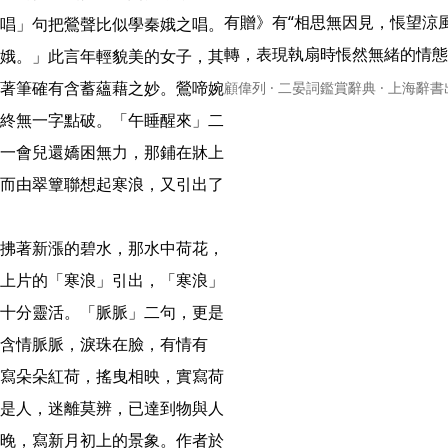
有贈》有“相思無因見，悵望涼
唱」句把鶯聲比似學秦娥之唱。
轉，表現執扇時悵然無緒的情態，極
娥。」此言年輕貌美的女子，其
著筆確有含蓄蘊藉之妙。鶯啼婉
顧偉列 · 二晏詞鑑賞辭典 · 上海辭
終無一字點破。「午睡醒來」二
一會兒還嬌困無力，那鋪在牀上
而由翠簟聯想起寒浪，又引出了
拂著新漲的碧水，那水中荷花，
上片的「寒浪」引出，「寒浪」
十分靈活。「脈脈」二句，更是
含情脈脈，淚珠在臉，有情有
寫朵朵紅荷，搖曳相映，實寫荷
是人，迷離莫辨，已達到物與人
晚，寫新月初上的景象。作者於