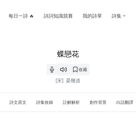
每日一詩 🔥
詩詞知識競賽
我的詩單
詩集
蝶戀花
收藏
[宋]
晏幾道
詩文原文
詩集收錄
註解解析
創作背景
白話翻譯