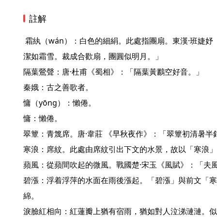
註解
 霜紈（wán）：白色的細絹。此處指團扇。東漢·班婕妤《怨歌行》：「新裂齊紈素，皎
潔如霜雪。裁成合歡扇，團圓似明月。」

隔葉鶯聲：唐·杜甫《蜀相》：「隔葉黃鸝空好音。」

秦娥：古之善歌者。

慵（yōng）：懶倦。

慵：懶倦。

翠簟：青篾席。唐·韋莊 《早秋夜作》：「翠簟初清暑半銷
寒浪：席紋。此處由席紋引出下文的水景，故以「寒浪」
蘋風：從蘋間吹起的微風。戰國楚·宋玉《風賦》：「夫風
碧漲：浮着浮萍的水面在雨後漲起。「碧漲」與前文「寒
綿。 

淚臉紅相向：紅蓮瓣上猶有宿雨，猶如對人泣涕漣漣。似