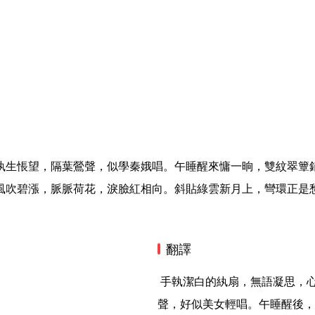
紈生悵望，隔葉鶯聲，似學秦娥唱。午睡醒來慵一晌，雙紋翠簟
風吹碧漲，脈脈荷花，淚臉紅相向。斜貼綠雲新月上，彎環正是
翻譯
 手執潔白的紈扇，無語凝思，心生惆悵。空蕩蕩的房間裏獨自一人，偏又響起陣陣鶯
聲，好似美女輕唱。午睡醒後，