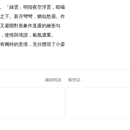
。「綠雲」明指夜空浮雲，暗喩
之下。新月彎彎，猶似愁眉。作
又避開對形象作直露的繪形勾
，使情與境諧，氣氛濃重。

有獨特的意境，充分體現了小晏
繼續閱讀
蝶戀花