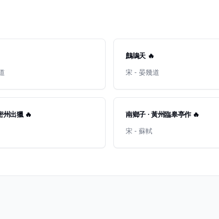
鷓鴣天 🔥
幾道
宋 - 晏幾道
密州出獵 🔥
南鄉子 · 黃州臨皋亭作 🔥
宋 - 蘇軾