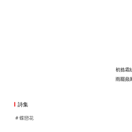
初捻霜
雨罷蘋
詩集
# 蝶戀花