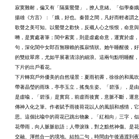
寂寞難耐，偏又有「隔葉鶯聲」，撩人意緒。「似學秦娥
揚雄《方言》：「娥，好也。秦晉之間，凡好而輕者謂之
歌聲之美可知。以鶯聲之歡快，反襯人心之悵恨，命意與
囀，是實處著筆；閨中索寞，則是虛處命意，運實於虛，
句，深化閨中女郎百無聊賴的孤寂情狀。她午睡醒後，好
的雙紋翠席，尤如平展著清涼的細浪。這兩句點明睡醒，
下片的出戶看花。

下片轉寫戶外優美的自然場景：夏雨初霽，徐徐的和風吹
帶著晶瑩的雨珠，亭亭玉立，搖曳生姿。「碧漲」，是由
是虛喩，「碧漲」是實寫，前虛而後實，意脈不斷，運意
傳神入化之筆。作者賦予雨後荷花以人的風韻和感情，它
思。這個比喩中的荷花已跳出物象，「紅相向」三字，似
花帶雨，向人脈脈欲語；人帶淚珠，對之黯然神傷。是花
交融、渾然合一的境地。結拍二句，時間由午後過渡到夜