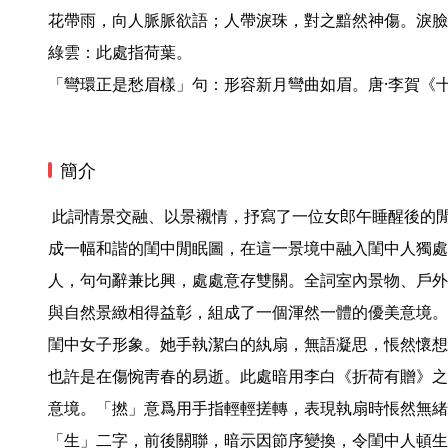
花帶雨，向人脈脈欲語；人帶淚珠，對之黯然神傷。淚臉
綠雲：此處指荷葉。

「彎環正是愁眉樣」句：形容新月彎曲如眉。唐·李賀《
簡介
 此詞情景交融、以景襯情，抒寫了一位女郎午睡醒後的閒愁。詞的上片藉細節和襯景構
成一幅和諧的閨中閒眠圖，在這一景境中融入閨中人獨處
人，句句辭兼比興，處處意存雙關。全詞室內景物、戶外
與自然景緻相得益彰，組成了一個渾然一體的優美意境。
閨中女子形象。她手執潔白的紈扇，無語凝思，悵然懷想
也許是在傷惋靑春的易逝。此處暗用李白《折荷有贈》之
意境。「撚」意爲用手指輕輕搓轉，表現執扇時悵然無緒
「生」二字，前後關聯，暗示因節序變換，令閨中人頓生