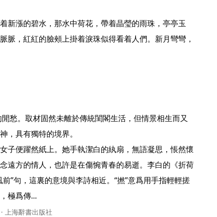
着新漲的碧水，那水中荷花，帶着晶瑩的雨珠，亭亭玉
脈脈，紅紅的臉頰上掛着淚珠似得看着人們。新月彎彎，
 
神，具有獨特的境界。

女子便躍然紙上。她手執潔白的紈扇，無語凝思，悵然懷
念遠方的情人，也許是在傷惋青春的易逝。李白的《折荷
風前”句，這裏的意境與李詩相近。“撚”意爲用手指輕輕搓
爲傳... 
 · 上海辭書出版社