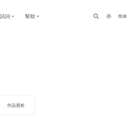
詩詞
幫助
简体
作品賞析