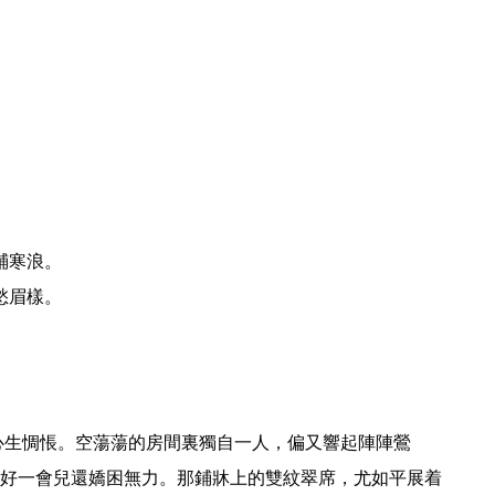
鋪寒浪。
愁眉樣。
好一會兒還嬌困無力。那鋪牀上的雙紋翠席，尤如平展着