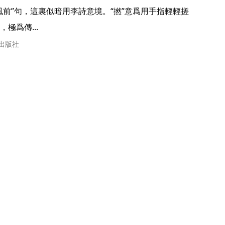
風前”句，這裏似暗用李詩意境。“撚”意爲用手指輕輕搓
爲傳... 
書出版社