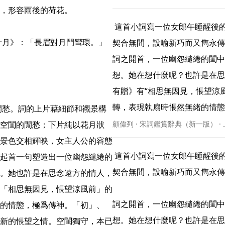
，形容雨後的荷花。

 這首小詞寫一位女郎午睡醒後的閒愁。取材固然未離於傳統閨閣生活，但情景相生而又
十月》：「長眉對月鬥彎環。」 
契合無間，設喻新巧而又雋永傳
詞之開首，一位幽怨繾綣的閨中
想。她在想什麼呢？也許是在思
有贈》有“相思無因見，悵望涼
轉，表現執扇時悵然無緒的情態，極
空閨的閒愁；下片純以花月狀
顧偉列 · 宋詞鑑賞辭典（新一版） ·
景色交相輝映，女主人公的容態
 這首小詞寫一位女郎午睡醒後的閒愁。取材固然未離於傳統閨閣生活，但情景相生而又
起首一句塑造出一位幽怨繾綣的
契合無間，設喻新巧而又雋永傳
。她也許是在思念遠方的情人，
「相思無因見，悵望涼風前」的
詞之開首，一位幽怨繾綣的閨中
的情態，極爲傳神。「初」、
想。她在想什麼呢？也許是在思
新的悵望之情。空閨獨守，本已