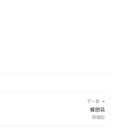
下一首 →
蝶戀花
邵瑞彭