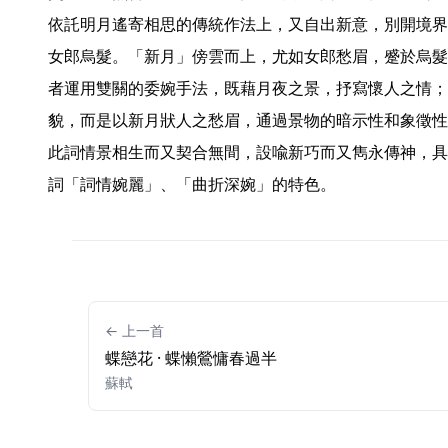
依託明月遙寄相思的傳統作法上，又自出新意，別開境界
女郎烏髮。「新月」傍雲而上，尤如女郎愁眉，蹙於烏髮
者運用雙關的委婉手法，既藉月夜之景，抒寫懷人之情；
貌，而是以新月狀人之愁眉，通過景物的暗示性和象徵性
此詞情景相生而又契合無間，設喩新巧而又雋永傳神，具
詞「詞情婉麗」、「曲折深婉」的特色。 
← 上一首
蝶戀花 · 蝶懶鶯慵春過半
蘇軾