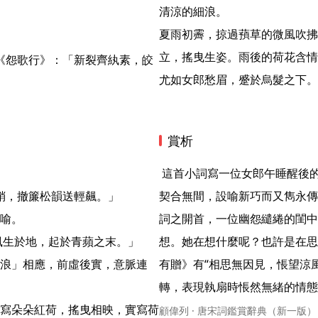
清涼的細浪。

夏雨初霽，掠過蕷草的微風吹拂
立，搖曳生姿。雨後的荷花含情
尤如女郎愁眉，蹙於烏髮之下。
賞析
 這首小詞寫一位女郎午睡醒後的閒愁。取材固然未離於傳統閨閣生活，但情景相生而又
，撤簾松韻送輕飆。」 

契合無間，設喻新巧而又雋永傳
喻。

詞之開首，一位幽怨繾綣的閨中
生於地，起於青蘋之末。」 

想。她在想什麼呢？也許是在思
浪」相應，前虛後實，意脈連
有贈》有“相思無因見，悵望涼
轉，表現執扇時悵然無緒的情態，極
寫朵朵紅荷，搖曳相映，實寫荷
顧偉列 · 唐宋詞鑑賞辭典（新一版）