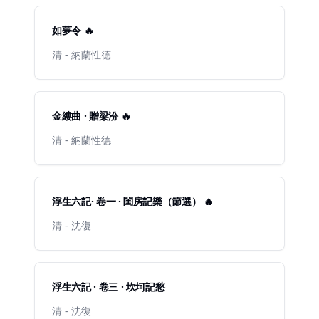
如夢令 🔥
清 - 納蘭性德
金縷曲 · 贈梁汾 🔥
清 - 納蘭性德
浮生六記· 卷一 · 閨房記樂（節選） 🔥
清 - 沈復
浮生六記 · 卷三 · 坎坷記愁
清 - 沈復