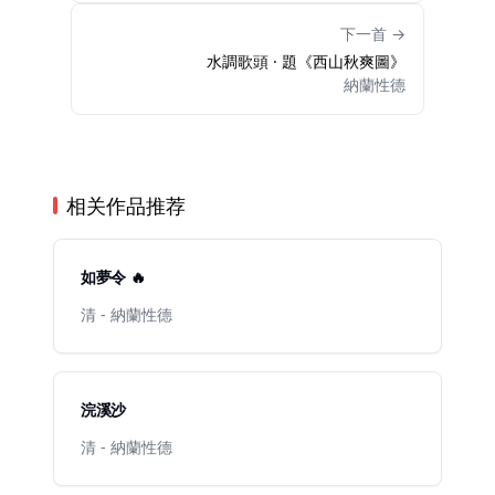
下一首 →
水調歌頭 · 題《西山秋爽圖》
納蘭性德
相关作品推荐
如夢令 🔥
清 - 納蘭性德
浣溪沙
清 - 納蘭性德