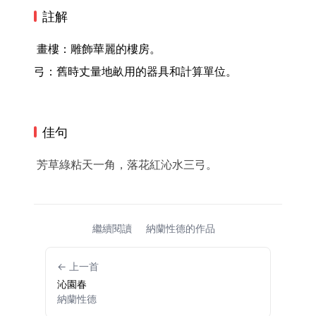
註解
 畫樓：雕飾華麗的樓房。

弓：舊時丈量地畝用的器具和計算單位。 
佳句
芳草綠粘天一角，落花紅沁水三弓。
繼續閱讀
納蘭性德的作品
← 上一首
沁園春
納蘭性德