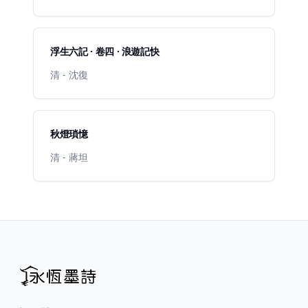
浮生六記 · 卷四 · 浪遊記快
清 - 沈復
秋燈瑣憶
清 - 蔣坦