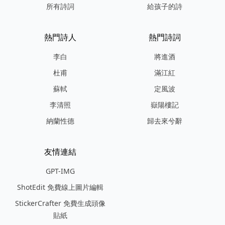
所有詩詞
給孩子的詩
熱門詩人
熱門詩詞
李白
將進酒
杜甫
滿江紅
蘇軾
定風波
李清照
嶽陽樓記
納蘭性德
歸去來兮辭
友情連結
GPT-IMG
ShotEdit 免費線上圖片編輯
StickerCrafter 免費生成頭像
貼紙