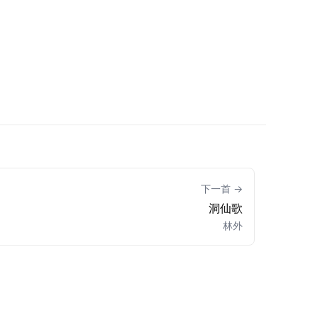
下一首 →
洞仙歌
林外