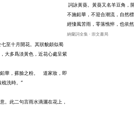
 詞詠黃葵。黃葵又名羊豆角，開黃花，歷來並不爲文人看重。容若由其黃色人手，寫其
不施鉛華，不迎合潮流，自然標
經悽風苦雨，零落憔悴，也依然
納蘭詞全集 · 崇文書局
，大多爲淡黃色，近花心處呈紫
鉛華，搽臉之粉。　道家妝，即
梳洗時。”

意。此二句言雨水滴灑在花上，