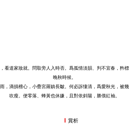
，看道家妝就。問取旁人入時否。爲孤情淡韻、判不宜春，矜標
晚秋時候。
雨，滴損檀心，小疊宮羅鎮長皺。何必訴悽清，爲愛秋光，被幾
吹瘦。便零落、蜂黃也休嫌，且對依斜陽，勝偎紅袖。
賞析