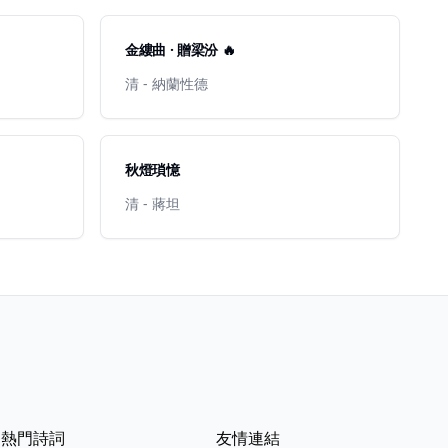
金縷曲 · 贈梁汾 🔥
清 - 納蘭性德
秋燈瑣憶
清 - 蔣坦
熱門詩詞
友情連結