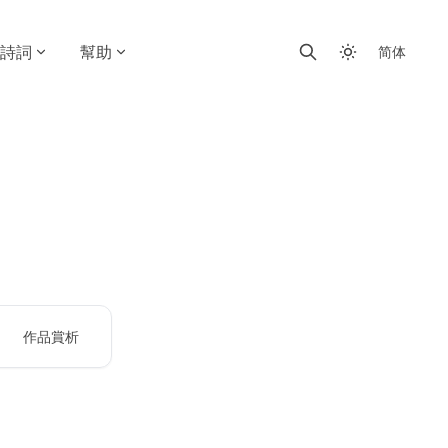
詩詞
幫助
简体
作品賞析