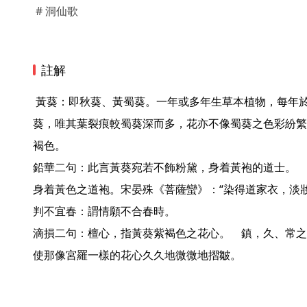
# 洞仙歌
註解
 黃葵：即秋葵、黃蜀葵。一年或多年生草本植物，每年於七至十月開花。其狀貌頗似蜀
葵，唯其葉裂痕較蜀葵深而多，花亦不像蜀葵之色彩紛繁
褐色。

鉛華二句：此言黃葵宛若不飾粉黛，身着黃袍的道士。　
身着黃色之道袍。宋晏殊《菩薩蠻》：“染得道家衣，淡妝
判不宜春：謂情願不合春時。

滴損二句：檀心，指黃葵紫褐色之花心。　鎮，久、常之
使那像宮羅一樣的花心久久地微微地摺皺。  