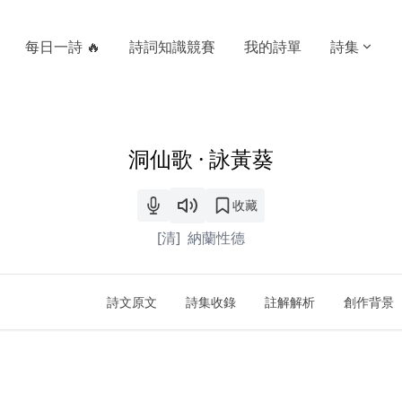
每日一詩 🔥
詩詞知識競賽
我的詩單
詩集
洞仙歌 · 詠黃葵
收藏
[清]
納蘭性德
詩文原文
詩集收錄
註解解析
創作背景