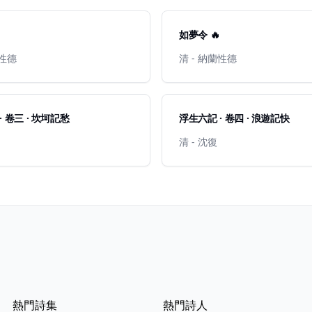
如夢令 🔥
蘭性德
清 - 納蘭性德
· 卷三 · 坎坷記愁
浮生六記 · 卷四 · 浪遊記快
清 - 沈復
熱門詩集
熱門詩人