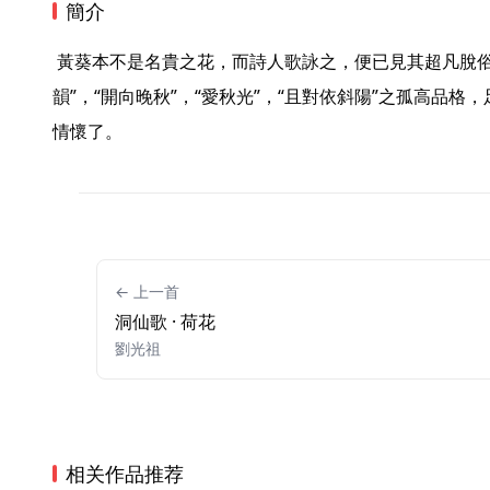
簡介
 黃葵本不是名貴之花，而詩人歌詠之，便已見其超凡脫俗之意。且詞中又極寫其“孤情淡
韻”，“開向晚秋”，“愛秋光”，“且對依斜陽”之孤高品
情懷了。  
← 上一首
洞仙歌 · 荷花
劉光祖
相关作品推荐