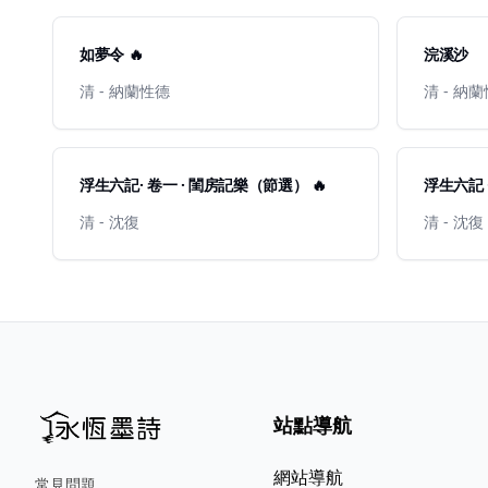
如夢令 🔥
浣溪沙
清 - 納蘭性德
清 - 納
浮生六記· 卷一 · 閨房記樂（節選） 🔥
浮生六記 
清 - 沈復
清 - 沈復
站點導航
網站導航
常見問題