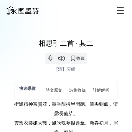
Togg
相思引二首 · 其二
收藏
[清]
奕繪
快速導覽
詩文原文
詩集收錄
註解解析
衝澹精神富貴花，墨香酣掃半開葩。筆尖到處，清
露長仙芽。
雲想衣裳嫌太豔，風吹魂夢恨難拿。新春初月，眉