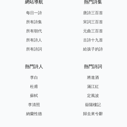
網站導航
熱門詩集
每日一詩
唐詩三百首
所有詩集
宋詞三百首
所有朝代
元曲三百首
所有詩人
古詩十九首
所有詩詞
給孩子的詩
熱門詩人
熱門詩詞
李白
將進酒
杜甫
滿江紅
蘇軾
定風波
李清照
嶽陽樓記
納蘭性德
歸去來兮辭