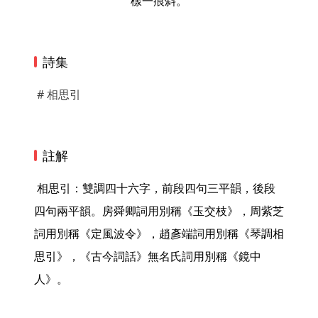
樣一痕斜。
詩集
# 相思引
註解
 相思引：雙調四十六字，前段四句三平韻，後段
四句兩平韻。房舜卿詞用別稱《玉交枝》，周紫芝
詞用別稱《定風波令》，趙彥端詞用別稱《琴調相
思引》，《古今詞話》無名氏詞用別稱《鏡中
人》。 