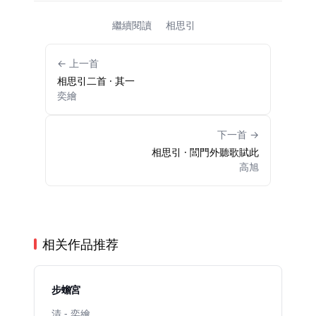
繼續閱讀
相思引
← 上一首
相思引二首 · 其一
奕繪
下一首 →
相思引 · 閭門外聽歌賦此
高旭
相关作品推荐
步蟾宮
清 - 奕繪