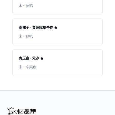
宋 - 蘇軾
南鄉子 · 黃州臨皋亭作 🔥
宋 - 蘇軾
青玉案 · 元夕 🔥
宋 - 辛棄疾