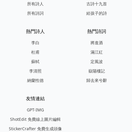
所有詩人
古詩十九首
所有詩詞
給孩子的詩
熱門詩人
熱門詩詞
李白
將進酒
杜甫
滿江紅
蘇軾
定風波
李清照
嶽陽樓記
納蘭性德
歸去來兮辭
友情連結
GPT-IMG
ShotEdit 免費線上圖片編輯
StickerCrafter 免費生成頭像