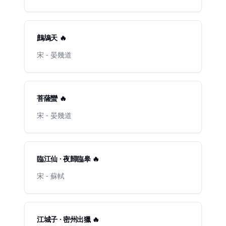
鷓鴣天 🔥
宋 - 晏幾道
菩薩蠻 🔥
宋 - 晏幾道
臨江仙 · 夜歸臨皋 🔥
宋 - 蘇軾
江城子 · 密州出獵 🔥