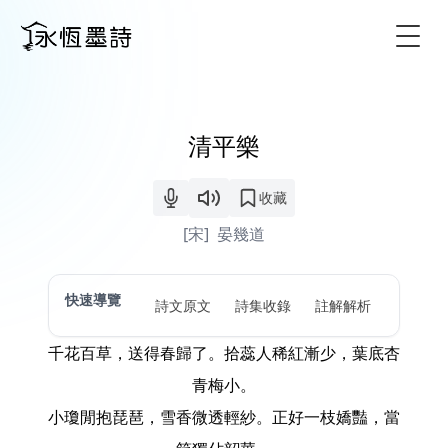
Togg
清平樂
收藏
[宋]
晏幾道
快速導覽
詩文原文
詩集收錄
註解解析
千花百草，送得春歸了。拾蕊人稀紅漸少，葉底杏
青梅小。
小瓊閒抱琵琶，雪香微透輕紗。正好一枝嬌豔，當