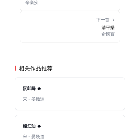
辛棄疾
下一首 →
清平樂
俞國寶
相关作品推荐
阮郎歸 🔥
宋 - 晏幾道
臨江仙 🔥
宋 - 晏幾道