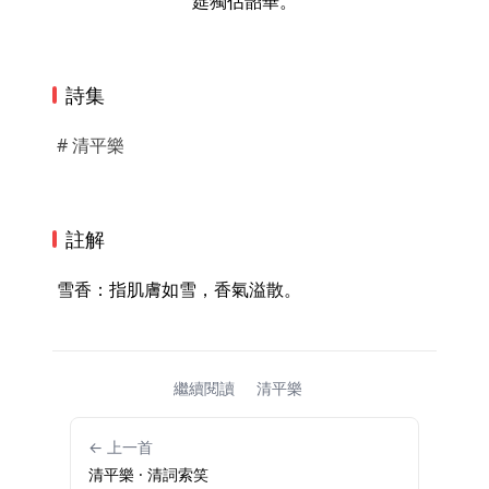
筵獨佔韶華。
詩集
# 清平樂
註解
 雪香：指肌膚如雪，香氣溢散。 
繼續閱讀
清平樂
← 上一首
清平樂 · 清詞索笑