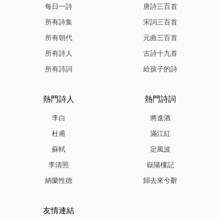
每日一詩
唐詩三百首
所有詩集
宋詞三百首
所有朝代
元曲三百首
所有詩人
古詩十九首
所有詩詞
給孩子的詩
熱門詩人
熱門詩詞
李白
將進酒
杜甫
滿江紅
蘇軾
定風波
李清照
嶽陽樓記
納蘭性德
歸去來兮辭
友情連結