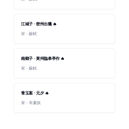
江城子 · 密州出獵 🔥
宋 - 蘇軾
南鄉子 · 黃州臨皋亭作 🔥
宋 - 蘇軾
青玉案 · 元夕 🔥
宋 - 辛棄疾