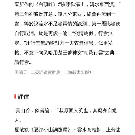
棄所作的《白頭吟》:“躞蹀御溝上，溝水東西流。”
第三句卻略反其意，說水分東西，終會再流到一
處，等於說流水不足喻兩情的訣別，第一層比喻便
自行取消。於是再設一喻：“淺情終似，行雲無
定。”用行雲無憑喻對方一去杳無信息，似更妥
帖。不意下句又暗用楚王夢神女“朝爲行雲”之典，
謂行雲... 
周嘯天 · 二晏詞鑑賞辭典 · 上海辭書出版社
評價
 黃山谷：餘嘗論：「叔原固人英也，其癡亦自絕
人。」

夏敬觀《夏評小山詞跋尾》：雲水意相對，上分述