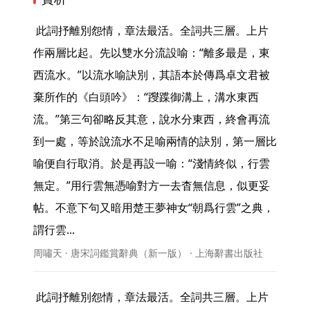
 此詞抒離別怨情，章法最活。全詞共三層。上片
作兩層比起。先以雙水分流設喻：“離多最是，東
西流水。”以流水喻訣別，其語本於傳爲卓文君被
棄所作的《白頭吟》：“躞蹀御溝上，溝水東西
流。”第三句卻略反其意，說水分東西，終會再流
到一處，等於說流水不足喻兩情的訣別，第一層比
喻便自行取消。於是再設一喻：“淺情終似，行雲
無定。”用行雲無憑喻對方一去杳無信息，似更妥
帖。不意下句又暗用楚王夢神女“朝爲行雲”之典，
謂行雲... 
周嘯天 · 唐宋詞鑑賞辭典（新一版） · 上海辭書出版社
 此詞抒離別怨情，章法最活。全詞共三層。上片