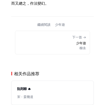
而又總之，作法變幻。 
繼續閱讀
少年遊
下一首 →
少年遊
柳永
相关作品推荐
阮郎歸 🔥
宋 - 晏幾道