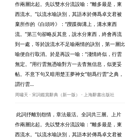
作兩層比起。先以雙水分流設喻：“離多最是，東
西流水。”以流水喻訣別，其語本於傳爲卓文君被
棄所作的《白頭吟》：“躞蹀御溝上，溝水東西
流。”第三句卻略反其意，說水分東西，終會再流
到一處，等於說流水不足喻兩情的訣別，第一層比
喻便自行取消。於是再設一喻：“淺情終似，行雲
無定。”用行雲無憑喻對方一去杳無信息，似更妥
帖。不意下句又暗用楚王夢神女“朝爲行雲”之典，
謂行雲... 
周嘯天 · 宋詞鑑賞辭典（新一版） · 上海辭書出版社
 此詞抒離別怨情，章法最活。全詞共三層。上片
作兩層比起。先以雙水分流設喻：“離多最是，東
西流水。”以流水喻訣別，其語本於傳爲卓文君被