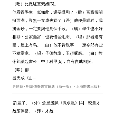
（唱）比做瑤臺素娥[5]。

他看得學生一低如此，還要謙和？（醜）富豪樓閣
擁西湖，豈無一女成夫婦？（淨）他便是縉紳，我
拚金鈔，一定要與他見個手段。（醜）學生也不好
相勸：公家雖富，也要惜些毛羽。（唱）那器邊有
鼠，屋上有烏。（白）他不肯親事，一定令郎有些
不穩當處。（唱）子須教訓，玉須琢磨。（白）教
令郎讀起書來，中了科甲[6]，自有貴戚相扳。
（唱）卻

呂天成《曲... 
史良昭 · 明清傳奇鑑賞辭典（新一版） · 上海辭書出版社
 許差了。（外）倉皇漫賦《鳳求凰》[4]，較量才
貌須停當。（淨）才貌
