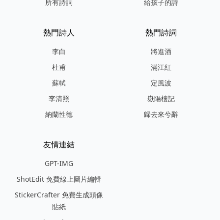
所有詩詞
給孩子的詩
熱門詩人
熱門詩詞
李白
將進酒
杜甫
滿江紅
蘇軾
定風波
李清照
嶽陽樓記
納蘭性德
歸去來兮辭
友情連結
GPT-IMG
ShotEdit 免費線上圖片編輯
StickerCrafter 免費生成頭像
貼紙