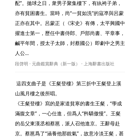
配”。拋球之日，衆男子聚集樓下，有紈袴子弟，
亦有貧困書生。當時，尚“一貧如洗”的寇凖與呂蒙
正亦在其中。呂蒙正（《宋史》有傳，太平興國中
擢進士第一，歷任中書侍郎、戶部尚書、平章事，
鹹平年間，授太子太師，封蔡國公）即劇中之男主
人公... 
段啓明 · 元曲鑑賞辭典（新一版） · 上海辭書出版社
 這四支曲子是《王粲登樓》第三折中王粲登上溪
山風月樓之後所唱。

《王粲登樓》寫的是家道貧寒的書生王粲，“學成
滿腹文章”，一心仕進，但爲人“矜驕傲慢”。王粲
的岳父東漢丞相蔡邕，派人召他進京。王辭母赴
京。蔡邕爲了“涵養他那銳氣”，故意冷淡王粲，甚