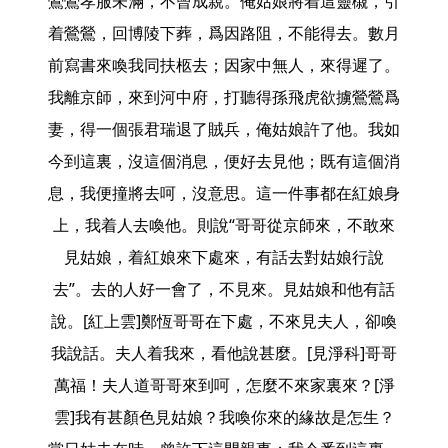
鶯鶯孝服未滿，不曾成親。俺姑娘將着這靈櫬，引
着鶯鶯，回博陵下葬，爲因路阻，不能得去。數月
前寫書來喚我同扶柩去；因家中無人，來得遲了。
我離京師，來到河中府，打聽得孫飛虎欲擄鶯鶯爲
妻，得一個張君瑞退了賊兵，俺姑娘許了他。我如
今到這裏，沒這個消息，便好去見他；既有這個消
息，我便撞將去呵，沒意思。這一件事都在紅娘身
上，我着人去喚他。則說“哥哥從京師來，不敢來
見姑娘，着紅娘來下處來，有話去對姑娘行說
去”。去的人好一會了，不見來。見姑娘和他有話
說。[紅上雲]鄭恆哥哥在下處，不來見夫人，卻喚
我說話。夫人着我來，看他說甚麼。[見淨科]哥哥
萬福！夫人道哥哥來到呵，怎麼不來家裏來？[淨
雲]我有甚顏色見姑娘？我喚你來的緣故是怎生？