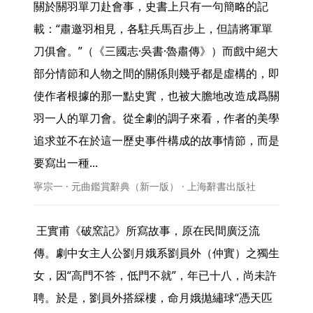
關於關羽單刀赴會事，史書上只有一句簡略的記
載：“肅邀羽相見，各駐兵馬百步上，但請將軍單
刀俱會。”（《三國志·吳書·魯肅傳》）而戲中絕大
部分情節和人物之間的關係則幾乎都是虛構的，即
使作者根據的那一點史實，也被大膽地改造成爲關
羽一人的單刀會。從全劇的調子來看，作者的美學
追求並不在於這一歷史事件構成的故事情節，而是
要寫出一種... 
寧宗一 · 元曲鑑賞辭典（新一版） · 上海辭書出版社
 王實甫《破窯記》所寫故事，原在民間廣泛流
傳。劇中女主人公劉月娥系劉員外（仲實）之獨生
女，因“高門不答，低門不就”，年已十八，尚未許
聘。於是，劉員外搭綵樓，命月娥拋繡球“憑天匹