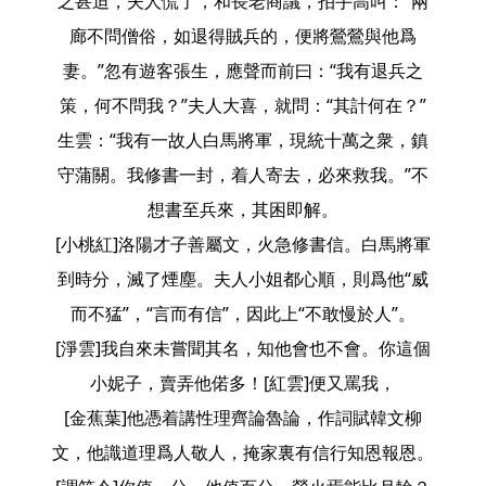
之甚迫，夫人慌了，和長老商議，拍手高叫：“兩
廊不問僧俗，如退得賊兵的，便將鶯鶯與他爲
妻。”忽有遊客張生，應聲而前曰：“我有退兵之
策，何不問我？”夫人大喜，就問：“其計何在？”
生雲：“我有一故人白馬將軍，現統十萬之衆，鎮
守蒲關。我修書一封，着人寄去，必來救我。”不
想書至兵來，其困即解。
[小桃紅]洛陽才子善屬文，火急修書信。白馬將軍
到時分，滅了煙塵。夫人小姐都心順，則爲他“威
而不猛”，“言而有信”，因此上“不敢慢於人”。
[淨雲]我自來未嘗聞其名，知他會也不會。你這個
小妮子，賣弄他偌多！[紅雲]便又罵我，
[金蕉葉]他憑着講性理齊論魯論，作詞賦韓文柳
文，他識道理爲人敬人，掩家裏有信行知恩報恩。