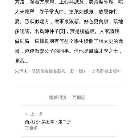
方路，腳着方朱舄。正心與誠意，腐談偏奪席。哄
人來應舉，卷子常曳白。搶菜如餓鬼，放屁像打
麥。形狀似端方，做事最狼籍。好色更貪財，暗地
多詭譎。名爲陳仲子[3]，實是柳盜蹠。人家請我
做同窗，這樣良朋有何益？學生鑽刺了張太史的薦
書，僥倖做虞公子的同事。但他是風流才學之士，
見我... 
朱恆夫 · 明清傳奇鑑賞辭典（新一版） · 上海辭書出版社
繼續閱讀
西廂記
← 上一首
西廂記 · 第五本 · 第二折
王實甫