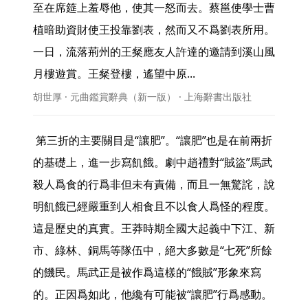
至在席筵上羞辱他，使其一怒而去。蔡邕使學士曹
植暗助資財使王投靠劉表，然而又不爲劉表所用。
一日，流落荊州的王粲應友人許達的邀請到溪山風
月樓遊賞。王粲登樓，遙望中原... 
胡世厚 · 元曲鑑賞辭典（新一版） · 上海辭書出版社
 第三折的主要關目是“讓肥”。“讓肥”也是在前兩折
的基礎上，進一步寫飢餓。劇中趙禮對“賊盜”馬武
殺人爲食的行爲非但未有責備，而且一無驚詫，說
明飢餓已經嚴重到人相食且不以食人爲怪的程度。
這是歷史的真實。王莽時期全國大起義中下江、新
市、綠林、銅馬等隊伍中，絕大多數是“七死”所餘
的饑民。馬武正是被作爲這樣的“餓賊”形象來寫
的。正因爲如此，他纔有可能被“讓肥”行爲感動。