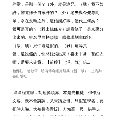
停當，是那一個？（外）就是謝兄。（醜）我不曾
許，難道妹子自家許的？（外）老夫與令先尊同
輩，忝在父執之列，這婚姻好事，便代主何妨？

報可是真的？（雜出錄條介）請看條子，是京裏分
出來的。姓名早向榜頭揚，錄條現刻非虛謊。
（淨、醜）只怕還是假的。（雜）這等真

報，還說假的，快將錄銀出來！喜出非常，花紅衣
帽，還要求先賞。【前腔】（淨、醜）信... 
包鄭虹、翁敏華 · 明清傳奇鑑賞辭典（新一版） · 上海辭
書出版社
 區區程道脈，胡短鼻頭赤。本是光棍徒，強作斯
文客。既不會詩詞，又未讀史冊。只假道學名，要
把時人嚇。大袖長海青[2]，方知高一尺。拱手走