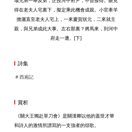
瑞兄弟一舉及第，正授河中府尹，不曾接得。眼見
得在老夫人宅裏下，擬定乘此機會成親。小官牽羊
擔灑直至老夫人宅上，一來慶賀狀元，二來就主
親，與兄弟成此大事。左右那裏？將馬來，到河中
府走一遭。[下]
詩集
# 西廂記
賞析
 《關大王獨赴單刀會》是關漢卿以他的蓋世才華
和詩人的激情所譜寫的一支強者的頌歌。
