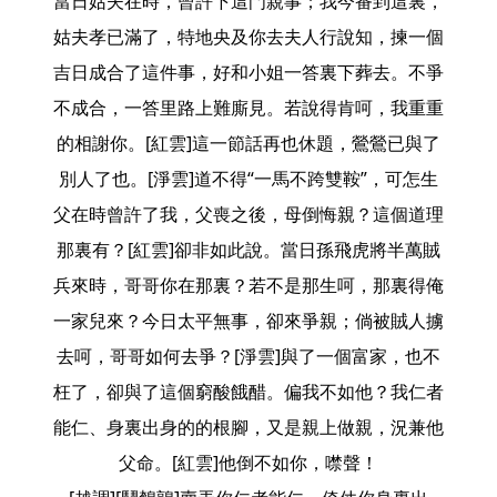
當日姑夫在時，曾許下這門親事；我今番到這裏，
姑夫孝已滿了，特地央及你去夫人行說知，揀一個
吉日成合了這件事，好和小姐一答裏下葬去。不爭
不成合，一答里路上難廝見。若說得肯呵，我重重
的相謝你。[紅雲]這一節話再也休題，鶯鶯已與了
別人了也。[淨雲]道不得“一馬不跨雙鞍”，可怎生
父在時曾許了我，父喪之後，母倒悔親？這個道理
那裏有？[紅雲]卻非如此說。當日孫飛虎將半萬賊
兵來時，哥哥你在那裏？若不是那生呵，那裏得俺
一家兒來？今日太平無事，卻來爭親；倘被賊人擄
去呵，哥哥如何去爭？[淨雲]與了一個富家，也不
枉了，卻與了這個窮酸餓醋。偏我不如他？我仁者
能仁、身裏出身的的根腳，又是親上做親，況兼他
父命。[紅雲]他倒不如你，噤聲！