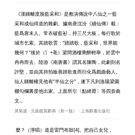
 《漢鍾離度脫藍采和》是敷演傳說中八仙之一藍
采和成仙得道的雜劇。據南唐沈汾《續仙傳》載：
藍爲唐末人。常衣破藍衫，持三尺大板，每行歌於
城市乞索。其踏歌雲：“踏踏歌，藍采和，世界能
幾何？”後於（氵+亳）梁間酒樓乘醉輕舉，於雲中
冉冉而去。陸游《南唐書》謂其名陳陶，此劇則名
許堅，並由其持拍板善踏歌進而衍化爲戲曲藝人。
仙人鍾離權見他有“半仙之分”，遂下凡到洛陽梁園
棚勾欄裏度他出家。上面所引〔點絳脣〕等四首曲
文... 
黃菊盛 · 元曲鑑賞辭典（新一版） · 上海辭書出版社
 麼？（淨唱）道是雷門布鼓[4]。把自己女兒，