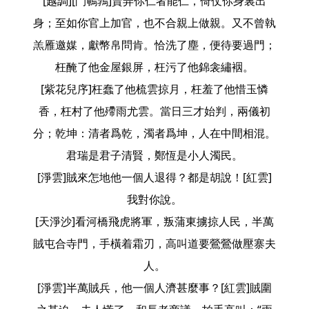
[越調][鬥鵪鶉]賣弄你仁者能仁，倚仗你身裏出
身；至如你官上加官，也不合親上做親。又不曾執
羔雁邀媒，獻幣帛問肯。恰洗了塵，便待要過門；
枉醃了他金屋銀屏，枉污了他錦衾繡裀。
[紫花兒序]枉蠢了他梳雲掠月，枉羞了他惜玉憐
香，枉村了他殢雨尤雲。當日三才始判，兩儀初
分；乾坤：清者爲乾，濁者爲坤，人在中間相混。
君瑞是君子清賢，鄭恆是小人濁民。
[淨雲]賊來怎地他一個人退得？都是胡說！[紅雲]
我對你說。
[天淨沙]看河橋飛虎將軍，叛蒲東擄掠人民，半萬
賊屯合寺門，手橫着霜刃，高叫道要鶯鶯做壓寨夫
人。
[淨雲]半萬賊兵，他一個人濟甚麼事？[紅雲]賊圍