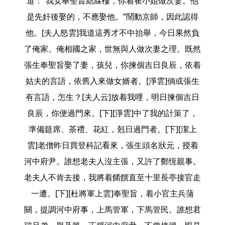
道：“我女奉聖旨結綵樓，你着崔小姐做次妻。他
是先奸後娶的，不應娶他。”鬧動京師，因此認得
他。[夫人怒雲]我道這秀才不中抬舉，今日果然負
了俺家。俺相國之家，世無與人做次妻之理。既然
張生奉聖旨娶了妻，孩兒，你揀個吉日良辰，依着
姑夫的言語，依舊入來做女婿者。[淨雲]倘或張生
有言語，怎生？[夫人云]放着我哩，明日揀個吉日
良辰，你便過門來。[下][淨雲]中了我的計策了，
準備筵席、茶禮、花紅，剋日過門者。[下][潔上
雲]老僧昨日買登科記看來，張生頭名狀元，授着
河中府尹。誰想老夫人沒主張，又許了鄭恆親事。
老夫人不肯去接，我將着餚饌直至十里長亭接官走
一遭。[下][杜將軍上雲]奉聖旨，着小官主兵蒲
關，提調河中府事，上馬管軍，下馬管民。誰想君