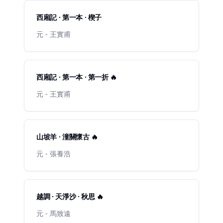
西廂記 · 第一本 · 楔子
元 - 王實甫
西廂記 · 第一本 · 第一折 🔥
元 - 王實甫
山坡羊 · 潼關懷古 🔥
元 - 張養浩
越調 · 天淨沙 · 秋思 🔥
元 - 馬致遠