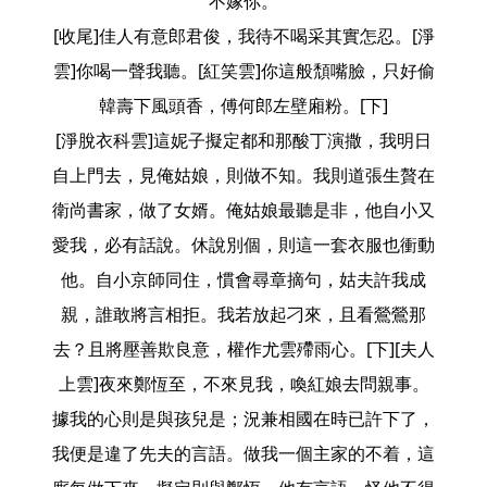
不嫁你。
[收尾]佳人有意郎君俊，我待不喝采其實怎忍。[淨
雲]你喝一聲我聽。[紅笑雲]你這般頹嘴臉，只好偷
韓壽下風頭香，傅何郎左壁廂粉。[下]
[淨脫衣科雲]這妮子擬定都和那酸丁演撒，我明日
自上門去，見俺姑娘，則做不知。我則道張生贅在
衛尚書家，做了女婿。俺姑娘最聽是非，他自小又
愛我，必有話說。休說別個，則這一套衣服也衝動
他。自小京師同住，慣會尋章摘句，姑夫許我成
親，誰敢將言相拒。我若放起刁來，且看鶯鶯那
去？且將壓善欺良意，權作尤雲殢雨心。[下][夫人
上雲]夜來鄭恆至，不來見我，喚紅娘去問親事。
據我的心則是與孩兒是；況兼相國在時已許下了，
我便是違了先夫的言語。做我一個主家的不着，這