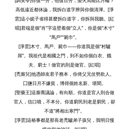
[調笑令]你值一分，他值百分，螢火焉能比月輪？
高低遠近都休論，我拆白道字辨與你個清渾。[淨
雲]這小妮子省得甚麼拆白道字，你拆與我聽。[紅
唱]君端是個“肖”字這壁着個“立人”，你是個“木寸”
“馬戶”“屍巾”。
[淨雲]木寸、馬戶、屍巾——你道我是個“村驢
屌”。我祖代是相國之門，到不如你個白衣、餓
夫、窮士！做官的則是做官。[紅唱]
[禿廝兒]他憑師友君子務本，你倚父兄仗勢欺人。
囗鹽日月不嫌貧，博得個姓名新、堪聞。
[聖藥王]這廝喬議論，有向順。你道是官人則合做
官人，信口噴，不本分。你道窮民到老是窮民，卻
不道“將相出寒門”。
[淨雲]這樁事都是那長老禿驢弟子孩兒，我明日慢