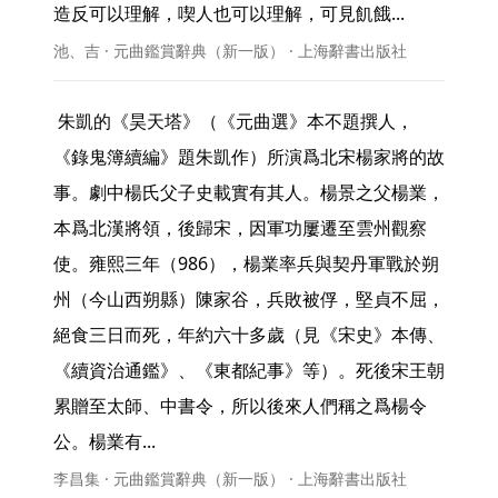
造反可以理解，喫人也可以理解，可見飢餓... 
池、吉 · 元曲鑑賞辭典（新一版） · 上海辭書出版社
 朱凱的《昊天塔》（《元曲選》本不題撰人，
《錄鬼簿續編》題朱凱作）所演爲北宋楊家將的故
事。劇中楊氏父子史載實有其人。楊景之父楊業，
本爲北漢將領，後歸宋，因軍功屢遷至雲州觀察
使。雍熙三年（986），楊業率兵與契丹軍戰於朔
州（今山西朔縣）陳家谷，兵敗被俘，堅貞不屈，
絕食三日而死，年約六十多歲（見《宋史》本傳、
《續資治通鑑》、《東都紀事》等）。死後宋王朝
累贈至太師、中書令，所以後來人們稱之爲楊令
公。楊業有... 
李昌集 · 元曲鑑賞辭典（新一版） · 上海辭書出版社