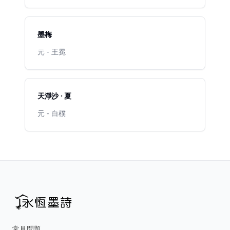
墨梅
元 - 王冕
天淨沙 · 夏
元 - 白樸
常見問題