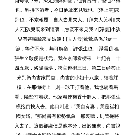
廝每做下來。擬定則與鄭恆，他有言語，怪他不得
也。料持下酒者，今日他敢來見我也。[淨上雲]來
到也，不索報覆，自入去見夫人。[拜夫人哭科][夫
人云]孩兒既來到這裏，怎麼不來見我？[淨雲]小孩
兒有甚嘴臉來見姑娘！[夫人云]鶯鶯爲孫飛虎一
節，等你不來，無可解危，許張生也。[淨雲]那個
張生？敢便是狀元。我在京師看榜來，年紀有二十
四五歲，洛陽張珙，誇官遊街三日。第二日頭答正
來到衛尚書家門首，尚書的小姐十八歲，結着綵
樓，在那御街上，則一球正打着他。我也騎着馬
看，險些打着我。他家粗使梅香十餘人，把那張生
橫拖倒拽入去。他口叫道：“我自有妻，我是崔相
國女婿。”那尚書有權勢氣象，那裏聽，則管拖將
入去了。這個卻纔便是他本分，出於無奈，尚書說