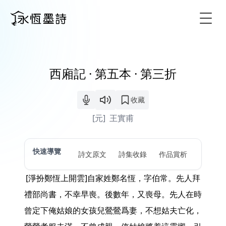
Togg
西廂記 · 第五本 · 第三折
收藏
[元]
王實甫
快速導覽
詩文原文
詩集收錄
作品賞析
[淨扮鄭恆上開雲]自家姓鄭名恆，字伯常。先人拜
禮部尚書，不幸早喪。後數年，又喪母。先人在時
曾定下俺姑娘的女孩兒鶯鶯爲妻，不想姑夫亡化，