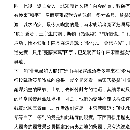
匹。此後，遼亡金興，北宋朝廷又轉而向金納貢，數額有
有換來“和平”，反而更引起對方的覬覦，得寸進尺。於
渡，以求苟安。最令人喫驚的是，南宋統治者竟至把屈辱
“朕所愛者，土宇生民爾，斯物（指銀繒）非所惜也。”
爲功，恬不知恥！陳亮在這裏說：“愛吾民、金繒不愛”
述史實，只用“蔓藤累葛”四字，已足將百餘年來宋室歷
無遺。

下一句“壯氣盡消人脆好”進而再揭露統治者多年來在“愛
行投降政策所造成的惡果。就全局來看，南宋形勢是“壯
銷爍殆盡的民氣、士氣，去對付對方的進逼，其結果就只
的堂堂漢使到金廷求和。可是，他們的交涉不能取得任何
觀賞北國雪景而已。作者想到這裏，不禁感嘆道：“虧殺
都等白了，等到的竟是如此恥辱的現實。下面再借用歷史
大國齊的國君景公畏懼處於南夷之地的吳國，只有流涕送