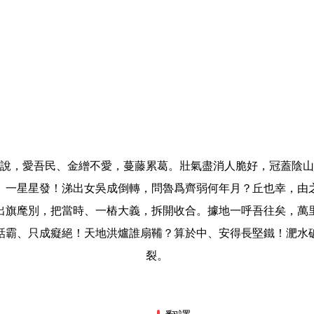
說，愛吾民、金繒不愛，蔓藤累葛。壯氣盡消人脆好，冠蓋陰山
、一星星發！涕出女吳成倒轉，問魯爲齊弱何年月？丘也幸，由
出旗麾別，把當時、一樁大義，拆開收合。據地一呼吾往矣，萬
話霸、只成癡絕！天地洪爐誰扇鞴？算於中、安得長堅鐵！淝水
裂。