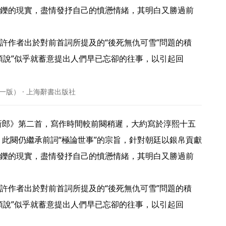
鑠的現實，盡情發抒自己的憤懣情緒，其明白又勝過前
許作者出於對前首詞所提及的“後死無仇可雪”問題的積
頭說”似乎就蓄意提出人們早已忘卻的往事，以引起回
一版） · 上海辭書出版社
。此闋仍繼承前詞“極論世事”的宗旨，針對朝廷以銀帛貢獻
鑠的現實，盡情發抒自己的憤懣情緒，其明白又勝過前
許作者出於對前首詞所提及的“後死無仇可雪”問題的積
頭說”似乎就蓄意提出人們早已忘卻的往事，以引起回