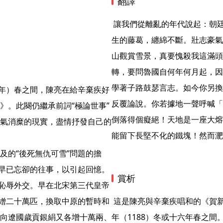
翻譯
 讓我們從離亂的年代說起：朝廷只顧愛惜百姓，寧肯把黃金綢緞拱手送人，禍患卻像蔓
生的藤葛，纏綿不斷。壯志豪氣
山觀賞雪景，真要愧殺我這滿頭
轉，要問魯國自何年何月起，因
學著子路鼓瑟言志。如今你另換
反覆論說。你若據地一聲呼喊「
》。此闋仍繼承前詞“極論世事”
倒落得個癡絕！天地是一座大熔
氣消糜的現實，盡情抒發自己的
能留下長堅不化的鐵塊！然而淝
及的“後死無仇可雪”問題的擔
們早已忘卻的往事，以引起回憶。
賞析
的恥辱外交。早在北宋第三代皇帝
絹繒二十萬匹，換取中原的暫時和
 這是陳亮與辛棄疾唱和的《賀新郎》第二首，寫作時間較前闋稍遲，大約寫於淳熙十五
向遼國歲貢銀絹又各增十萬兩、
年（1188）冬或十六年春之間