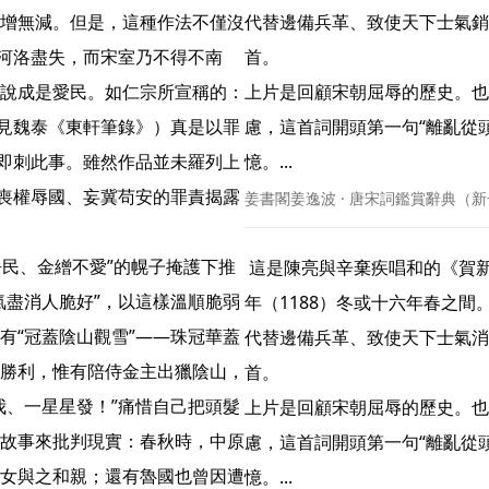
增無減。但是，這種作法不僅沒
代替邊備兵革、致使天下士氣銷
是河洛盡失，而宋室乃不得不南
首。

說成是愛民。如仁宗所宣稱的：
上片是回顧宋朝屈辱的歷史。也
（見魏泰《東軒筆錄》）真是以罪
慮，這首詞開頭第一句“離亂從
，即刺此事。雖然作品並未羅列上
憶。... 
次喪權辱國、妄冀苟安的罪責揭露
姜書閣姜逸波 · 唐宋詞鑑賞辭典（新
吾民、金繒不愛”的幌子掩護下推
 這是陳亮與辛棄疾唱和的《賀新郎》第二首，寫作時間較前闋稍遲，大約寫於淳熙十五
氣盡消人脆好”，以這樣溫順脆弱
年（1188）冬或十六年春之間
有“冠蓋陰山觀雪”——珠冠華蓋
代替邊備兵革、致使天下士氣消
勝利，惟有陪侍金主出獵陰山，
首。

我、一星星發！”痛惜自己把頭髮
上片是回顧宋朝屈辱的歷史。也
故事來批判現實：春秋時，中原
慮，這首詞開頭第一句“離亂從
女與之和親；還有魯國也曾因遭
憶。... 