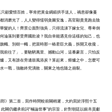
都消磨光了，人人變得懦弱貪圖安逸，高官顯貴竟跑去陰
華髮的人！齊景公面對強吳，只得流涕下嫁女兒、尊卑倒
何淪落到要受齊國欺凌？我自幸能遇見你這樣的知己，也
旗幟、別樹一幟，把當時那一樁君臣大義，拆開又收攏，
我前往了」，要馳騁萬里、撼動山河，這番豪言，只怕反
爐，又有誰在旁邊鼓風添炭？算起來，熔爐之中，怎麼可
水一戰，強敵終究潰敗，關東之地也隨之崩裂。 
。此闋仍繼承前詞“極論世事”的宗旨，針對朝廷以銀帛貢獻