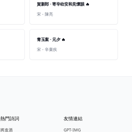
賀新郎 · 寄辛幼安和見懷韻 🔥
宋 - 陳亮
青玉案 · 元夕 🔥
宋 - 辛棄疾
熱門詩詞
友情連結
將進酒
GPT-IMG