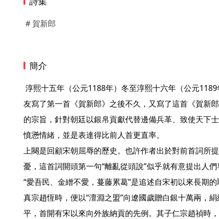
詩集
# 賀新郎
簡介
 淳熙十五年（公元1188年）冬至淳熙十六年（公元1189年）春之間，陳亮在給辛棄疾好
友寫了第一首《賀新郎》之後不久，又寫了這首《賀新郎
的宗旨，針對朝廷以銀帛貢獻代替邊備兵革、致使天下士
憤懣情緒，並是表達得比前人首更直率。

上闋是回顧宋朝屈辱的歷史。也許作者出於對前首詞所提
憂，這首詞開頭第一句“離亂從頭說”似乎就有意提出人
“愛吾民、金繒不愛，蔓藤累葛”是追述自宋初以來長期
真宗趙恆時，便以“澶淵之盟”向遼國歲贈白銀十萬兩，
平，首開有宋以來向外族納貢的先例。其子仁宗趙禎時，