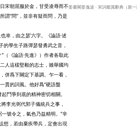
日宋朝屈服於金，甘受凌辱而不
姜書閣姜逸波 · 宋詞鑑賞辭典（新一
所謂“問”，並非有疑而問，乃是
也幸，由之瑟’六字。《論語·述
孔子的學生子路彈瑟發勇武之音，
”（《論語·先進》）作者各取此
二人這樣堅毅的志士，雖舉國均
，併爲下闋定下基調。乍一看，
一貫的詞風。他好爲“硬語盤
起鬥爭到底的精神密切相關。

大將李光弼代郭子儀統兵之事，
弼一號令之，氣色乃益精明。”辛
者設想，若由棄疾帶兵，定會出現