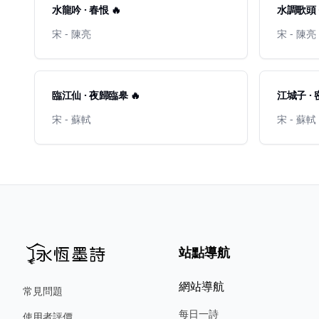
水龍吟 · 春恨 🔥
水調歌頭 
宋 - 陳亮
宋 - 陳亮
臨江仙 · 夜歸臨皋 🔥
江城子 · 
宋 - 蘇軾
宋 - 蘇軾
站點導航
網站導航
常見問題
每日一詩
使用者評價