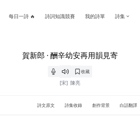
每日一詩 🔥
詩詞知識競賽
我的詩單
詩集
賀新郎 · 酬辛幼安再用韻見寄
收藏
[宋]
陳亮
詩文原文
詩集收錄
創作背景
白話翻譯