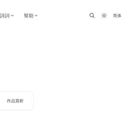
詩詞
幫助
简体
作品賞析