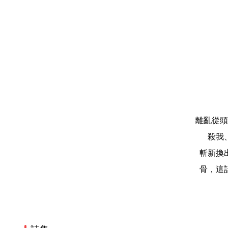
離亂從頭
殺我
斬新換
骨，這