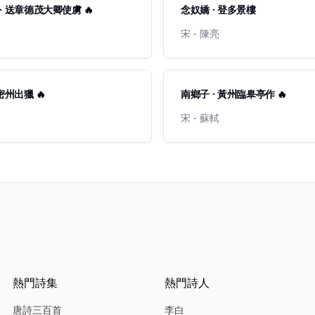
· 送章德茂大卿使虜 🔥
念奴嬌 · 登多景樓
宋 - 陳亮
密州出獵 🔥
南鄉子 · 黃州臨皋亭作 🔥
宋 - 蘇軾
熱門詩集
熱門詩人
唐詩三百首
李白