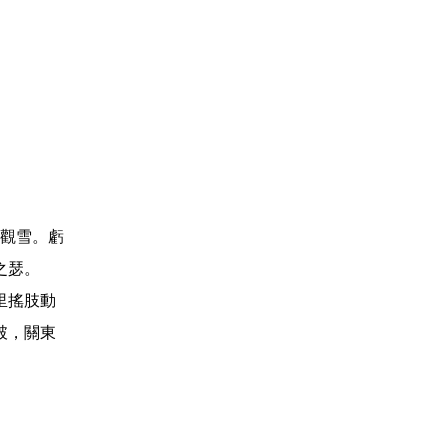
觀雪。虧
之瑟。
里搖肢動
破，關東