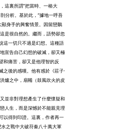
，這裏所謂“把當時、一樁大
解剖分析。基於此，“據地一呼吾
大顯身手的興奮情景。因留戀鵝
這是很自然的。繼而，語勢卻忽
明說這一切只不過是幻想。這種語
地宣告自己幻想的破滅，卻又極
失望和痛苦，卻又是他理智的反
滅之後的感嘆。他有感於《莊子·
洪爐之中，扇鞴（鼓風吹火的皮
又並非對理想產生了什麼懷疑和
戀人生，而是深憾於不能親見理
中可以得到印證。這裏，作者再一
淝水之戰中大破苻秦八十萬大軍