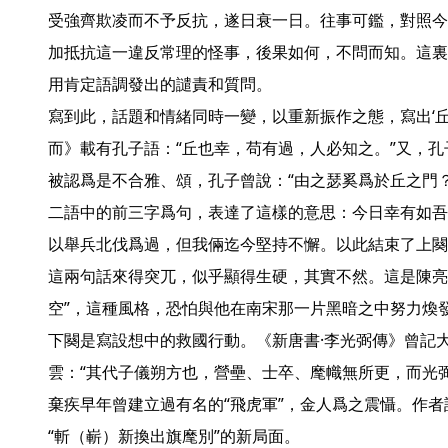
受強齊欺凌而不予反抗，遂日衰一日。往事可鑑，對照今
加抵抗這一違反常理的怪事，後果如何，不問而知。這裏
用肯定語調發出的譴責和質問。

寫到此，話題和情緒同時一變，以重新振作之態，寫出‘丘
而》載有孔子語：“丘也幸，苟有過，人必知之。”又，
被認爲是不合雅、頌，孔子曾說：“由之瑟奚爲於丘之門？
二語中的前三字爲句，表達了這樣的意思：今日幸有如吾
以舉兵北伐爲過，但我倆迄今堅持不懈。以此結束了上闋
這兩句話來得突兀，似乎顯得生硬，其實不然。這是陳亮
空”，這種風格，恐怕與他在南宋那一片黑暗之中努力煥發
下闋是寫設想中的救國行動。《新唐書·李光弼傳》曾記
雲：“其代子儀朔方也，營壘、士卒、麾幟無所更，而光
棄疾早年曾建立過有名的“飛虎軍”，金人爲之震懾。作
“斬（嶄）新換出旗麾別”的新局面。
