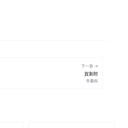
下一首 →
賀新郎
辛棄疾