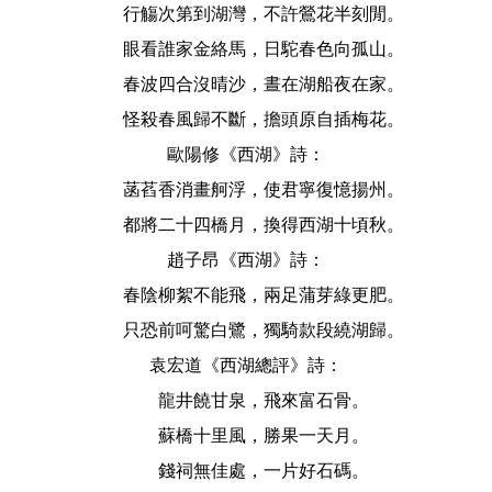
行觴次第到湖灣，不許鶯花半刻閒。
眼看誰家金絡馬，日駝春色向孤山。
春波四合沒晴沙，晝在湖船夜在家。
怪殺春風歸不斷，擔頭原自插梅花。
歐陽修《西湖》詩：
菡萏香消畫舸浮，使君寧復憶揚州。
都將二十四橋月，換得西湖十頃秋。
趙子昂《西湖》詩：
春陰柳絮不能飛，兩足蒲芽綠更肥。
只恐前呵驚白鷺，獨騎款段繞湖歸。
袁宏道《西湖總評》詩：
龍井饒甘泉，飛來富石骨。
蘇橋十里風，勝果一天月。
錢祠無佳處，一片好石碼。