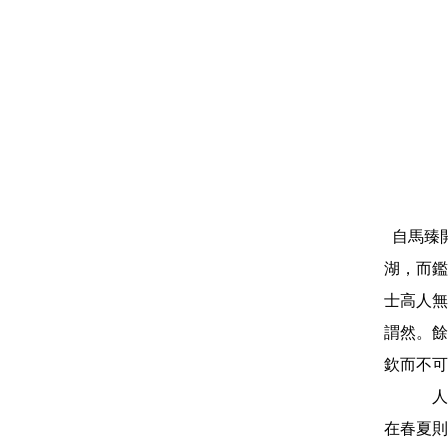
自馬臻
湖，而鑑
士高人無
謂然。餘
欽而不可
人
在春夏則