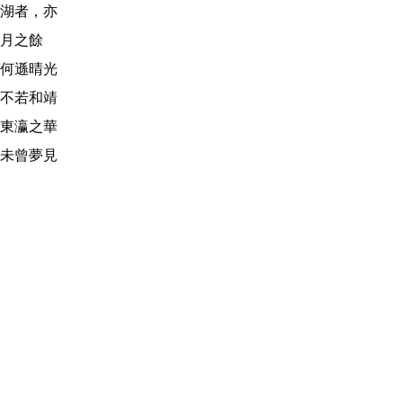
湖者，亦
月之餘
何遜晴光
不若和靖
東瀛之華
未曾夢見