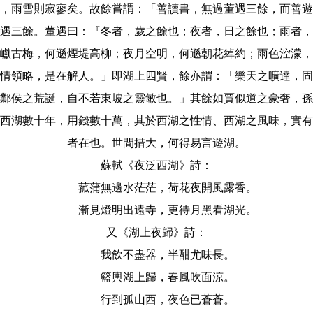
，雨雪則寂寥矣。故餘嘗謂：「善讀書，無過董遇三餘，而善遊
遇三餘。董遇曰：『冬者，歲之餘也；夜者，日之餘也；雨者，
巘古梅，何遜煙堤高柳；夜月空明，何遜朝花綽約；雨色涳濛，
情領略，是在解人。」即湖上四賢，餘亦謂：「樂天之曠達，固
鄴侯之荒誕，自不若東坡之靈敏也。」其餘如賈似道之豪奢，孫
西湖數十年，用錢數十萬，其於西湖之性情、西湖之風味，實有
者在​​也。世間措大，何得易言遊湖。
蘇軾《夜泛西湖》詩：
菰蒲無邊水茫茫，荷花夜開風露香。
漸見燈明出遠寺，更待月黑看湖光。
又《湖上夜歸》詩：
我飲不盡器，半酣尤味長。
籃輿湖上歸，春風吹面涼。
行到孤山西，夜色已蒼蒼。