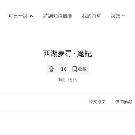
每日一詩 🔥
詩詞知識競賽
我的詩單
詩集
西湖夢尋 · 總記
收藏
[明]
張岱
詩文原文
佳句摘錄