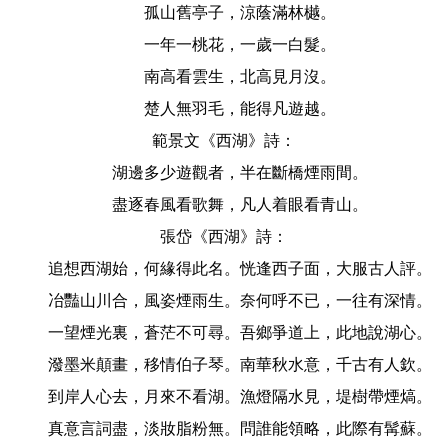
孤山舊亭子，涼蔭滿林樾。
一年一桃花，一歲一白髮。
南高看雲生，北高見月沒。
楚人無羽毛，能得凡遊越。
範景文《西湖》詩：
湖邊多少遊觀者，半在斷橋煙雨間。
盡逐春風看歌舞，凡人着眼看青山。
張岱《西湖》詩：
追想西湖始，何緣得此名。恍逢西子面，大服古人評。
冶豔山川合，風姿煙雨生。奈何呼不已，一往有深情。
一望煙光裏，蒼茫不可尋。吾鄉爭道上，此地說湖心。
潑墨米顛畫，移情伯子琴。南華秋水意，千古有人欽。
到岸人心去，月來不看湖。漁燈隔水見，堤樹帶煙熇。
真意言詞盡，淡妝脂粉無。問誰能領略，此際有髯蘇。