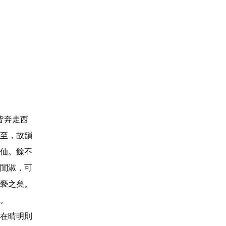
皆奔走西
至，故韻
仙。餘不
閨淑，可
褻之矣。
。
在晴明則