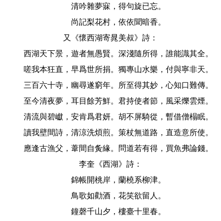
清吟雜夢寐，得句旋已忘。
尚記梨花村，依依聞暗香。
又《懷西湖寄晁美叔》詩：
西湖天下景，遊者無愚賢。深淺隨所得，誰能識其全。
嗟我本狂直，早爲世所捐。獨專山水樂，付與寧非天。
三百六十寺，幽尋遂窮年。所至得其妙，心知口難傳。
至今清夜夢，耳目餘芳鮮。君持使者節，風采爍雲煙。
清流與碧巘，安肯爲君妍。胡不屏騎從，暫借僧榻眠。
讀我壁間詩，清涼洗煩煎。策杖無道路，直造意所使。
應逢古漁父，葦間自夤緣。問道若有得，買魚弗論錢。
李奎《西湖》詩：
錦帳開桃岸，蘭橈系柳津。
鳥歌如勸酒，花笑欲留人。
鐘磬千山夕，樓臺十里春。