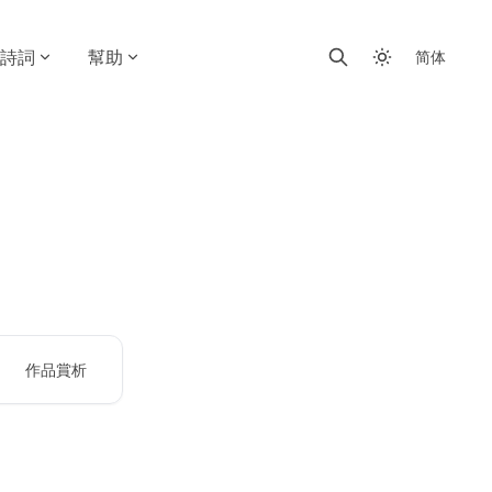
詩詞
幫助
简体
作品賞析