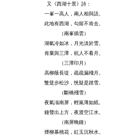
又《西湖十景》詩：
一峯一高人，兩人相與語。
此地有西湖，勾留不肯去。
（兩峯插雲）
湖氣冷如冰，月光淡於雪。
肯棄與三潭，杭人不看月。
（三潭印月）
高柳蔭長堤，疏疏漏殘月。
蹩躠步松沙，恍疑是踏雪。
（斷橋殘雪）
夜氣滃南屏，輕嵐薄如紙。
鐘聲出上方，夜渡空江水。
（南屏晚鐘）
煙柳幕桃花，紅玉沉秋水。