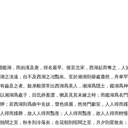
開鑑湖，而由漢及唐，得名最早。後至北宋，西湖起而奪之，人
湖之淡遠，自不及西湖之冶豔矣。至於湘湖則僻處蕭然，舟車罕
有齒及之者。餘弟毅孺常比西湖爲美人，湘湖爲隱士，鑑湖爲神
以湘湖爲處子，目氐婷羞澀，猶及見其未嫁之時；而鑑湖爲名門
狎；若西湖則爲曲中名妓，聲色俱麗，然倚門獻笑，人人得而媟
人得而媟褻，故人人得而豔羨；人人得而豔羨，故人人得而輕慢
熱鬧之至，秋冬則冷落矣；在花朝則喧鬨之至，月夕則星散矣；