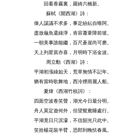
回看香霧裏，羅綺六橋新。
蘇軾《開西湖》詩：
偉人謀議不求多，事定紛紜自唯阿。
盡放龜魚還綠淨，肯容蕭葦障前坡。
一朝美事誰能繼，百尺蒼崖尚可磨。
天上列星當亦喜，月明時下浴金波。
周立勳《西湖》詩：
平湖初漲綠如天，荒草無情不記年。
猶有當時歌舞地，西泠煙雨麗人船。
夏煒《西湖竹枝詞》：
四面空波卷笑聲，湖光今日最分明。
舟人莫定遊何外，但望鴛鴦睡處行。
平湖竟日只溟濛，不信韶光只此中。
笑拾楊花裝半臂，恐郎到晚怯春風。