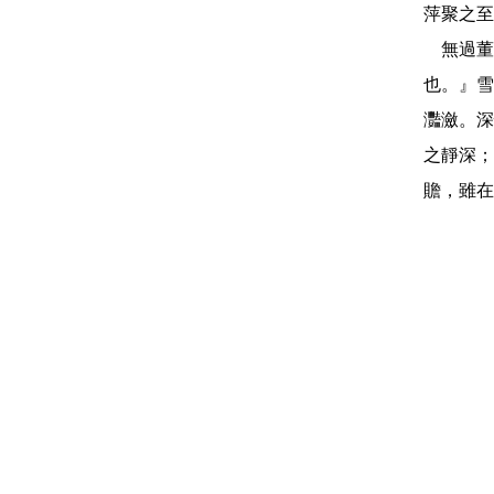
萍聚之至
無過董
也。』雪
灩瀲。深
之靜深；
贍，雖在