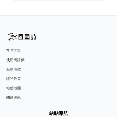
常見問題
使用者評價
服務條款
隱私政策
站點地圖
關於網站
站點導航