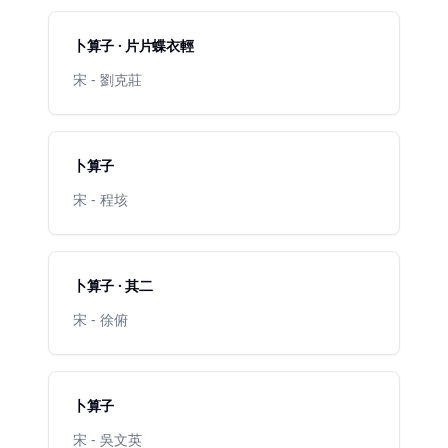
卜算子 · 片片蝶衣輕
宋 - 劉克莊
卜算子
宋 - 程垓
卜算子 · 其二
宋 - 徐俯
卜算子
宋 - 吳文英