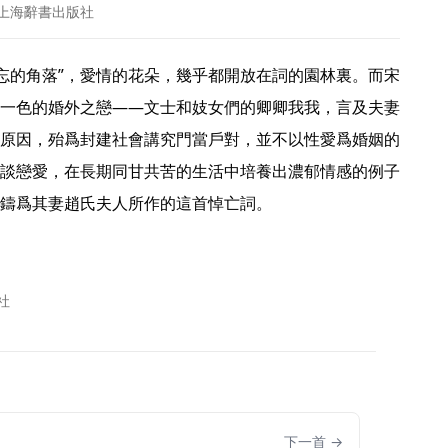
 上海辭書出版社
一色的婚外之戀——文士和妓女們的卿卿我我，言及夫妻
原因，殆爲封建社會講究門當戶對，並不以性愛爲婚姻的
談戀愛，在長期同甘共苦的生活中培養出濃郁情感的例子
鑄爲其妻趙氏夫人所作的這首悼亡詞。

社
下一首 →