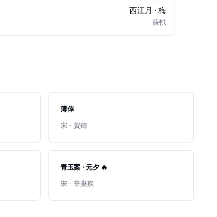
西江月 · 梅
蘇軾
薄倖
宋 - 賀鑄
青玉案 · 元夕 🔥
宋 - 辛棄疾