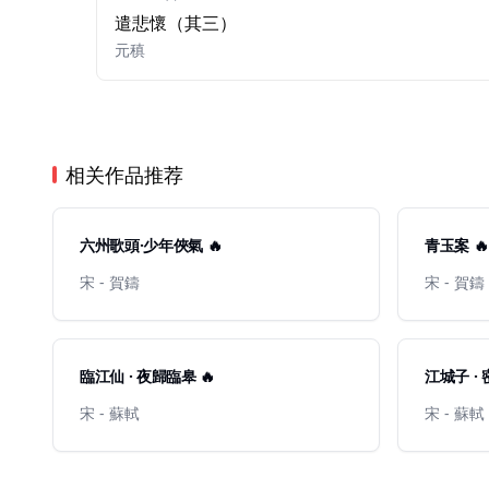
遣悲懷（其三）
元稹
相关作品推荐
六州歌頭·少年俠氣 🔥
青玉案 🔥
宋 - 賀鑄
宋 - 賀鑄
臨江仙 · 夜歸臨皋 🔥
江城子 · 
宋 - 蘇軾
宋 - 蘇軾