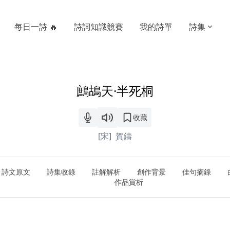
每日一詩 🔥
詩詞知識競賽
我的詩單
詩集
鷓鴣天·半死桐
收藏
[宋]
賀鑄
詩文原文
詩集收錄
註解解析
創作背景
佳句摘錄
作品賞析