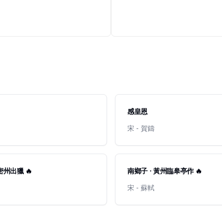
感皇恩
宋 - 賀鑄
密州出獵 🔥
南鄉子 · 黃州臨皋亭作 🔥
宋 - 蘇軾