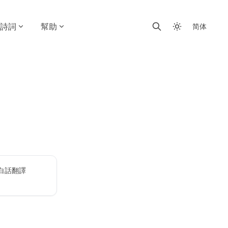
詩詞
幫助
简体
白話翻譯