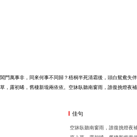
閶門萬事非，同來何事不同歸？梧桐半死清霜後，頭白鴛鴦失伴
草，露初晞，舊棲新壠兩依依。空牀臥聽南窗雨，誰復挑燈夜補
佳句
空牀臥聽南窗雨，誰復挑燈夜