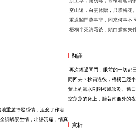
原上草，露初晞，舊棲新壠兩
空山遠，白雲休贈，只贈梅花。
重過閶門萬事非，同來何事不
梧桐半死清霜後，頭白鴛鴦失
翻譯
 再次經過閶門，眼前的一切都已今非昔比。當日我們一同前來，為什麼你卻沒有與我一
同回去？秋霜過後，梧桐已經半
葉上的露水剛剛被風吹乾。舊日
空蕩蕩的床上，聽著南窗外的夜
全詞觸景生情，出語沉痛，情真
賞析