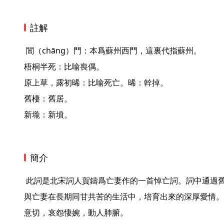
註解
 閶（chāng）門：本爲蘇州西門，這裏代指蘇州。

梧桐半死：比喻喪偶。

原上草，露初晞：比喻死亡。晞：幹掉。

舊棲：舊居。

新壠：新墳。 
簡介
 此詞是北宋詞人賀鑄爲亡妻作的一首悼亡詞。詞中通過舊地重遊抒發感情，追念了作者
與亡妻在長期同甘共苦的生活中，培育出來的深厚愛情。
意切，哀怨悽婉，動人肺腑。 