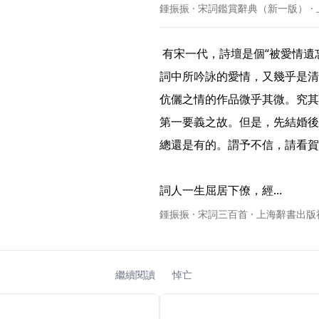
鍾振振 · 宋詞鑑賞辭典（新一版） ·
 有宋一代，詩壇是個“被愛情遺忘的角落”，愛情的花朵，幾乎都開放在詞的園林裏。而宋
詞中所吟詠的愛情，又幾乎是清
伉儷之情的作品微乎其微。究其
第一要義之故。但是，先結婚後
總還是有的。謂予不信，請看賀
詞人一生屈居下僚，經... 
鍾振振 · 宋詞三百首 · 上海辭書出版
繼續閱讀
悼亡