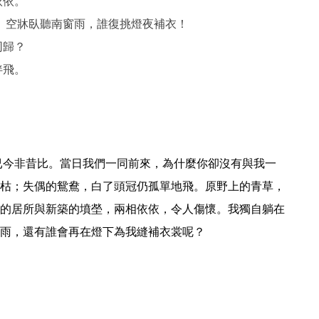
依依。
 空牀臥聽南窗雨，誰復挑燈夜補衣！
同歸？
伴飛。
枯；失偶的鴛鴦，白了頭冠仍孤單地飛。原野上的青草，
的居所與新築的墳塋，兩相依依，令人傷懷。我獨自躺在
雨，還有誰會再在燈下為我縫補衣裳呢？ 