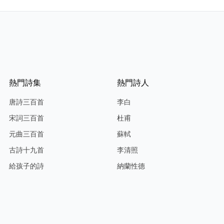
熱門詩集
熱門詩人
唐詩三百首
李白
宋詞三百首
杜甫
元曲三百首
蘇軾
古詩十九首
李清照
給孩子的詩
納蘭性德