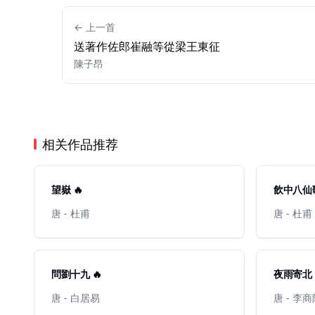
← 上一首
送著作佐郎崔融等從梁王東征
陳子昂
相关作品推荐
望嶽 🔥
飲中八仙歌
唐 - 杜甫
唐 - 杜甫
問劉十九 🔥
夜雨寄北
唐 - 白居易
唐 - 李