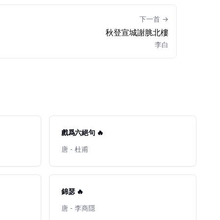
下一首 →
秋登宣城謝脁北樓
李白
戲爲六絕句 🔥
唐 - 杜甫
錦瑟 🔥
唐 - 李商隱