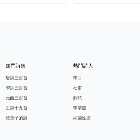
熱門詩集
熱門詩人
唐詩三百首
李白
宋詞三百首
杜甫
元曲三百首
蘇軾
古詩十九首
李清照
給孩子的詩
納蘭性德