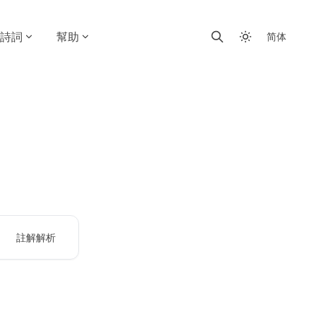
詩詞
幫助
简体
註解解析