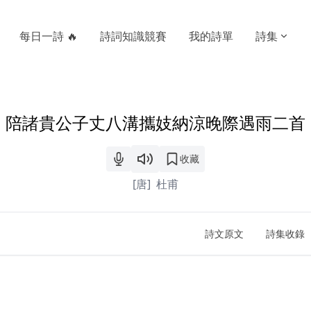
每日一詩 🔥
詩詞知識競賽
我的詩單
詩集
陪諸貴公子丈八溝攜妓納涼晚際遇雨二首
收藏
[唐]
杜甫
詩文原文
詩集收錄