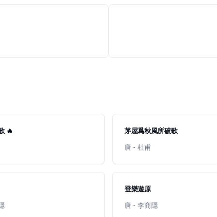
 🔥
茅屋爲秋風所破歌
唐 - 杜甫
登樂遊原
商隱
唐 - 李商隱