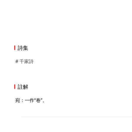
詩集
# 千家詩
註解
 宛：一作“卷”。 