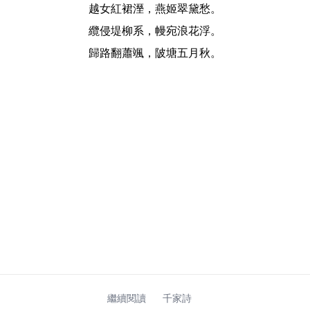
越女紅裙溼，燕姬翠黛愁。
纜侵堤柳系，幔宛浪花浮。
歸路翻蕭颯，陂塘五月秋。
繼續閱讀
千家詩