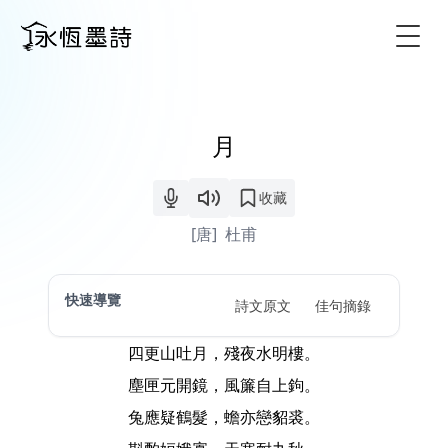
Togg
月
收藏
[唐]
杜甫
快速導覽
詩文原文
佳句摘錄
四更山吐月，殘夜水明樓。
塵匣元開鏡，風簾自上鉤。
兔應疑鶴髮，蟾亦戀貂裘。