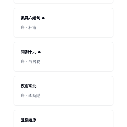
戲爲六絕句 🔥
唐 - 杜甫
問劉十九 🔥
唐 - 白居易
夜雨寄北
唐 - 李商隱
登樂遊原