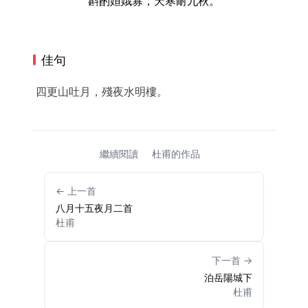
斟酌姮娥寡，天寒耐九秋。
佳句
四更山吐月，殘夜水明樓。
繼續閱讀
杜甫的作品
← 上一首
八月十五夜月二首
杜甫
下一首 →
泊岳陽城下
杜甫