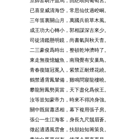
京師皆騎汗血馬，回紇喂肉葡萄宮。
已喜皇威清海岱，常思仙仗過崆峒。
三年笛裏關山月，萬國兵前草木風。
成王功大心轉小，郭相謀深古來少。
司徒清鑑懸明鏡，尚書氣與秋天杳。
二三豪俊爲時出，整頓乾坤濟時了。
東走無復憶鱸魚，南飛覺有安巢鳥。
青春復隨冠冕入，紫禁正耐煙花繞。
鶴禁通霄鳳輦備，雞鳴問寢龍樓曉。
攀龍附鳳勢莫當，天下盡化爲侯王。
汝等豈知蒙帝力，時來不得誇身強。
關中既留蕭丞相，幕下複用張子房。
張公一生江海客，身長九尺鬚眉蒼。
徵起適遇風雲會，扶顛始知籌策良。