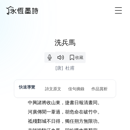
Togg
洗兵馬
收藏
[唐]
杜甫
快速導覽
詩文原文
佳句摘錄
作品賞析
中興諸將收山東，捷書日報清晝同。
河廣傳聞一葦過，胡危命在破竹中。
祗殘鄴城不日得，獨任朔方無限功。