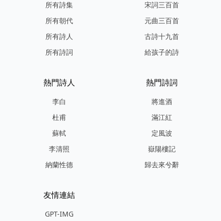
所有詩集
宋詞三百首
所有朝代
元曲三百首
所有詩人
古詩十九首
所有詩詞
給孩子的詩
熱門詩人
熱門詩詞
李白
將進酒
杜甫
滿江紅
蘇軾
定風波
李清照
嶽陽樓記
納蘭性德
歸去來兮辭
友情連結
GPT-IMG