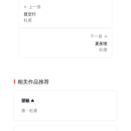
← 上一首
貧交行
杜甫
下一首 →
夏夜嘆
杜甫
相关作品推荐
望嶽 🔥
唐 - 杜甫