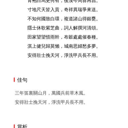
青袍白馬更何有，後漢今周喜再昌。
寸地尺天皆入貢，奇祥異瑞爭來送。
不知何國致白環，複道諸山得銀甕。
隱士休歌紫芝曲，詞人解撰河清頌。
田家望望惜雨幹，布穀處處催春種。
淇上健兒歸莫懶，城南思婦愁多夢。
安得壯士挽天河，淨洗甲兵長不用。
佳句
三年笛裏關山月，萬國兵前草木風。
安得壯士挽天河，淨洗甲兵長不用。
賞析