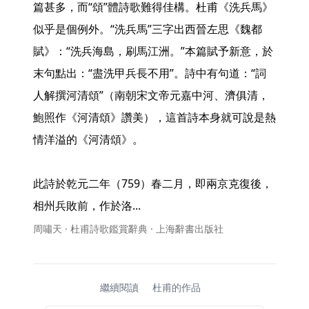
篇甚多，而“頌”體詩歌難得佳構。杜甫《洗兵馬》
似乎是個例外。“洗兵馬”三字出西晉左思《魏都
賦》：“洗兵海島，刷馬江洲。”本篇賦予新意，於
末句點出：“盡洗甲兵長不用”。詩中有句道：“詞
人解撰河清頌”（南朝宋文帝元嘉中河、濟俱清，
鮑照作《河清頌》讚美），這首詩本身就可說是熱
情洋溢的《河清頌》。

此詩於乾元二年（759）春二月，即兩京克復後，
相州兵敗前，作於洛... 
周嘯天 · 杜甫詩歌鑑賞辭典 · 上海辭書出版社
繼續閱讀
杜甫的作品