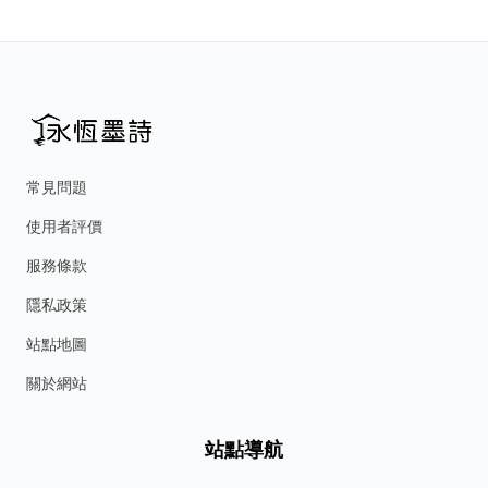
常見問題
使用者評價
服務條款
隱私政策
站點地圖
關於網站
站點導航