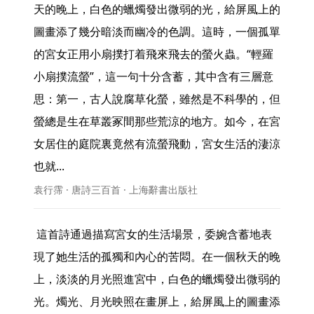
天的晚上，白色的蠟燭發出微弱的光，給屏風上的
圖畫添了幾分暗淡而幽冷的色調。這時，一個孤單
的宮女正用小扇撲打着飛來飛去的螢火蟲。“輕羅
小扇撲流螢”，這一句十分含蓄，其中含有三層意
思：第一，古人說腐草化螢，雖然是不科學的，但
螢總是生在草叢冢間那些荒涼的地方。如今，在宮
女居住的庭院裏竟然有流螢飛動，宮女生活的淒涼
也就... 
袁行霈 · 唐詩三百首 · 上海辭書出版社
 這首詩通過描寫宮女的生活場景，委婉含蓄地表
現了她生活的孤獨和內心的苦悶。在一個秋天的晚
上，淡淡的月光照進宮中，白色的蠟燭發出微弱的
光。燭光、月光映照在畫屏上，給屏風上的圖畫添