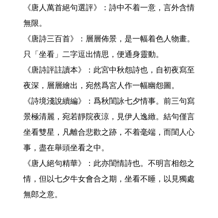
《唐人萬首絕句選評》：詩中不着一意，言外含情
無限。

《唐詩三百首》：層層佈景，是一幅着色人物畫。
只「坐看」二字逗出情思，便通身靈動。

《唐詩評註讀本》：此宮中秋怨詩也，自初夜寫至
夜深，層層繪出，宛然爲宮人作一幅幽怨圖。

《詩境淺說續編》：爲秋閨詠七夕情事。前三句寫
景極清麗，宛若靜院夜涼，見伊人逸緻。結句僅言
坐看雙星，凡離合悲歡之跡，不着毫端，而閨人心
事，盡在舉頭坐看之中。

《唐人絕句精華》：此亦閨情詩也。不明言相怨之
情，但以七夕牛女會合之期，坐看不睡，以見獨處
無郎之意。 