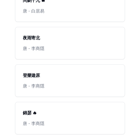
問劉十九 🔥
唐 - 白居易
夜雨寄北
唐 - 李商隱
登樂遊原
唐 - 李商隱
錦瑟 🔥
唐 - 李商隱