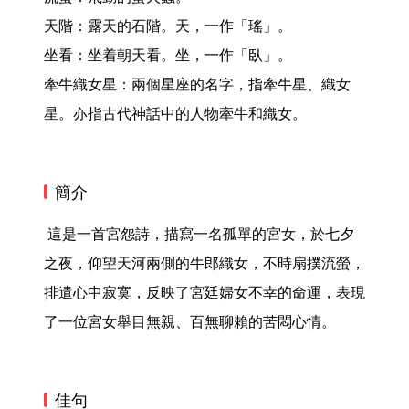
天階：露天的石階。天，一作「瑤」。

坐看：坐着朝天看。坐，一作「臥」。

牽牛織女星：兩個星座的名字，指牽牛星、織女
星。亦指古代神話中的人物牽牛和織女。 
簡介
 這是一首宮怨詩，描寫一名孤單的宮女，於七夕
之夜，仰望天河兩側的牛郎織女，不時扇撲流螢，
排遣心中寂寞，反映了宮廷婦女不幸的命運，表現
了一位宮女舉目無親、百無聊賴的苦悶心情。 
佳句