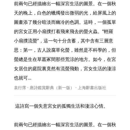
前兩句已經描繪出一幅深宮生活的圖景。在一個秋
天的晚上，白色的蠟燭發出微弱的光，給屏風上的
圖畫添了幾分暗淡而幽冷的色調。這時，一個孤單
的宮女正用小扇撲打着飛來飛去的螢火蟲。“輕羅
小扇撲流螢”，這一句十分含蓄，其中含有三層意
思：第一，古人說腐草化螢，雖然是不科學的，但
螢總是生在草叢冢間那些荒涼的地方。如今，在宮
女居住的庭院裏竟然有流螢飛動，宮女生活的淒涼
也就可... 
袁行霈 · 唐詩鑑賞辭典（新一版） · 上海辭書出版社
 這詩寫一個失意宮女的孤獨生活和淒涼心情。

前兩句已經描繪出一幅深宮生活的圖景。在一個秋