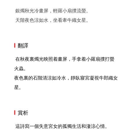
銀燭秋光冷畫屏，輕羅小扇撲流螢。
天階夜色涼如水，坐看牽牛織女星。
翻譯
 在秋夜裏燭光映照着畫屏，手拿着小羅扇撲打螢
火蟲。

夜色裏的石階清涼如冷水，靜臥寢宮凝視牛郎織女
星。 
賞析
 這詩寫一個失意宮女的孤獨生活和淒涼心情。
