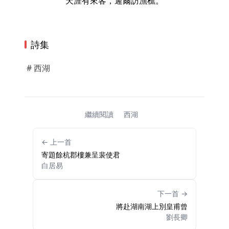
天涯有來客，遲爾訪漁樵。
詩集
# 西湖
繼續閱讀
西湖
← 上一首
寄題餘杭郡樓兼呈裴使君
白居易
下一首 →
將赴湖南湖上別皇甫曾
劉長卿