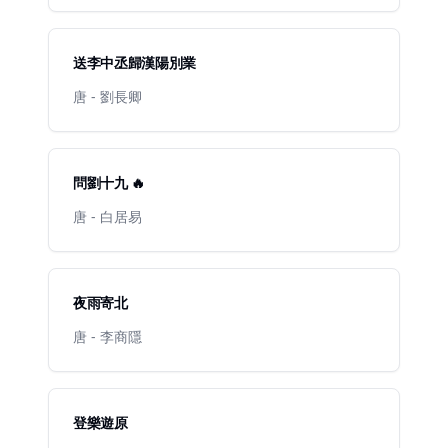
送李中丞歸漢陽別業
唐 - 劉長卿
問劉十九 🔥
唐 - 白居易
夜雨寄北
唐 - 李商隱
登樂遊原