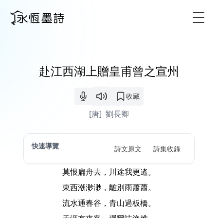
Togg
赴江西湖上贈皇甫曾之宣州
收藏
[唐]
劉長卿
快速導覽
詩文原文
詩集收錄
莫恨扁舟去，川途我更遙。
東西潮渺渺，離別雨蕭蕭。
流水通春谷，青山過板橋。