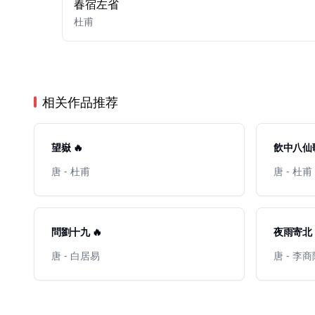
春宿左省
杜甫
相关作品推荐
望嶽 🔥
飲中八仙歌
唐 - 杜甫
唐 - 杜甫
問劉十九 🔥
夜雨寄北
唐 - 白居易
唐 - 李