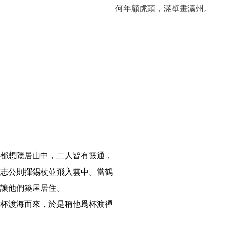
何年顧虎頭，滿壁畫瀛州。
都想隱居山中，二人皆有靈通，
志公則揮錫杖並飛入雲中。當鶴
讓他們築屋居住。

杯渡海而來，於是稱他爲杯渡禪