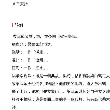
# 千家詩
註解
 玄武禪師屋：故址在今四川省三臺縣。

顧虎頭：晉畫家顧愷之。

滿壁：一作「滿座」。

瀛州：一作「滄州」。

江海：一作「江水」。

錫飛常近鶴：這是一個典故。梁時，僧侶寶誌與白鶴道人
故梁武帝令他們各用物記下他們要的地方。道人放出鶴，
飛至山時，錫杖已先立於山上。梁武帝以其各自停立之地
杯渡不驚鷗：這是畫面上畫的另一個典故。昔有髙僧乘木
師。
