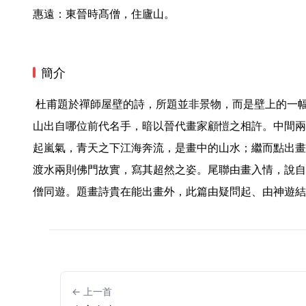
惠遠：東晉時髙僧，住廬山。 
簡介
 杜甫題於禪師屋壁的詩，所題並非景物，而是壁上的一幅畫。首聯設問，猜想這滿壁仙
山出自哪位前代名手，暗以晉代畫家顧愷之相許。中間兩
起嵐氣，青天之下江海奔流，是畫中的山水；繼而點出畫
渡水兩則佛門故實，寫其超然之姿。尾聯由畫入情，說自
僧同遊。題畫詩貴在能出畫外，此篇由疑問起、由神遊結
← 上一首