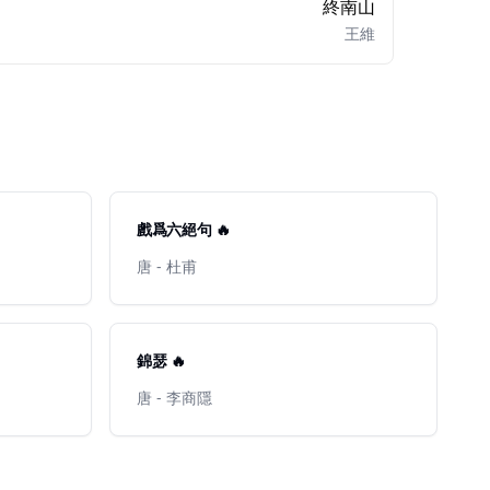
終南山
王維
戲爲六絕句 🔥
唐 - 杜甫
錦瑟 🔥
唐 - 李商隱