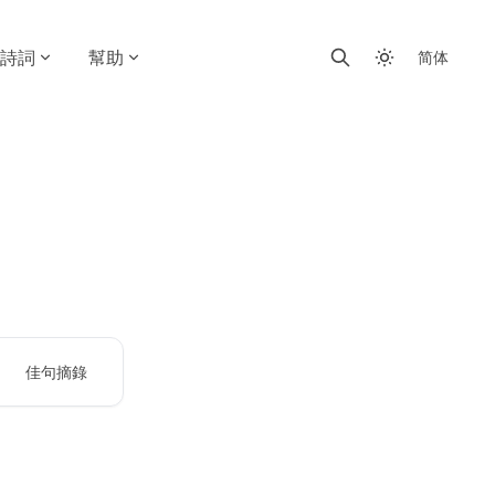
詩詞
幫助
简体
佳句摘錄