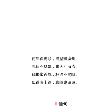
何年顧虎頭，滿壁畫瀛州。
赤日石林氣，青天江海流。
錫飛常近鶴，杯渡不驚鷗。
似得廬山路，真隨惠遠遊。
佳句