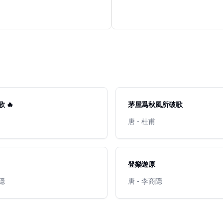
 🔥
茅屋爲秋風所破歌
唐 - 杜甫
登樂遊原
商隱
唐 - 李商隱