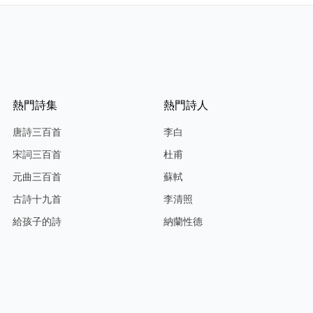
熱門詩集
熱門詩人
唐詩三百首
李白
宋詞三百首
杜甫
元曲三百首
蘇軾
古詩十九首
李清照
給孩子的詩
納蘭性德