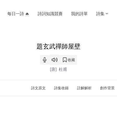
每日一詩 🔥
詩詞知識競賽
我的詩單
詩集
題玄武禪師屋壁
收藏
[唐]
杜甫
詩文原文
詩集收錄
註解解析
創作背景