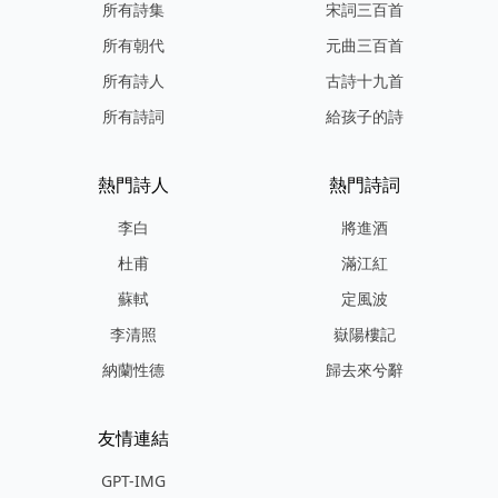
所有詩集
宋詞三百首
所有朝代
元曲三百首
所有詩人
古詩十九首
所有詩詞
給孩子的詩
熱門詩人
熱門詩詞
李白
將進酒
杜甫
滿江紅
蘇軾
定風波
李清照
嶽陽樓記
納蘭性德
歸去來兮辭
友情連結
GPT-IMG