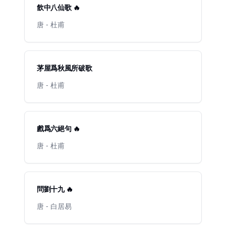
飲中八仙歌 🔥
唐 - 杜甫
茅屋爲秋風所破歌
唐 - 杜甫
戲爲六絕句 🔥
唐 - 杜甫
問劉十九 🔥
唐 - 白居易