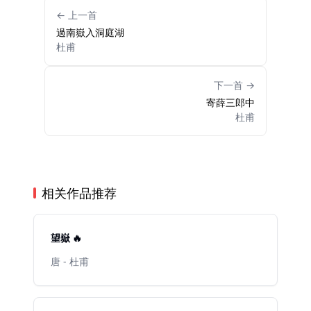
← 上一首
過南嶽入洞庭湖
杜甫
下一首 →
寄薛三郎中
杜甫
相关作品推荐
望嶽 🔥
唐 - 杜甫