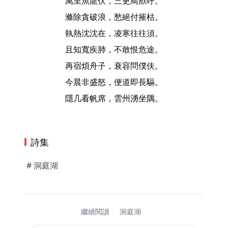
萬里魚龍伏，三更鳥獸呼。
滌除貪破浪，愁絕付摧枯。
執熱沈沈在，凌寒往往須。
且知寬疾肺，不敢恨危途。
再宿煩舟子，衰容問僕伕。
今晨非盛怒，便道即長驅。
隱几看帆席，雲州湧坐隅。
詩集
# 洞庭湖
繼續閱讀
洞庭湖