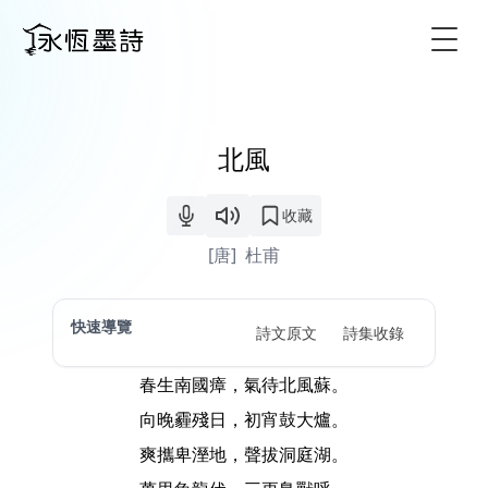
Togg
北風
收藏
[唐]
杜甫
快速導覽
詩文原文
詩集收錄
春生南國瘴，氣待北風蘇。
向晚霾殘日，初宵鼓大爐。
爽攜卑溼地，聲拔洞庭湖。