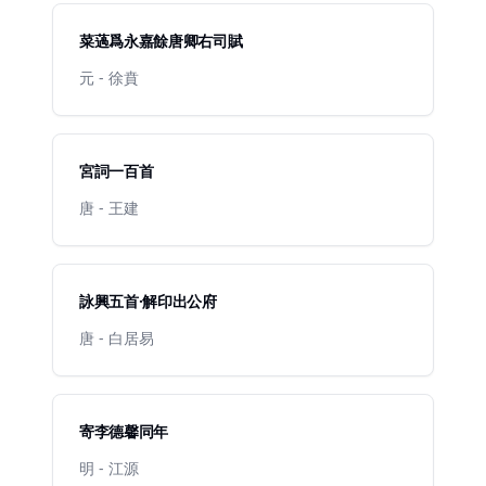
菜薖爲永嘉餘唐卿右司賦
元 - 徐賁
宮詞一百首
唐 - 王建
詠興五首·解印出公府
唐 - 白居易
寄李德馨同年
明 - 江源