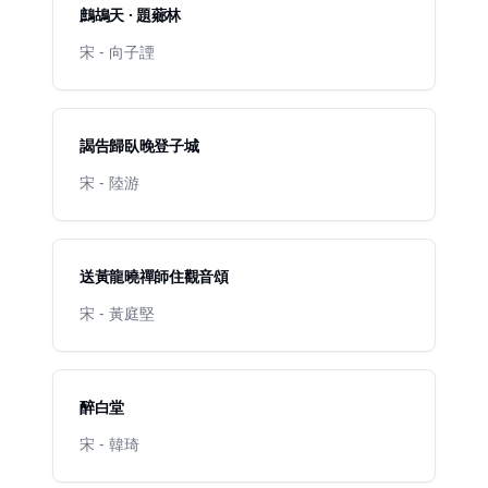
鷓鴣天 · 題薌林
宋 - 向子諲
謁告歸臥晚登子城
宋 - 陸游
送黃龍曉禪師住觀音頌
宋 - 黃庭堅
醉白堂
宋 - 韓琦