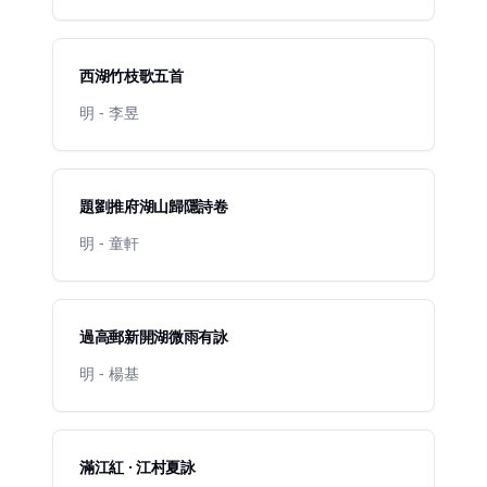
西湖竹枝歌五首
明 - 李昱
題劉推府湖山歸隱詩卷
明 - 童軒
過高郵新開湖微雨有詠
明 - 楊基
滿江紅 · 江村夏詠