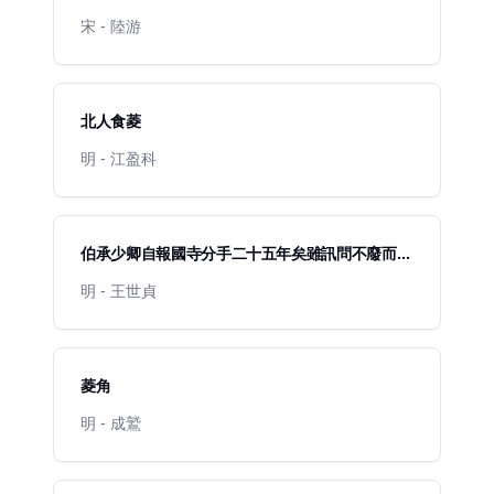
宋 - 陸游
北人食菱
明 - 江盈科
伯承少卿自報國寺分手二十五年矣雖訊問不廢而笑
談永隔今歲初夏復有一詩見遺聊爾奉答
明 - 王世貞
菱角
明 - 成鷲