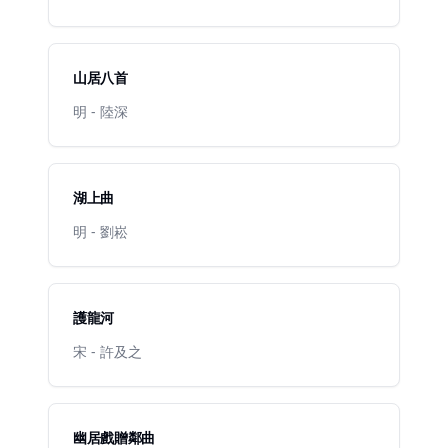
山居八首
明 - 陸深
湖上曲
明 - 劉崧
護龍河
宋 - 許及之
幽居戲贈鄰曲