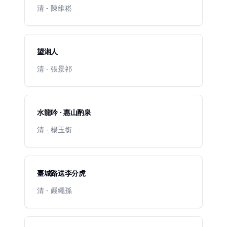
清 - 陳維崧
望湘人
清 - 張景祁
水龍吟 · 惠山酌泉
清 - 楊玉銜
臺城路送李分虎
清 - 嚴繩孫