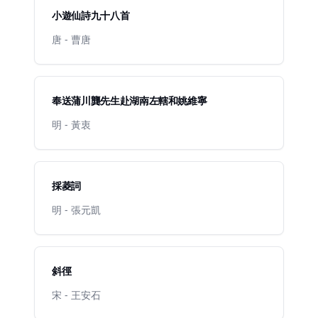
小遊仙詩九十八首
唐 - 曹唐
奉送蒲川龔先生赴湖南左轄和姚維寧
明 - 黃衷
採菱詞
明 - 張元凱
斜徑
宋 - 王安石