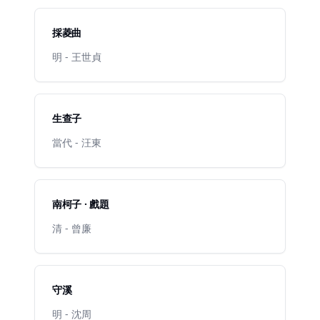
採菱曲
明 - 王世貞
生查子
當代 - 汪東
南柯子 · 戲題
清 - 曾廉
守溪
明 - 沈周