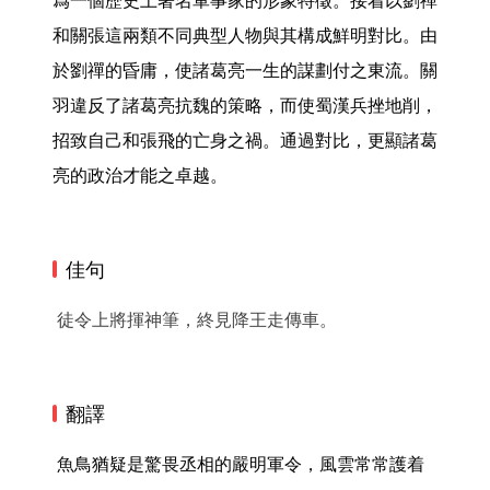
爲一個歷史上著名軍事家的形象特徵。接着以劉禪
和關張這兩類不同典型人物與其構成鮮明對比。由
於劉禪的昏庸，使諸葛亮一生的謀劃付之東流。關
羽違反了諸葛亮抗魏的策略，而使蜀漢兵挫地削，
招致自己和張飛的亡身之禍。通過對比，更顯諸葛
亮的政治才能之卓越。 
佳句
徒令上將揮神筆，終見降王走傳車。
翻譯
 魚鳥猶疑是驚畏丞相的嚴明軍令，風雲常常護着