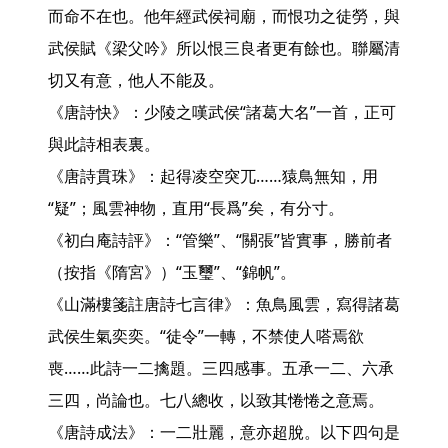
而命不在也。他年經武侯祠廟，而恨功之徒勞，與
武侯賦《梁父吟》所以恨三良者更有餘也。聯屬清
切又有意，他人不能及。

《唐詩快》：少陵之嘆武侯“諸葛大名”一首，正可
與此詩相表裏。

《唐詩貫珠》：起得凌空突兀……猿鳥無知，用
“疑”；風雲神物，直用“長爲”矣，有分寸。

《初白庵詩評》：“管樂”、“關張”皆實事，勝前者
（按指《隋宮》）“玉璽”、“錦帆”。

《山滿樓箋註唐詩七言律》：魚鳥風雲，寫得諸葛
武侯生氣奕奕。“徒令”一轉，不禁使人嗒焉欲
喪……此詩一二擒題。三四感事。五承一二、六承
三四，尚論也。七八總收，以致其惓惓之意焉。

《唐詩成法》：一二壯麗，意亦超脫。以下四句是