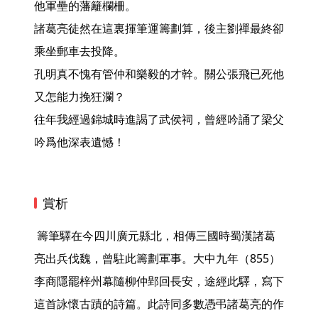
他軍壘的藩籬欄柵。

諸葛亮徒然在這裏揮筆運籌劃算，後主劉禪最終卻
乘坐郵車去投降。

孔明真不愧有管仲和樂毅的才幹。關公張飛已死他
又怎能力挽狂瀾？

往年我經過錦城時進謁了武侯祠，曾經吟誦了梁父
吟爲他深表遺憾！ 
賞析
 籌筆驛在今四川廣元縣北，相傳三國時蜀漢諸葛
亮出兵伐魏，曾駐此籌劃軍事。大中九年（855）
李商隱罷梓州幕隨柳仲郢回長安，途經此驛，寫下
這首詠懷古蹟的詩篇。此詩同多數憑弔諸葛亮的作