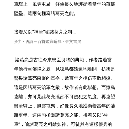
筆驛上，風雲屯聚，好像長久地護衛着當年的藩籬
壁壘。這兩句極寫諸葛亮之能。

接着又以“神筆”喻諸葛亮之料... 
張力 · 唐詩三百首鑑賞辭典 · 崇文書局
 諸葛亮是古往今來忠臣良將的典範，作者路過當
年他行軍佈陣之處，見猿鳥都遠遠地離開，彷彿是
驚畏諸葛亮森嚴的軍令，數百年之後仍不敢相擾。
這是因諸葛亮治軍之嚴，故作者有此聯想。而猿鳥
遠離，亦可見諸葛亮凜然不可侵犯之氣度。再遠望
籌筆驛上，風雲屯聚，好像長久地護衛着當年的藩
籬壁壘。這兩句極寫諸葛亮之能。接着又以“神
筆”，喻諸葛亮之料敵如神。可徒然有這樣優秀的