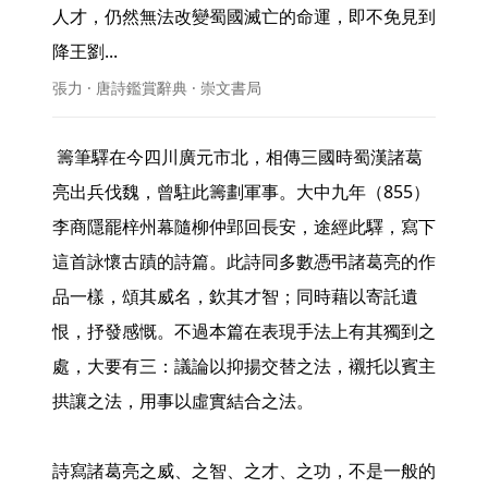
人才，仍然無法改變蜀國滅亡的命運，即不免見到
降王劉... 
張力 · 唐詩鑑賞辭典 · 崇文書局
 籌筆驛在今四川廣元市北，相傳三國時蜀漢諸葛
亮出兵伐魏，曾駐此籌劃軍事。大中九年（855）
李商隱罷梓州幕隨柳仲郢回長安，途經此驛，寫下
這首詠懷古蹟的詩篇。此詩同多數憑弔諸葛亮的作
品一樣，頌其威名，欽其才智；同時藉以寄託遺
恨，抒發感慨。不過本篇在表現手法上有其獨到之
處，大要有三：議論以抑揚交替之法，襯托以賓主
拱讓之法，用事以虛實結合之法。

詩寫諸葛亮之威、之智、之才、之功，不是一般的