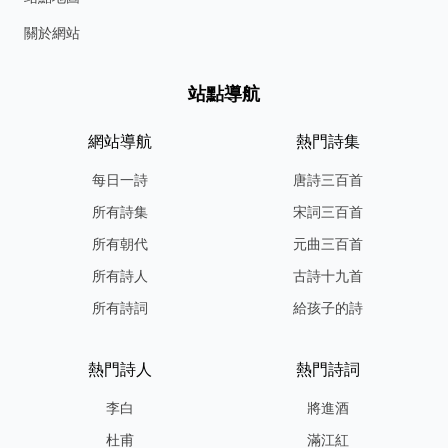
關於網站
站點導航
網站導航
熱門詩集
每日一詩
唐詩三百首
所有詩集
宋詞三百首
所有朝代
元曲三百首
所有詩人
古詩十九首
所有詩詞
給孩子的詩
熱門詩人
熱門詩詞
李白
將進酒
杜甫
滿江紅