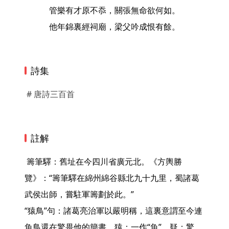
管樂有才原不忝，關張無命欲何如。
他年錦裏經祠廟，梁父吟成恨有餘。
詩集
# 唐詩三百首
註解
 籌筆驛：舊址在今四川省廣元北。《方輿勝
覽》：“籌筆驛在綿州綿谷縣北九十九里，蜀諸葛
武侯出師，嘗駐軍籌劃於此。”

“猿鳥”句：諸葛亮治軍以嚴明稱，這裏意謂至今連
魚鳥還在驚畏他的簡書。猿：一作“魚”。疑：驚。