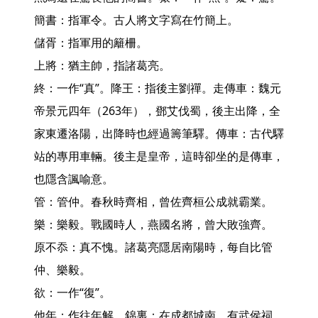
簡書：指軍令。古人將文字寫在竹簡上。

儲胥：指軍用的籬柵。

上將：猶主帥，指諸葛亮。

終：一作“真”。降王：指後主劉禪。走傳車：魏元
帝景元四年（263年），鄧艾伐蜀，後主出降，全
家東遷洛陽，出降時也經過籌筆驛。傳車：古代驛
站的專用車輛。後主是皇帝，這時卻坐的是傳車，
也隱含諷喻意。

管：管仲。春秋時齊相，曾佐齊桓公成就霸業。
樂：樂毅。戰國時人，燕國名將，曾大敗強齊。

原不忝：真不愧。諸葛亮隱居南陽時，每自比管
仲、樂毅。

欲：一作“復”。

他年：作往年解。錦裏：在成都城南，有武侯祠。
