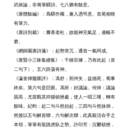
武侯論，非籌筆驛詩。七八猶有餘意。

《唐體餘編》：爲驛作襯，兼入憑弔意。首尾相映
有筆力。

《唐詩別裁》：瓣香老杜，故能神完氣足，邊幅不
窘。

《網師園唐詩箋》：起勢突兀，通首一氣呵成。

《唐賢小三昧集續集》：千錘百煉，乃有此起（首
二句下）。五六跌蕩有神。

《瀛奎律髓匯評》：馮舒：荊州失，益德死，蜀事
終矣。第六句是巨眼。馮班：好議論。何焯：議論
固高，尤當觀其抑揚頓挫處，使人一唱三嘆，轉有
餘味。紀昀：起二句斗然抬起，三四句斗然抹倒，
然後以五句解首聯，六句解次聯，此真殺活在手之
本領，筆筆有龍跳虎臥之勢。許印芳：沉鬱頓挫，