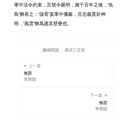
軍中法令約束，言號令嚴明，雖千百年之後，‘魚
鳥’猶畏之；‘儲胥’蓋軍中藩籬，言忠義貫於神
明，‘風雲’猶爲護其壁壘也。 
繼續閱讀
唐詩三百首
← 上一首
無題
李商隱
下一首 →
無題
李商隱