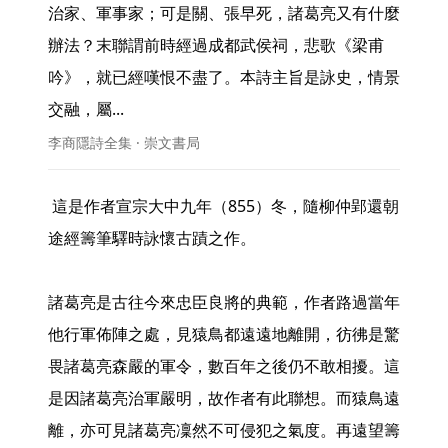
治家、軍事家；可是關、張早死，諸葛亮又有什麼
辦法？末聯謂前時經過成都武侯祠，悲歌《梁甫
吟》，就已經嘆恨不盡了。本詩主旨是詠史，情景
交融，屬... 
李商隱詩全集 · 崇文書局
 這是作者宣宗大中九年（855）冬，隨柳仲郢還朝
途經籌筆驛時詠懷古蹟之作。

諸葛亮是古往今來忠臣良將的典範，作者路過當年
他行軍佈陣之處，見猿鳥都遠遠地離開，彷彿是驚
畏諸葛亮森嚴的軍令，數百年之後仍不敢相擾。這
是因諸葛亮治軍嚴明，故作者有此聯想。而猿鳥遠
離，亦可見諸葛亮凜然不可侵犯之氣度。再遠望籌