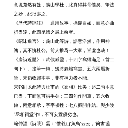
意境寬然有餘，義山學杜，此真得其骨髓矣。筆法
之妙，紀批盡之。

《歷代詩評註》：通用故事，操縱自如，而意亦曲
折盡達，此西昆體之最上乘者。

《昭昧詹言》：義山此等詩，語意浩然，作用神
魄，真不愧杜公。前人推爲一大家，豈虛也哉！

《唐詩近體》：武侯威靈，十四字寫得滿足（首二
句下）。接筆一轉，幾將氣焰寫盡。五六兩層折
筆，末仍收歸本事，非有神力者不能。

宋弼則以此詩與杜甫的《蜀相》比美：起二句本意
已盡，下面無可措手矣；三四句作開筆，五六收
轉，兩意相承，字字頓挫；七八振開作結。與少陵
“丞相祠堂”作，不可妄置優劣也。

範仲溫《詩眼》雲：“惟義山‘魚鳥’云云，‘簡書’蓋