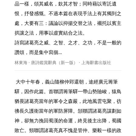
品一樣，頌其威名，欽其才智；同時藉以寄託遺
恨，抒發感慨。不過本篇在表現手法上有其獨到之
處，大要有三：議論以抑揚交替之法，襯托以賓主
拱讓之法，用事以虛實結合之法。

詩寫諸葛亮之威、之智、之才、之功，不是一般的
讚頌，而是集中寫個... 
林東海 · 唐詩鑑賞辭典（新一版） · 上海辭書出版社
 大中十年春，義山隨柳仲郢還朝，途經廣元籌筆
驛，因作此篇。首聯謂籌筆驛一帶山勢險峻，猿鳥
猶畏諸葛亮當年的軍令之森嚴，此地風雲屯聚，彷
彿長久護衛當年的軍防屏障。頷聯謂諸葛亮謀劃如
神，卻無力挽回蜀漢的命運，終見後主出降，蜀國
敗亡。頸聯謂諸葛亮真不愧是管仲、樂毅一樣的政