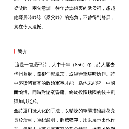
梁父吟：兩句意謂，往年曾謁錦裏的武侯祠，想起
他隱居時吟詠《梁父吟》的抱負，不曾得到舒展，
實在令人遺憾。 
簡介
 這是一首憑弔詩，大中十年（856）冬，詩人罷去
梓州幕府，隨柳仲郢還京，途經籌筆驛時所作。詩
中盛讚諸葛亮的政治軍事才能，爲他未能統一中國
而惋惜。同時對懦弱昏庸、終於投降魏國的後主劉
禪加以貶斥。

全詩運用擬人化的手法，以精煉的筆墨描繪諸葛亮
長於治軍，軍紀嚴明，餘威猶存，用以展示出他作