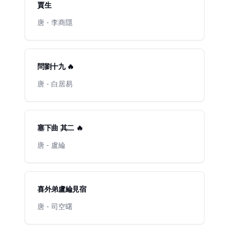
賈生
唐 - 李商隱
問劉十九 🔥
唐 - 白居易
塞下曲 其二 🔥
唐 - 盧綸
喜外弟盧綸見宿
唐 - 司空曙