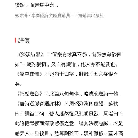
讚頌，而是集中寫... 
林東海 · 李商隱詩文鑑賞辭典 · 上海辭書出版社
評價
 《潛溪詩眼》：“管樂有才真不忝，關張無命欲何
如”，屬對親切，又自有議論，他人亦不能及也。

《瀛奎律髓》：起句十四字，壯哉！五六痛恨至
矣。

《批點唐音》：此篇八句勻停，略成晚唐詩一體。

《唐詩選脈會通評林》：周弼列爲四虛體。蘇軾
曰：誦首二句，使人凜然復見孔明風烈。周珽曰：
此追憶武侯而深致感傷之意。謂其法度忠誠，本足
感天人，垂後世，然籌劃雖工，漢祚難移，蓋才高