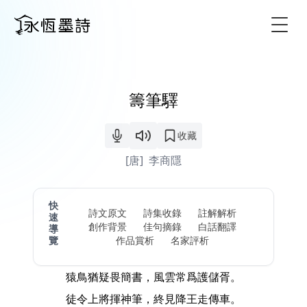
Togg
籌筆驛
收藏
[唐]
李商隱
快
詩文原文
詩集收錄
註解解析
速
創作背景
佳句摘錄
白話翻譯
導
覽
作品賞析
名家評析
猿鳥猶疑畏簡書，風雲常爲護儲胥。
徒令上將揮神筆，終見降王走傳車。