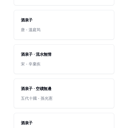
酒泉子
唐 - 溫庭筠
酒泉子 · 流水無情
宋 - 辛棄疾
酒泉子 · 空磧無邊
五代十國 - 孫光憲
酒泉子