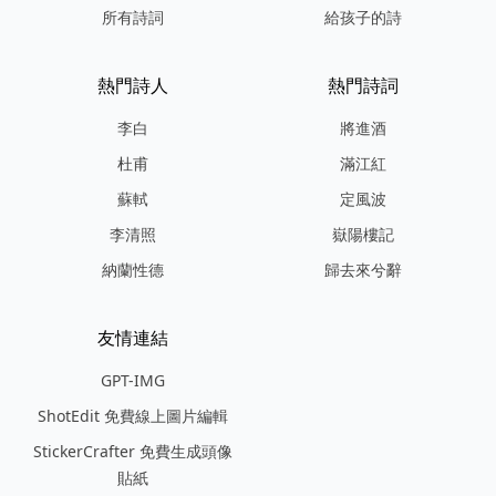
所有詩詞
給孩子的詩
熱門詩人
熱門詩詞
李白
將進酒
杜甫
滿江紅
蘇軾
定風波
李清照
嶽陽樓記
納蘭性德
歸去來兮辭
友情連結
GPT-IMG
ShotEdit 免費線上圖片編輯
StickerCrafter 免費生成頭像
貼紙