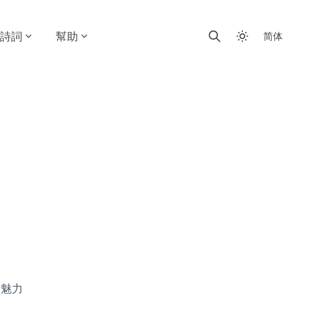
詩詞
幫助
简体
術魅力