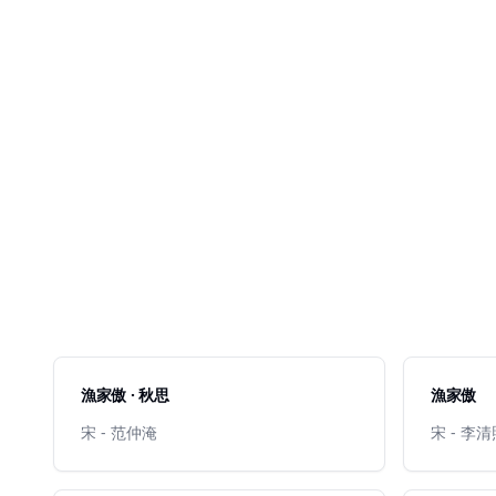
漁家傲 · 秋思
漁家傲
宋 - 范仲淹
宋 - 李