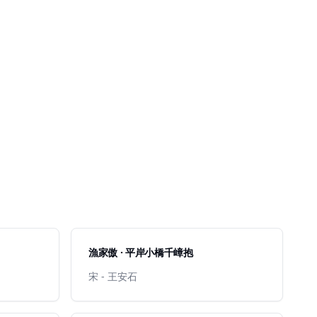
漁家傲 · 平岸小橋千嶂抱
宋 - 王安石