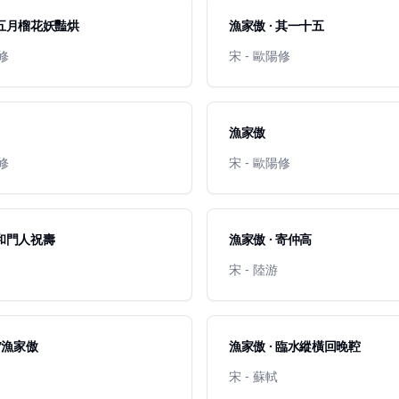
 五月榴花妖豔烘
漁家傲 · 其一十五
陽修
宋 - 歐陽修
漁家傲
陽修
宋 - 歐陽修
 和門人祝壽
漁家傲 · 寄仲高
宋 - 陸游
/漁家傲
漁家傲 · 臨水縱橫回晚鞚
宋 - 蘇軾