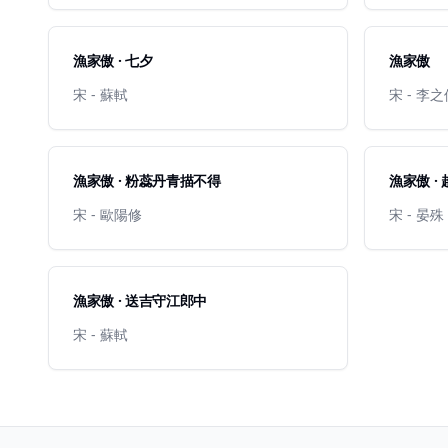
漁家傲 · 七夕
漁家傲
宋 - 蘇軾
宋 - 李
漁家傲 · 粉蕊丹青描不得
漁家傲 ·
宋 - 歐陽修
宋 - 晏殊
漁家傲 · 送吉守江郎中
宋 - 蘇軾