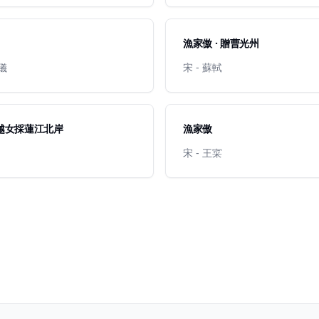
漁家傲 · 贈曹光州
之儀
宋 - 蘇軾
 越女採蓮江北岸
漁家傲
宋 - 王寀