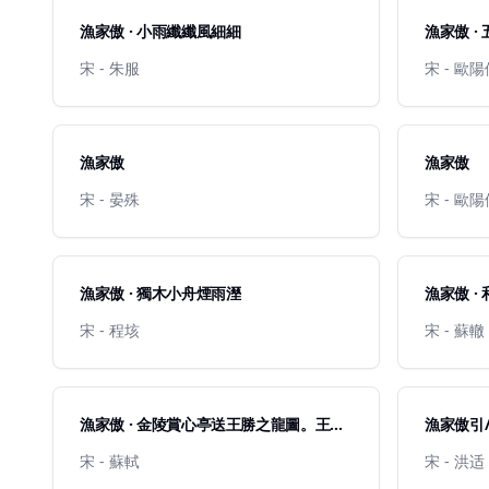
漁家傲 · 小雨纖纖風細細
漁家傲 ·
宋 - 朱服
宋 - 歐
漁家傲
漁家傲
宋 - 晏殊
宋 - 歐
漁家傲 · 獨木小舟煙雨溼
漁家傲 ·
宋 - 程垓
宋 - 蘇轍
漁家傲 · 金陵賞心亭送王勝之龍圖。王守
漁家傲引
金陵，視事一日，移南郡
宋 - 蘇軾
宋 - 洪适