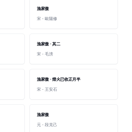
漁家傲
宋 - 歐陽修
漁家傲 · 其二
宋 - 毛滂
漁家傲 · 燈火已收正月半
宋 - 王安石
漁家傲
元 - 段克己