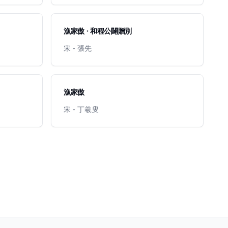
漁家傲 · 和程公闢贈別
宋 - 張先
漁家傲
宋 - 丁羲叟