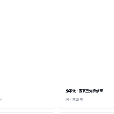
漁家傲 · 雪裏已知春信至
清照
宋 - 李清照