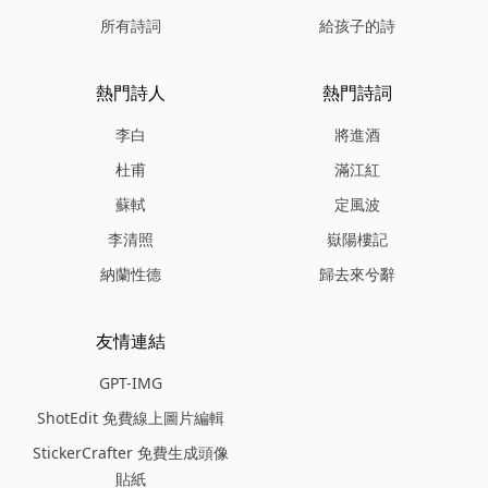
所有詩詞
給孩子的詩
熱門詩人
熱門詩詞
李白
將進酒
杜甫
滿江紅
蘇軾
定風波
李清照
嶽陽樓記
納蘭性德
歸去來兮辭
友情連結
GPT-IMG
ShotEdit 免費線上圖片編輯
StickerCrafter 免費生成頭像
貼紙