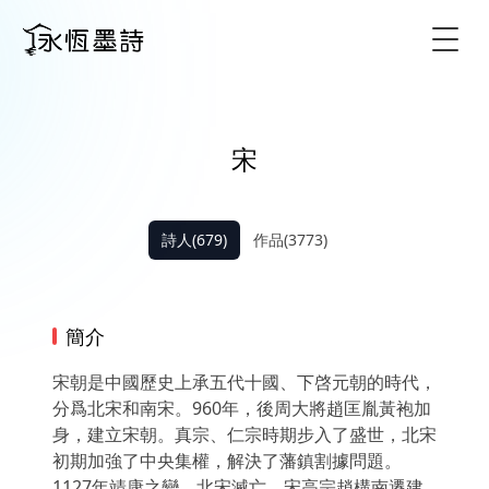
Togg
宋
詩人(679)
作品(3773)
簡介
宋朝是中國歷史上承五代十國、下啓元朝的時代，
分爲北宋和南宋。960年，後周大將趙匡胤黃袍加
身，建立宋朝。真宗、仁宗時期步入了盛世，北宋
初期加強了中央集權，解決了藩鎮割據問題。
1127年靖康之變，北宋滅亡。宋高宗趙構南遷建