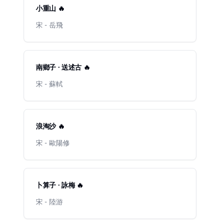
小重山 🔥
宋 - 岳飛
南鄉子 · 送述古 🔥
宋 - 蘇軾
浪淘沙 🔥
宋 - 歐陽修
卜算子 · 詠梅 🔥
宋 - 陸游