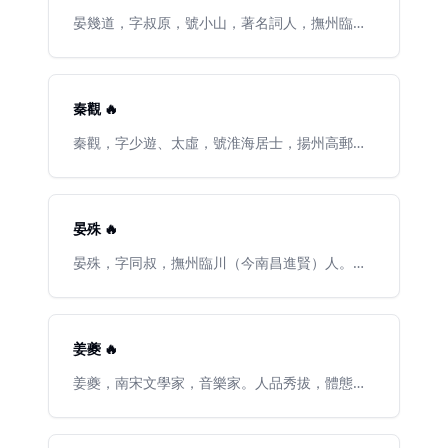
楷，能自創新意，用筆豐腴跌宕，有天真爛漫之
事，進樞密都承旨，未受命而病卒，年六十八。
孝宗即位，遷樞密院編修官兼編類聖政所檢討
轍、曾鞏合稱“唐宋八大家”。後人又將其與韓
趣，與黃山谷、米元章、蔡君謨並稱宋四家；畫
後贈少師，諡“忠敏”。稼軒擅長短句，以豪放爲
官，賜進士出身（《宋會要輯稿·選舉九·十
愈、柳宗元和蘇軾合稱“千古文章四大家”。
晏幾道，字叔原，號小山，著名詞人，撫州臨川
學文與可，喜作枯木怪石，論畫主張神似。有
主，有“詞中之龍”之稱，與東坡並稱“蘇辛”，又與
九》）。因論龍大淵、曾純甫招權植黨，出通判
文港沙河（今屬江西南昌進賢縣）人，晏殊第七
《東坡集》四十卷、《東坡後集》二十卷、《和
易安並稱“濟南二安”。平生力主抗金，“以恢復爲
建康府。幹道元年（1165年），改通判隆興府，
子。歷任潁昌府許田鎮監、乾寧軍通判、開封府
陶詩》四卷、《東坡七集》、《東坡志林》、
志，以功業自許”，嘗上《美芹十論》與《九
以交結臺諫，鼓唱是非，力說張魏公用兵論罷。
判官等。性孤傲，晚年家境中落。詞風哀感纏
《東坡樂府》、《仇池筆記》《論語說》等。
議》，條陳戰守之策，然命運多舛，屢與當政之
幹道六年（1170年），起通判夔州（《渭南文集·
綿、清壯頓挫。一般講到北宋詞人時，稱晏殊爲
秦觀 🔥
《全宋詩》東坡詩，卷一至卷四六，以清道光刊
主和派政見不合，備受排擠，壯志難酬。故滿腔
卷四十三·入蜀記》）。幹道八年（1172年），應
大晏，稱晏幾道爲小晏。《雪浪齋日記》雲：“晏
王文誥《蘇文忠公詩編注集成》爲底本，卷四
激情多寓於詞。詞風多樣，題材廣闊，悲鬱沉雄
王公明闢，爲四川宣撫使幹辦公事。其後曾攝通
叔原工小詞，不愧六朝宮掖體。”《鷓鴣天》中
秦觀，字少遊、太虛，號淮海居士，揚州高郵
七、卷四八，以清幹隆刊馮踵息《蘇文忠詩合
又不乏細膩柔媚之處，更善化前人典故入詞。現
判蜀州，知嘉州、榮州。淳熙二年（1175年），
“舞低楊柳樓心月，歌盡桃花扇底風。”兩句受人
（今屬江蘇）人。北宋詞人，“蘇門四學士”之
注》爲底本。校以宋刊半葉十行本《東坡集》
存詞六百餘首，有詞集《稼軒長短句》傳世。詩
範石湖帥蜀，爲成都路安撫司參議官（《渭南文
讚賞。
一。宋神宗元豐八年（公元1085年）進士，官至
《東坡後集》（殘，簡稱集甲）、宋刊半葉十二
集《稼軒集》已佚。清嘉慶間辛敬甫輯有《稼軒
集·卷十四·範待制詩集序》）。淳熙三年（1176
祕書省正，國史院編修官。新黨執政時被排擠，
行本《東坡集》《東坡後集》（殘，簡稱集乙，
集鈔存》，近人鄧恭三增輯爲《辛稼軒詩文鈔
年），被劾攝知嘉州時燕飲頹放，罷職奉祠，因
北宋紹聖初年，秦觀被貶爲杭州通判，再貶監處
晏殊 🔥
集甲、集乙合稱集本）、宋眉山刊《蘇文忠公文
存》。生平見《宋史·卷四百〇一·辛棄疾傳》，近
自號放翁。淳熙五年（1178年），提舉福建路常
州（浙江麗水）酒稅，又遠徙郴州（湖南郴
集》（殘，簡稱集丙）、宋黃州刊《東坡先生後
人陳思有《辛稼軒年譜》及鄧恭三《辛稼軒年
平茶監（《省齋文稿·卷七·送陸務觀赴七閩提舉常
縣），編管橫州，又徙雷州。宋徽宗元符三年
晏殊，字同叔，撫州臨川（今南昌進賢）人。北
集》（殘，簡稱集丁），宋刊《東坡先生和陶淵
譜》。
平茶事》）。淳熙六年（1179年），改提舉江南
（公元1100年）放還，卒於藤州（今廣西藤
宋著名文學家、政治家。生於宋太宗淳化二年
明詩》（簡稱集戊）、宋刊《集註東坡先生詩前
西路（《渭南文集·卷十八·撫州廣壽禪院經藏
縣）。秦觀詞多寫男女愛情和身世感傷，風格輕
（991），十四歲以神童入試，賜進士出身，命
集》（殘，簡稱集註）、宋嘉泰刊施德初、顧景
記》）。以奏發粟賑濟災民，被劾奉祠。淳熙十
婉秀麗，受歐陽修、柳永影響，是婉約詞的代表
爲祕書省正字，官至右諫議大夫、集賢殿學士、
繁《注東坡先生詩》（殘，簡稱施甲）、宋景定
三年（1186年），起知嚴州（淳熙《嚴州圖經·卷
作家之一，《宋史》評爲“文麗而思深”；敖陶孫
同平章事兼樞密使、禮部刑部尚書、觀文殿大學
姜夔 🔥
補刊施、顧《注東坡先生詩》（殘，簡稱施乙，
一》）。淳熙十五年（1188年），召除軍器少
《詩評》說：“秦少游如時女遊春，終傷婉弱。”
士知永興軍、兵部尚書，封臨淄公，諡號元獻，
施甲、施乙合稱施本）、宋黃善夫家塾刊《王狀
監。宋光宗即位，遷禮部郎中兼實錄院檢討官，
秦觀亦有詩才，但被自己的詞名所掩，另一方面
世稱晏元獻。晏殊以詞著於文壇，尤擅小令，風
姜夔，南宋文學家，音樂家。人品秀拔，體態清
元集百家注分類東坡先生詩》（簡稱類甲）、宋
未幾，覆被劾免（《宋會要輯稿·職官七十二·五十
同時代的詩人蘇軾、黃庭堅、陳師道的表現更突
格含蓄婉麗，與其子晏幾道，被稱爲“大晏”和“小
瑩，氣貌若不勝衣，望之若神仙中人。往來鄂、
泉州刊《王狀元集百家注分類東坡先生詩》
四》）。閒居十餘年。宋寧宗嘉泰二年（1202
出，以至於“詩名殊不藉藉”。秦觀與張耒、晁補
晏”，又與歐陽修並稱“晏歐”；亦工詩善文，原有
贛、皖、蘇、浙間，與詩人詞家楊萬裏、范成
（殘，簡稱類乙）、元務本書堂刊《增刊校正王
年），詔同修國史，實錄院同修撰，兼祕書監
之、黃庭堅並稱“蘇門四學士”。
集，已散佚。存世有《珠玉詞》、《晏元獻遺
大、辛棄疾等交遊。慶元中，曾上書乞正太常雅