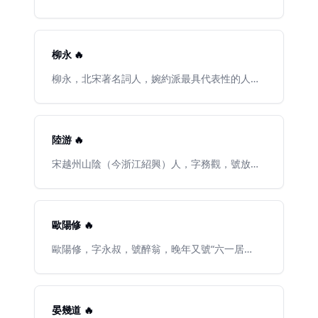
團練副使，本州安置。元豐四年（1081年），移
雅，提出詞“別是一家”之說，反對以作詩文之法
山東省濟南市歴城區遙牆鎮四鳳閘村）人，原字
汝州團練副使。元豐八年（1085年）春，得請常
作詞。能詩，留存不多，部分篇章感時詠史，情
坦夫，改字幼安，別號稼軒。宋高宗紹興十年
州居住，十月起知登州。尋召除起居舍人。宋哲
辭慷慨，與其詞風不同。有《易安居士文集》
（1140年），生於金山東東路（原北宋京東東
宗元祐元年（1086年）遷中書舍人，改翰林學士
《易安詞》，已散佚。後人有《漱玉詞》輯本。
路）濟南府歴城縣，時中原已陷於金。紹興三十
柳永 🔥
兼侍讀。元祐四年（1089年），以龍圖閣學士知
今有《李清照集校注》。
一年（1161年），海陵王南侵，稼軒趁機聚衆二
杭州。會大旱，飢疾並作，東坡請免上供米，又
千，投忠義軍隸耿京部。紹興三十二年（1162
柳永，北宋著名詞人，婉約派最具代表性的人
減價糶常平米，存活甚衆。杭近海，民患地泉鹹
年）奉京命奏事建康，高宗勞師建康，授天平軍
物。漢族，崇安（今福建武夷山）人，原名三
苦，東坡倡浚河通漕，又沿西湖東西三十里修長
節度掌書記，並以節度使印告召京。時京部將張
變，字景莊，後改名永，字耆卿，排行第七，又
堤，民德之。元祐六年（1091年），除翰林學士
安國殺京降金，稼軒還至海州，約忠義軍五十
稱柳七。宋仁宗朝進士，官至屯田員外郎，故世
承旨，尋因讒出知潁州，徙揚州。後以端明殿學
騎，徑趨金營，縛張安國以歸，獻俘行在，改差
稱柳屯田。他自稱“奉旨填詞柳三變”，以畢生精
陸游 🔥
士、翰林侍讀學士出知定州。紹聖元年（1094
籤判江陰軍，時年二十一歲。宋孝宗幹道四年
力作詞，並以“白衣卿相”自詡。其詞多描繪城市
年），貶惠州。紹聖四年（1097年），再貶儋
（1168年）通判建康府。幹道時，累知滁州，寬
風光和歌妓生活，尤長於抒寫羈旅行役之情，創
宋越州山陰（今浙江紹興）人，字務觀，號放
州。累貶瓊州別駕，居昌化。宋徽宗即位，元符
徵賦、招流散，教民兵、議屯田。歷提點江西刑
作慢詞獨多。鋪敘刻畫，情景交融，語言通俗，
翁。陸陶山孫，陸宰子。少有文名。年十二能詩
三年（1100年）赦還，提舉玉局觀，復朝奉郎。
獄，京西轉運判官，知江陵府兼湖北安撫，知隆
音律諧婉，在當時流傳極其廣泛，人稱“凡有井水
文，以蔭補登仕郎。宋高宗紹興二十三年（1153
建中靖國元年（1101年），卒於常州，年六十四
興府兼江西安撫使，淳熙中，知潭州兼湖南安撫
飲處，皆能歌柳詞”，對宋詞的發展有重大影響。
年）兩浙轉運司鎖廳試第一，以秦檜孫壎居其
（按：東坡生於宋仁宗景祐三年十二月十九日，
使，創建“飛虎軍”，雄鎮一方。後再知隆興府，
次，抑置爲末。明年禮部試，主司復置前列，因
歐陽修 🔥
時已入1037年）。宋孝宗時諡文忠。東坡於文學
任上因擅撥糧舟救荒，爲言者論罷。宋光宗紹熙
論恢復，爲檜黜落。檜死，紹興二十八年（1158
藝術堪稱全才。其文汪洋恣肆，清新暢達，與歐
二年（1191年），起提點福建刑獄，遷知福州兼
年）始爲福州寧德主簿（清幹隆《寧德縣誌·卷
歐陽修，字永叔，號醉翁，晚年又號“六一居
陽文忠並稱“歐蘇”，爲唐宋八大家之一；爲詩清
福建安撫使，未幾又爲諫官誣劾落職，居鉛山。
三》）。紹興三十年（1160年），力除敕令所刪
士”，江南西路吉州廬陵永豐（今江西省吉安市永
新豪健，善用誇張比喻，獨具風格，與黃山谷並
宋寧宗嘉泰三年（1203年），起知紹興府兼浙東
定官（《建炎以來系年要錄·卷一百八十五》）。
豐縣）人。諡號文忠，世稱歐陽文忠公，北宋卓
稱“蘇黃”；作詞開豪放一派，變詞體綺靡之風，
安撫使。嘉泰四年（1204年），遷知鎮江府，旋
紹興三十一年（1161年），遷大理寺司直（《建
越的政治家、文學家、史學家，與（唐朝）韓
下啓南宋，與辛稼軒並稱“蘇辛”；工書，擅行、
坐謬舉落職。開禧三年（1207年）召赴行在奏
炎以來系年要錄·卷一百九十一》）兼宗正簿。宋
愈、柳宗元、（宋朝）王安石、蘇洵、蘇軾、蘇
晏幾道 🔥