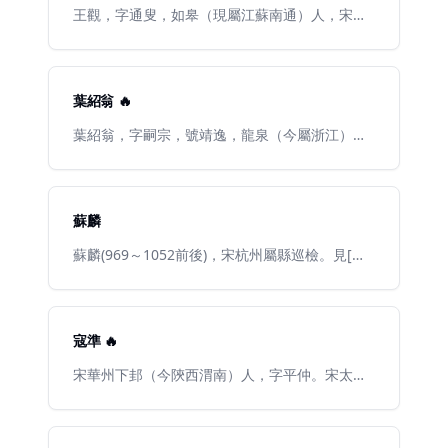
王觀，字通叟，如皋（現屬江蘇南通）人，宋代
詞人。王安石爲開封府試官時，科舉及第。宋仁
宗嘉佑二年（1057）考中進士。後歷任大理寺
丞、江都知縣等，相傳曾奉詔作《清平樂》一
首，描寫宮廷生活。高太后對王安石等變法不
葉紹翁 🔥
滿，認爲王觀屬於王安石門生，就以《清平樂》
褻瀆了宋神宗爲名，第二天便將王觀罷職。王觀
葉紹翁，字嗣宗，號靖逸，龍泉（今屬浙江）
於是自號“逐客”，從此以一介平民生活。王觀代
人，南宋中期文學家、詩人。祖籍浦城。原姓
表作有《卜算子·送鮑浩然之浙東》、《臨江仙·離
李，後嗣於龍泉葉氏，祖父李穎士於宋政和五年
杯》、《高陽臺》等，其中《卜算子》一詞以水
（1115）中進士，曾任處州刑曹，後知餘姚。建
喻眼波，以山指眉峯；設喻巧妙，又語帶雙關，
炎三年（1129），穎士抗金有功，升爲大理寺
蘇麟
寫得妙趣橫生，堪稱傑作。《紅芍藥》詞寫人生
丞、刑部郎中，後因趙鼎黨事，被貶。紹翁因祖
短暫，從而提出人生應追歡及早，寫法亦頗有特
父關係受累，家業中衰，少時即給龍泉葉姓爲
蘇麟(969～1052前後)，宋杭州屬縣巡檢。見[宋]
色。
子。光宗至寧宗期間，曾在朝廷做小官，與真德
俞文豹《清夜錄》[宋]阮閱《詩話總龜前集》近
秀過從甚密。他長期隱居錢塘西湖之濱，與葛天
水樓臺： 此故事出自宋俞文豹編撰的《清夜
民互相酬唱。
錄》。北宋著名政治家和文學家范仲淹，對部下
很寬厚，常舉薦隨員做官。據說，他在浙江做官
寇準 🔥
時，部下都經他舉薦當了官。只有一位叫蘇麟的
人，因外出辦事不在跟前，未被范仲淹舉薦。於
宋華州下邽（今陝西渭南）人，字平仲。宋太宗
是，蘇麟作詩云：「近水樓臺先得月，向陽花木
太平興國五年（西元九八〇年）進士，授大理評
易爲春。」看似詠樓臺亭榭、花草樹木，實則暗
事、知歸州巴東縣，移大名府成安縣。累遷三司
示：好處都被別人佔了，而自己卻得不到恩澤。
度支推官，轉鹽鐵判官。歷通判鄆州，累擢樞密