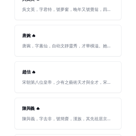
（公元1283年1月9日）在柴市被害，從容就義。
曾因三處善用“影”字，世稱張三影。
吳文英，字君特，號夢窗，晚年又號覺翁，四明
（今浙江寧波）人。原出翁姓，後出嗣吳氏。
《宋史》無傳。一生未第，遊幕終身。於蘇、
杭、越三地居留最久。並以蘇州爲中心，北上到
過淮安、鎮江，蘇杭道中又歷經吳江垂虹亭、無
唐婉 🔥
錫惠山，及茹霅二溪。遊蹤所至，每有題詠。晚
年一度客居越州，先後爲浙東安撫使吳潛及嗣榮
唐琬，字蕙仙，自幼文靜靈秀，才華橫溢。她是
王趙與芮門下客，後“困躓以死”。有《夢窗詞
陸遊的第一任妻子，與陸遊兩情相悅，後因陸母
集》一部，存詞三百四十餘首，分四卷本與一卷
偏見而被拆散。她也因此寫下著名的《釵頭
本。其詞作數量豐沃，風格雅緻，多酬答、傷時
鳳》，寫下《釵頭鳳》不久後，一代佳人唐婉便
與憶悼之作，號“詞中李商隱”。
香消玉殞，抑鬱而終。也因此而有了陸遊衆多紀
趙佶 🔥
念佳人的千古絕唱。
宋朝第八位皇帝，少有之藝術天才與全才，宋神
宗第十一子、宋哲宗之弟。宋哲宗即位，封遂寧
郡王。紹聖三年（西元一〇九六年）封端王。元
符三年（西元一一〇〇年）正月，宋哲宗病逝時
無子，向皇后於同月立其爲帝。次年，改元「建
陳與義 🔥
中靖國」。以蔡京主國事，定司馬光、蘇軾等百
餘人爲奸黨，皆予貶謫。崇奉道教，大興道觀，
陳與義，字去非，號簡齋，漢族，其先祖居京
自稱「教主道君皇帝」。又窮極土木，採尋民間
兆，自曾祖陳希亮遷居洛陽，故爲宋代河南洛陽
奇花異石，稱「花石綱」。遣使浮海，約金攻
人（現在屬河南）。生於宋哲宗元祐五年（1090