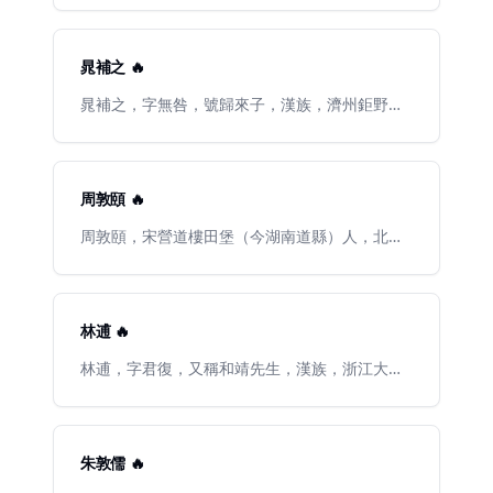
州等地的地方長官，頗有政績。乾道五年（公元
相，“唐宋八大家”之一。蘇轍與父親蘇洵、兄長
1169年），以顯謨閣直學士致仕。乾道六年（公
蘇軾齊名，合稱“三蘇”。生平學問深受其父兄影
元1170年）於蕪湖病死，葬南京江浦老山，年僅
響，以散文著稱，擅長政論和史論，蘇軾稱其散
晁補之 🔥
三十八歲。張孝祥善詩文，尤工詞，才思足敏，
文“汪洋澹泊，有一唱三嘆之聲，而其秀傑之氣終
詞風清俊爽朗，佳處直逼東坡。史稱其「嘗慕東
不可沒”。其詩力圖追步蘇軾，風格淳樸無華，文
晁補之，字無咎，號歸來子，漢族，濟州鉅野
坡，每作爲詩文，必問門人曰：『比東坡如
采少遜。蘇轍亦善書，其書法瀟灑自如，工整有
（今屬山東鉅野縣）人，北宋時期著名文學家。
何？』」《念奴嬌·過洞庭》見其本領。今存《於
序。著有《詩傳》、《春秋傳》、《欒城集》等
爲“蘇門四學士”（另有北宋詩人黃庭堅、秦觀、
湖集》四十卷、《於湖詞》一卷。《全宋詞》輯
行於世。
張耒）之一。曾任吏部員外郎、禮部郎中。工書
錄其詞二百二十三闋。
畫，能詩詞，善屬文。與張耒並稱“晁張”。其散
周敦頤 🔥
文語言凝練、流暢，風格近柳宗元。詩學陶淵
明。其詞格調豪爽，語言清秀曉暢，近蘇軾。但
周敦頤，宋營道樓田堡（今湖南道縣）人，北宋
其詩詞流露出濃厚的消極歸隱思想。著有《雞肋
著名哲學家，是學術界公認的理學派開山鼻祖。
集》、《晁氏琴趣外篇》等。
“兩漢而下，儒學幾至大壞。千有餘載，至宋中
葉，周敦頤出於舂陵，乃得聖賢不傳之學，作
《太極圖說》、《通書》，推明陰陽五行之理，
林逋 🔥
明於天而性於人者，瞭若指掌。”《宋史·道學
傳》將周子創立理學學派提高到了極高的地位。
林逋，字君復，又稱和靖先生，漢族，浙江大里
黃賢村（今奉化市裘村鎮黃賢村）人，一說杭州
錢塘，北宋著名詩人。幼時刻苦好學，通曉經史
百家。書載性孤高自好，喜恬淡，勿趨榮利。長
大後，曾漫遊江淮間，後隱居杭州西湖，結廬孤
朱敦儒 🔥
山。常駕小舟遍遊西湖諸寺廟，與高僧詩友相往