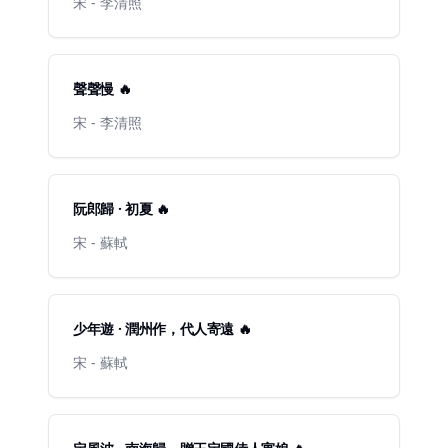
宋 - 李清照
聲聲慢 🔥
宋 - 李清照
阮郎歸 · 初夏 🔥
宋 - 蘇軾
少年遊 · 潤州作，代人寄遠 🔥
宋 - 蘇軾