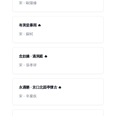
宋 - 歐陽修
有美堂暴雨 🔥
宋 - 蘇軾
念奴嬌 · 過洞庭 🔥
宋 - 張孝祥
永遇樂 · 京口北固亭懷古 🔥
宋 - 辛棄疾