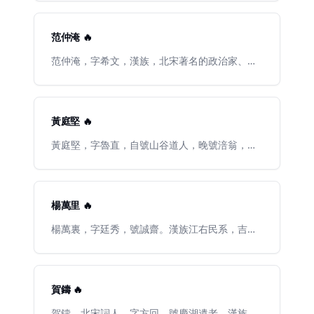
又《竹山詞》二卷，收入涉園影宋元明詞續刊
廬州教授、知溧水縣等。少年時期個性比較疏
本。清 嘉慶《增修宜興縣舊志·卷八》有傳。
散，但相當喜歡讀書，宋神宗時，寫《汴都賦》
讚揚新法。徽宗時爲徽猷閣待制，提舉大晟府
范仲淹 🔥
（最高音樂機關）。精通音律，曾創作不少新詞
調。作品多寫閨情、羈旅，也有詠物之作。格律
范仲淹，字希文，漢族，北宋著名的政治家、思
謹嚴，語言曲麗精雅，長調尤善鋪敘。爲後來格
想家、軍事家和文學家，世稱“范文正公”。生於
律派詞人所宗。作品在婉約詞人中長期被尊爲“正
武寧軍（治所徐州）（一說河北真定府）。祖籍
宗”。舊時詞論稱他爲“詞家之冠”或“詞中老杜”。
邠州（今陝西省彬縣），先人遷居蘇州吳縣（今
有《清真居士集》，已佚，今存《片玉集》。
江蘇蘇州），唐朝宰相範履冰的後人。他爲政清
黃庭堅 🔥
廉，體恤民情，剛直不阿，力主改革，屢遭奸佞
誣謗，數度被貶。1052年（皇祐四年）五月二十
黃庭堅，字魯直，自號山谷道人，晚號涪翁，又
日病逝于徐州，終年64歲。是年十二月葬於河南
稱豫章黃先生，漢族，洪州分寧（今江西修水）
伊川萬安山，諡文正，封楚國公、魏國公。有
人。北宋詩人、詞人、書法家，爲盛極一時的江
《范文正公全集》傳世，通行有清康熙歲寒堂刻
西詩派開山之祖，而且，他跟杜甫、陳師道和陳
版本，附《年譜》及《言行拾遺事錄》等。
與義素有“一祖三宗”（黃爲其中一宗）之稱。英
楊萬里 🔥
宗治平四年（1067）進士。歷官葉縣尉、北京國
子監教授、校書郎、著作佐郎、祕書丞、涪州別
楊萬裏，字廷秀，號誠齋。漢族江右民系，吉州
駕、黔州安置等。詩歌方面，他與蘇軾並稱爲“蘇
吉水（今江西省吉水縣黃橋鎮湴塘村）人。南宋
黃”；書法方面，他則與蘇軾、米芾、蔡襄並稱爲
著名文學家、愛國詩人、官員，與陸遊、尤袤、
“宋代四大家”；詞作方面，雖曾與秦觀並稱“秦
范成大並稱“南宋四大家”、“中興四大詩人”，光宗
黃”，但黃氏的詞作成就卻遠遜於秦氏。
曾爲其親書“誠齋”二字，學者稱其爲“誠齋先生”。
賀鑄 🔥
官至寶謨閣直學士，封廬陵郡開國侯，卒贈光祿
大夫，諡號文節。
賀鑄，北宋詞人。字方回，號慶湖遺老。漢族，