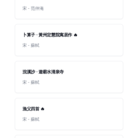
宋 - 范仲淹
卜算子 · 黃州定慧院寓居作 🔥
宋 - 蘇軾
浣溪沙 · 遊蘄水清泉寺
宋 - 蘇軾
漁父四首 🔥
宋 - 蘇軾