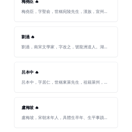
梅堯臣 🔥
任京官，被停職。徽宗崇寧初提舉河東常平。後
因得罪權貴蔡京，除名編管太平州（今安徽當
梅堯臣，字聖俞，世稱宛陵先生，漢族，宣州宣
塗），後遇赦復官，晚年卜居當塗。著有《姑溪
城（今安徽省宣城市宣州區）人。北宋著名現實
詞》一卷、《姑溪居士前集》五十卷和《姑溪題
主義詩人，給事中梅詢從子。初以恩蔭補桐城主
跋》二卷。
簿，歷鎮安軍節度判官。於皇祐三年（1051年）
始得宋仁宗召試，賜同進士出身，爲太常博士。
劉過 🔥
以歐陽修薦，爲國子監直講，累遷尚書都官員外
郎，故世稱“梅直講”、“梅都官”。嘉祐五年
劉過，南宋文學家，字改之，號龍洲道人。湖北
（1060年）卒，年五十九。梅堯臣少即能詩，與
襄陽人，後移居吉州太和（今江西泰和縣）人，
蘇舜欽齊名，時號“蘇梅”，又與歐陽修並稱“歐
長於廬陵（今江西吉安）。四次應舉不中，流落
梅”。爲詩主張寫實，反對西昆體，所作力求平
江湖間，布衣終身。曾爲陸遊、辛棄疾所賞，亦
淡、含蓄，被譽爲宋詩的“開山祖師”。曾參與編
與陳亮、岳珂友善。詞風與辛棄疾相近，抒發抗
呂本中 🔥
撰《新唐書》，併爲《孫子兵法》作注。另有
金抱負狂逸俊致，與劉克莊、劉辰翁享有“辛派三
《宛陵先生集》60卷、《毛詩小傳》等。
劉”之譽，又與劉仙倫合稱爲“廬陵二布衣”。有
呂本中，字居仁，世稱東萊先生，祖籍萊州，壽
《龍洲集》、《龍洲詞》。
州（今安徽壽縣）人。仁宗朝宰相呂夷簡玄孫，
哲宗元祐年間宰相呂公著曾孫，滎陽先生呂希哲
孫，南宋東萊郡侯呂好問子。宋代詩人、詞人、
道學家。
盧梅坡 🔥
盧梅坡，宋朝末年人，具體生卒年、生平事蹟不
詳，存世詩作也不多，與劉過是朋友，以兩首雪
梅詩留名千古。