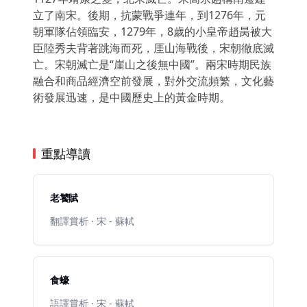
立了南宋。後期，抗蒙戰爭連年，到1276年，元
朝軍隊佔領臨安，1279年，8歲的小皇帝趙昺被大
臣陸秀夫背著跳海而死，厓山海戰後，宋朝徹底滅
亡。宋朝滅亡是“崖山之後無中國”。兩宋時期民族
融合和商品經濟空前發展，對外交流頻繁，文化藝
術發展迅速，是中國歷史上的黃金時期。
重點導讀
老饕賦
翻譯賞析 · 宋 - 蘇軾
食蠔
語譯賞析 · 宋 - 蘇軾