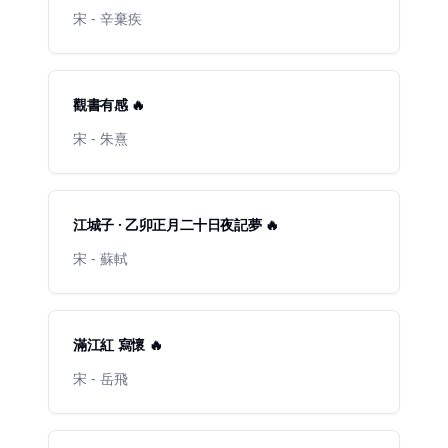
宋 - 辛棄疾
觀書有感 🔥
宋 - 朱熹
江城子 · 乙卯正月二十日夜記夢 🔥
宋 - 蘇軾
滿江紅 寫懷 🔥
宋 - 岳飛