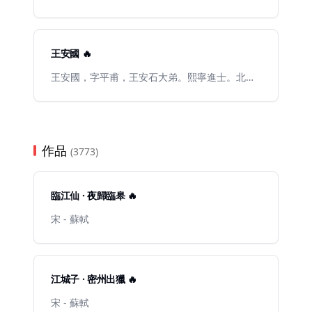
山。張元幹與張孝祥一起號稱南宋初期“詞壇雙
秀，亦稱靈芝，又號天樂。南宋詩人。趙師秀是
璧”。
“永嘉四靈”中較出色的詩人。詩學姚合、賈島，
尊姚、賈爲“二妙”。所編《二妙集》選姚詩121
首、賈詩81首。絕大部分是五言詩。
王安國 🔥
王安國，字平甫，王安石大弟。熙寧進士。北宋
臨川（今江西省撫州市臨川區鄧家巷）人。北宋
著名詩人。世稱王安禮、王安國、王雱爲“臨川三
王”。王安國器識磊落，文思敏捷，曾鞏謂其“於
書無所不通，其明於是非得失之理爲尤詳，其文
閎富典重，其詩博而深。
作品
(3773)
臨江仙 · 夜歸臨皋 🔥
宋 - 蘇軾
江城子 · 密州出獵 🔥
宋 - 蘇軾