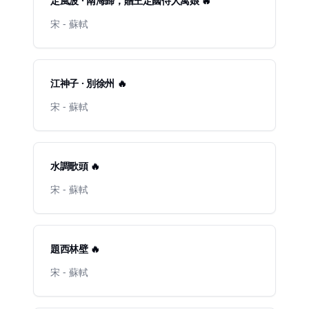
定風波 · 南海歸，贈王定國侍人寓娘 🔥
宋 - 蘇軾
江神子 · 別徐州 🔥
宋 - 蘇軾
水調歌頭 🔥
宋 - 蘇軾
題西林壁 🔥
宋 - 蘇軾