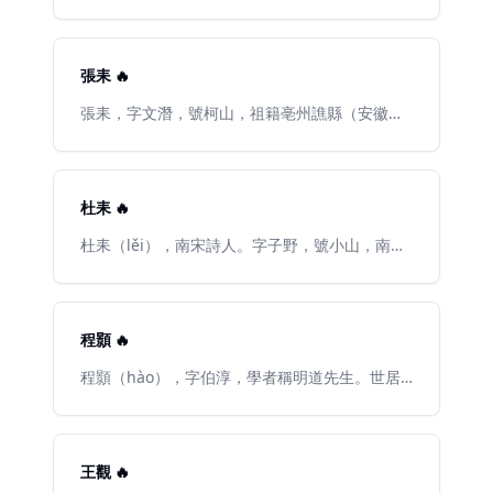
南洛水支流）之上，遂而成爲河南（今河南洛
山西夏縣）涑水鄉人，世稱涑水先生。北宋政治
陽）人。 少有志，喜刻苦讀書並遊歷天下，並悟
家、史學家、文學家。歷仕仁宗、英宗、神宗、
到"道在是矣"，而後師從李之才學《河圖》《洛
哲宗四朝，卒贈太師、溫國公，諡文正，爲人溫
書》與伏羲八卦，學有大成，並著有《皇極經
良謙恭、剛正不阿；做事用功刻苦、勤奮。以“日
張耒 🔥
世》《觀物內外篇》《先天圖》《漁樵問對》
力不足，繼之以夜”自詡，其人格堪稱儒學教化下
《伊川擊壤集》《梅花詩》等。宋仁宗皇祐元年
的典範，歷來受人景仰。
張耒，字文潛，號柯山，祖籍亳州譙縣（安徽亳
（1049年）定居洛陽，以教授爲生。嘉祐七年
縣），生於楚州淮陰（江蘇省淮安市淮陰區）。
（1062年），移居洛陽天宮寺西天津橋南，自號
北宋著名詩人、文學家。因擔任過起居舍人，人
安樂先生。出遊時必坐一小車，由一人牽拉。宋
稱張右史，晚年旅居陳州（河南省淮陽），陳州
仁宗嘉祐與宋神宗熙寧初，兩度被舉，均稱疾不
古地名爲宛丘，故又稱宛丘先生，因張耒“儀觀甚
杜耒 🔥
赴。熙寧十年（1077年）病卒，終年六十七歲。
偉，魁梧逾常”，人或稱其爲“肥仙”。張耒青年時
宋哲宗元祐中賜諡康節。
遊學陳州，得到蘇轍指點，並經蘇轍引薦入蘇軾
杜耒（lěi），南宋詩人。字子野，號小山，南城
門下，與黃庭堅、晁補之、秦觀並稱“蘇門四學
（今屬江西）人。嘗官主簿，後入山陽帥幕，理
士”。
宗寶慶三年死於軍亂。其事蹟見於《續資治通
鑑》卷一六四。
程顥 🔥
程顥（hào），字伯淳，學者稱明道先生。世居
中山，後從開封徙河南（今河南洛陽）。北宋哲
學家、教育家、詩人和北宋理學的奠基者。
王觀 🔥