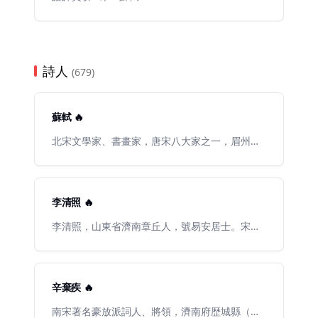
詩人
(679)
蘇軾 🔥
北宋文學家、書畫家，唐宋八大家之一，眉州眉
山（今屬四川）人，字子瞻，一字和仲，號東坡
居士。蘇老泉長子，蘇潁濱兄。與父、弟合稱“三
蘇”，故又稱“大蘇”。宋仁宗嘉祐二年（1057年）
進士。嘉祐六年（1061年），再中制科，授籤書
李清照 🔥
鳳翔府節度判官廳事。宋英宗治平二年（1065
年），召除判登聞鼓院，尋試館職，除直史館。
李清照，山東省濟南章丘人，號易安居士。宋代
治平三年，父卒，護喪歸蜀。宋神宗熙寧二年
女詞人，婉約詞派代表，有“千古第一才女”之
（1069年），服除，除判官告院兼判尚書祠部，
稱。早期生活優裕，與夫趙明誠共同致力於書畫
權開封府推官。熙寧四年（1070年），上書論王
金石的蒐集整理。金兵入據中原時，流寓南方，
介甫新法之不便，出爲杭州通判。徙知密、徐二
境遇孤苦。所作詞，前期多寫其悠閒生活，後期
辛棄疾 🔥
州。元豐二年（1079年），移知湖州，因詩託
多悲嘆身世，情調感傷。形式上善用白描手法，
諷，逮赴臺獄，史稱“烏臺詩案”。獄罷，貶黃州
自闢途徑，語言清麗。論詞強調協律，崇尚典
南宋著名豪放派詞人、將領，濟南府歴城縣（今