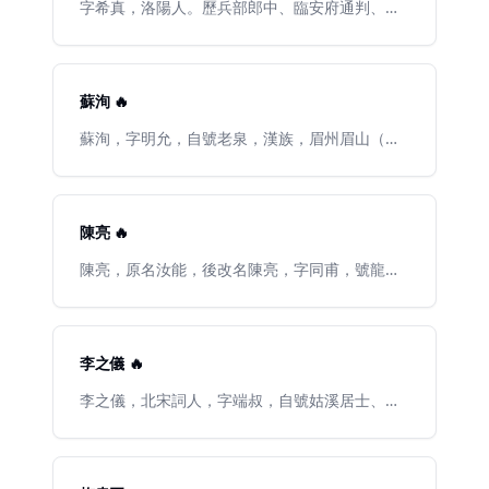
還。每逢客至，叫門童子縱鶴放飛，林逋見鶴必
字希真，洛陽人。歷兵部郎中、臨安府通判、祕
棹舟歸來。作詩隨就隨棄，從不留存。1028年
書郎、都官員外郎、兩浙東路提點刑獄，致仕，
（天聖六年）卒。其侄林彰（朝散大夫）、林彬
居嘉禾。紹興二十九年（1159）卒。有詞三卷，
（盈州令）同至杭州，治喪盡禮。宋仁宗賜諡“和
名《樵歌》。朱敦儒獲得“詞俊”之名，與“詩俊”陳
靖先生”。林逋隱居西湖孤山，終生不仕不娶，惟
與義等並稱爲“洛中八俊” （樓鑰《跋朱巖壑鶴賦
蘇洵 🔥
喜植梅養鶴，自謂“以梅爲妻，以鶴爲子”，人稱
及送閭丘使君詩》）
“梅妻鶴子”。
蘇洵，字明允，自號老泉，漢族，眉州眉山（今
屬四川眉山）人。北宋文學家，與其子蘇軾、蘇
轍並以文學著稱於世，世稱“三蘇”，均被列入“唐
宋八大家”。蘇洵擅長於散文，尤其擅長政論，議
論明暢，筆勢雄健，著有《嘉祐集》二十卷，及
陳亮 🔥
《諡法》三卷，均與《宋史本傳》並傳於世。
陳亮，原名汝能，後改名陳亮，字同甫，號龍
川，婺州永康（今屬浙江）人。婺州以解頭薦，
因上《中興五論》，奏入不報。孝宗淳熙五年，
詣闕上書論國事。後曾兩次被誣入獄。紹熙四年
光宗策進士第一，狀元。授籤書建康府判官公
李之儀 🔥
事，未行而卒，諡號文毅。所作政論氣勢縱橫，
詞作豪放，有《龍川文集》《龍川詞》，宋史有
李之儀，北宋詞人，字端叔，自號姑溪居士、姑
傳。
溪老農。漢族，滄州無棣（今山東省慶雲縣）
人。哲宗元祐初爲樞密院編修官，通判原州。元
祐末從蘇軾於定州幕府，朝夕倡酬。元符中監內
香藥庫，御史石豫參劾他曾爲蘇軾幕僚，不可以