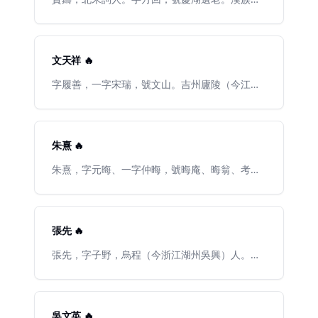
衛州（今河南衛輝）人。宋太祖賀皇后族孫，所
娶亦宗室之女。自稱遠祖本居山陰，是唐賀知章
後裔，以知章居慶湖（即鏡湖），故自號慶湖遺
老。
文天祥 🔥
字履善，一字宋瑞，號文山。吉州廬陵（今江西
吉安）人。宋理宗寶佑四年（公元1256年）中榜
上第一名。在賈似道當權時受排擠。德佑元年
（公元1275年），元軍進攻臨安，宋朝廷下詔徵
勤王兵。任贛州知州的文天祥組成萬人的義軍，
朱熹 🔥
北上守衛。景炎元年（公元1276年）任右丞相，
被派往元軍營談判，被扣留。押解中在鎮江逃
朱熹，字元晦、一字仲晦，號晦庵、晦翁、考亭
出，得到人民的幫助，流亡至通州（今江蘇南
先生、雲谷老人、滄洲病叟、逆翁。漢族，祖籍
通），從海道到福建，與張世傑、陸秀夫等在福
南宋江南東路徽州府婺源縣（今江西省婺源），
州擁生趙呈爲帝，堅持抗元。景炎二年（公元
出生於南劍州尤溪。19歲進士及第，曾任荊湖南
1277年）進兵江西收復了幾個縣城，使抗元形勢
路安撫使，仕至寶文閣待制。爲政期間，申敕
張先 🔥
大力好轉。但不久爲元軍所敗，退入廣東。祥興
令、懲奸吏、治績顯赫。南宋著名的理學家、思
元年（公元1278年）在五坡嶺（今廣東海豐北）
想家、哲學家、教育家、詩人、閩學派的代表人
張先，字子野，烏程（今浙江湖州吳興）人。北
被俘。元將張弘範叫他寫信招張世傑投降，遭拒
物，世稱朱子，是孔子、孟子以來最傑出的弘揚
宋時期著名的詞人，曾任安陸縣的知縣，因此人
絕，書《過零丁洋》詩以明志。祥興二年（公元
儒學的大師。
稱“張安陸”。天聖八年進士，官至尚書都官郎
1279年）被送到大都（今北京），囚三年，途經
中。晚年退居湖杭之間，曾與梅堯臣、歐陽修、
威脅利誘，始終不屈。至元十九年十二月初九日
蘇軾等遊。善作慢詞，與柳永齊名，造語工巧，
吳文英 🔥