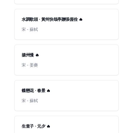
水調歌頭 · 黃州快哉亭贈張偓佺 🔥
宋 - 蘇軾
揚州慢 🔥
宋 - 姜夔
蝶戀花 · 春景 🔥
宋 - 蘇軾
生查子 · 元夕 🔥