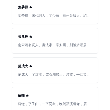
遼，以奪回燕雲之地。宣和七年（西元一一二五
年），卒於南宋宋高宗紹興八年（1138年）。北
年），金兵滅遼後南下。懼而傳位宋欽宗，自稱
宋末，南宋初年的傑出詩人，同時也工於填詞。
葉夢得 🔥
「教主道君太上皇帝」。宋欽宗靖康二年（西元
其詞存於今者雖僅十餘首，卻別具風格，尤近於
一一二七年），父子俱爲金人所虜北行。宋高宗
蘇東坡，語意超絕，筆力橫空，疏朗明快，自然
葉夢得，宋代詞人，字少蘊，蘇州吳縣人。紹聖
紹興五年（西元一一三五年），死於五國城（今
渾成，著有《簡齋集》。
四年（1097）登進士第，歷任翰林學士、戶部尚
黑龍江一帶），終年五十四歲。紹興七年（西元
書、江東安撫大使等官職。晚年隱居湖州弁山玲
一一三七年），兇問至江南，諡聖文仁德顯孝皇
瓏山石林，故號石林居士，所著詩文多以石林爲
帝，廟號徽宗。後葬于都城紹興永佑陵（今浙江
名，如《石林燕語》、《石林詞》、《石林詩
張孝祥 🔥
省紹興市柯橋區東南三十五里處）。在位二十六
話》等。紹興十八年卒，年七十二。死後追贈檢
年，建元建中靖國、崇寧、大觀、政和、重和、
校少保。在北宋末年到南宋前半期的詞風變異過
南宋著名詞人、書法家，字安國，別號於湖居
宣和。徽宗工書擅畫能詩詞，自創「瘦金體」書
程中，葉夢得是起到先導和樞紐作用的重要詞
士，漢族，歷陽烏江（今安徽和縣烏江鎮）人 ，
法，著作大多已散佚。有《千字文卷》，《芙蓉
人。作爲南渡詞人中年輩較長的一位，葉夢得開
生於明州鄞縣（今浙江寧波），少年時闔家遷居
錦雞》、《宣和御製宮詞》三卷等存世。後世評
拓了南宋前半期以"氣"入詞的詞壇新路。葉詞中
蕪湖（今安徽省蕪湖市）。唐代詩人張籍之七世
徽宗「諸事皆能，獨不能爲君耳！」事見《宋史·
的氣主要表現在英雄氣、狂氣、逸氣三方面。
孫；父張祁，任直祕閣、淮南轉運判官。紹興二
范成大 🔥
徽宗紀》。
十四年（公元1154年），張孝祥廷試，高宗（趙
構）親擢爲進士第一，授承事郎，籤書鎮東軍節
范成大，字致能，號石湖居士。漢族，平江吳縣
度判官。由於上書爲嶽飛辯冤，爲權相秦檜所
（今江蘇蘇州）人。南宋詩人，諡文穆。從江西
忌，誣陷其父張祁有反謀，並將其父下獄。次
派入手，後學習中、晚唐詩，繼承了白居易、王
年，秦檜死，授祕書省正字。歷任祕書郎，著作
建、張籍等詩人新樂府的現實主義精神，終於自
郎，集英殿修撰，中書舍人等職。宋孝宗時，任
成一家。風格平易淺顯、清新嫵媚。詩題材廣
蘇轍 🔥
中書舍人直學士院。隆興元年（公元1163年），
泛，以反映農村社會生活內容的作品成就最高。
張浚出兵北伐，被任爲建康留守。又爲荊南湖北
他與楊萬裏、陸遊、尤袤合稱南宋“中興四大詩
蘇轍，字子由，一字同叔，晚號潁濱遺老，眉州
路安撫使，此外還出任過撫州，平江，靜江，潭
人”。
眉山（今屬四川）人，北宋文學家、詩人、宰