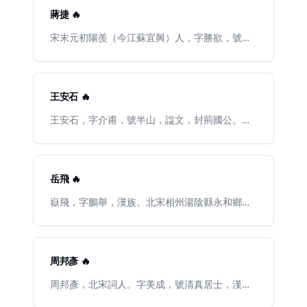
狀元集註分類東坡先生詩》（簡稱類丙，類甲、
（《南宋館閣續錄·卷九》）。嘉泰三年（1203
文》、《類要》殘本。
樂，他少年孤貧，屢試不第，終生未仕，一生轉
蔣捷 🔥
類乙、類丙，合稱類本）、明成化刊《東坡七
年），寶謨閣待制致仕。開禧三年（1207年），
徙江湖，靠賣字和朋友接濟爲生。他多才多藝，
集》（簡稱七集）、明萬曆刊《重編東坡先生外
進爵渭南縣伯。嘉定二年（1210年）卒，年八十
精通音律，能自度曲，其詞格律嚴密。其作品素
宋末元初陽羨（今江蘇宜興）人，字勝欲，號竹
集》（簡稱外集）、清查初白《補註東坡編年
五。放翁畢生主張抗金，收復失地。與尤遂初、
以空靈含蓄著稱，有《白石道人歌曲》等。姜夔
山。先世爲宜興鉅族。宋度宗鹹淳十年（西元一
詩》（簡稱查注）、清馮踵息《蘇文忠詩合注》
楊誠齋、範石湖並稱爲“南渡後四大家”。工詩、
對詩詞、散文、書法、音樂，無不精善，是繼蘇
二七四年）進士。宋亡，深懷亡國之痛，遁跡不
（簡稱合注）。參校資料一爲金石碑帖和著錄金
詞、散文，亦長於史學，著作繁富。今存詩九千
軾之後又一難得的藝術全才。
仕。家居竹山，人稱「竹山先生」、「櫻桃進
石詩文的專著的有關部分；一爲清人、近人的蘇
餘首，其詩內容極爲豐富，風格雄渾豪放，多沉
士」。元成宗大德間，憲使臧夢解、陸義齋交章
王安石 🔥
詩校勘批語，其中有何義門焯所校清康熙刊《施
鬱頓挫，感激豪宕之作，亦不乏清新之作。詞作
薦其才，卒不就，氣節爲時人所重。平生著述以
注蘇詩》（簡稱何校），盧檠齋、紀曉嵐所校清
量不及詩篇，但亦富氣吞殘虜之概。楊升菴謂“放
義理、小學爲主，尤工詞，與周草窗、王碧山、
王安石，字介甫，號半山，諡文，封荊國公。世
幹隆刊查注（分別簡稱盧校、紀校），章茗簃所
翁辭，纖麗處似淮海，雄慨處似東坡。”著有《渭
張玉田並稱「宋末四大家」。其詞多抒故國之
人又稱王荊公。北宋撫州臨川人（今臨川區鄧家
校繆藝術風覆明成化《東坡七集》（簡稱章
南文集》五十卷，《劍南詩稿》八十五卷、《南
思、山河之慟，詞風兼融豪放婉約，以悲涼清
巷人），中國歷史上傑出的政治家、思想家、學
校）。卷四八所收詩篇除《重編東坡先生外集》
唐書》、《老學菴筆記》等。生平見《宋史·卷三
俊、蕭寥疏爽爲主，旣無辛派後勁粗放直率之
者、詩人、文學家、改革家，唐宋八大家之一。
外，還分別採自《春渚紀聞》、《侯鯖錄》等
百九十五·陸遊傳》。
病，亦無姜派末流刻削隱晦之失。詞調時有清新
北宋丞相、新黨領袖。歐陽修稱讚王安石：“翰林
岳飛 🔥
書，亦據所採各書及有關資料進行校勘。新輯集
輕快之作，不似時人碧山、玉田詞一味低沉陰
風月三千首，吏部文章二百年。老去自憐心尚
外詩，編爲第四九卷。生平見《宋史·卷三百三十
暗，尤以造語奇巧之作，於宋季詞壇獨標一格，
在，後來誰與子爭先。”傳世文集有《王臨川
嶽飛，字鵬舉，漢族。北宋相州湯陰縣永和鄉孝
八·蘇軾傳》。
卓然成家，下啓清初陽羨詞派。清劉融齋謂：
集》、《臨川集拾遺》等。其詩文各體兼擅，詞
悌裏（今河南省安陽市湯陰縣菜園鎮程崗村）
「竹山詞未極流動自然，然洗練縝密，語多創
雖不多，但亦擅長，且有名作《桂枝香》等。
人。中國歷史上著名戰略家、軍事家、民族英
穫。其志視梅溪較貞，視夢窗較清。劉文房爲
雄、抗金名將。嶽飛在軍事方面的才能則被譽爲
『五言長城』 ，竹山其亦『長短句之長城』
宋、遼、金、西夏時期最爲傑出的軍事統帥、連
周邦彥 🔥
歟！」有《竹山詞》（存詞九十餘首）、《小學
結河朔之謀的締造者。同時又是兩宋以來最年輕
詳斷》等著作傳世，其中《竹山詞》一卷，收入
的建節封侯者。南宋中興四將（嶽飛、韓世忠、
周邦彥，北宋詞人。字美成，號清真居士，漢
毛汲古《宋六十名家詞》本、《彊村叢書》本，
張俊、劉光世）之首。
族，錢塘（今浙江省杭州市）人。官曆太學正、