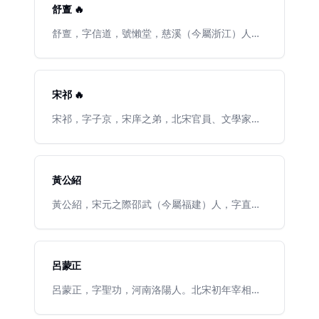
范仲淹何等聰明，看到他的詩後，明白了他的意
院直學士、判吏部銓。頗敢直諫，宋太宗以比魏
舒亶 🔥
思，因此，寫了封推薦信，使蘇麟得到升遷。此
文貞。淳化二年（西元九九一年），拜左諫議大
詩以後成爲人盡皆知的成語，用以譏諷藉職務之
夫，除樞密副使，改同知樞密院事。淳化四年
舒亶，字信道，號懶堂，慈溪（今屬浙江）人。
便，爲自己或親信撈取好處的人。
（西元九九三年），罷知青州。淳化五年（西元
治平二年（1065）試禮部第一，即狀元（進士及
九九四年），召拜參知政事，加給事中。至道二
第），授臨海尉。神宗時，除神官院主簿，遷秦
年（西元九九六年），坐事出知鄧州。宋真宗即
鳳路提刑，提舉兩浙常平。後任監察御史裏行，
位，遷工部侍郎，權知開封府。鹹平六年（西元
與李定同劾蘇軾，是爲「烏臺詩案」。進知雜御
宋祁 🔥
一〇〇三年），遷兵部侍郎，爲三司使。景德元
史、判司農寺，拜給事中，權直學士院，後爲御
年（西元一〇〇四年），授同中書門下平章事，
史中丞。崇寧元年（1102）知南康軍，京以開邊
宋祁，字子京，宋庠之弟，北宋官員、文學家、
集賢殿大學士。同年冬，契丹攻宋，萊公力排衆
功，由直龍圖閣進待制，翌年卒，年六十三。
史學家。祖籍安陸（今湖北安陸縣），曾祖宋駢
議，諫真宗親徵，至澶州（今河南濮陽），迫成
《宋史》、《東都事略》有傳。今存趙萬裏輯
徙居開封府雍丘（今河南民權縣雙塔集村）。天
和議而還，是爲「澶淵之盟」。景德三年（西元
《舒學士詞》一卷，存詞50首。
聖二年進士，官翰林學士、史館修撰。與歐陽修
一〇〇六年），爲王欽若所譖，罷相，爲刑部尚
等合修《新唐書》，書成，進工部尚書，拜翰林
黃公紹
書，出知陝州。後遷兵部尚書，入判都省。後遷
學士承旨。卒諡景文，與兄宋庠並有文名，時稱
兵部尚書，入判都省。大中祥符七年（西元一〇
“二宋”。詩詞語言工麗，因《玉樓春》詞中有“紅
黃公紹，宋元之際邵武（今屬福建）人，字直
一四年），復拜同平章事、樞密使。大中祥符八
杏枝頭春意鬧”句，世稱“紅杏尚書”。
翁。鹹淳進士。入元不仕，隱居樵溪。著《古今
年（西元一〇一五年）罷。天禧三年（西元一〇
韻會》、以《說文》爲本，參考宋元以前字書、
一九年）又授同平章事，充景靈宮使。天禧四年
韻書，集字書訓詁之大成，原書已佚，其同時人
（西元一〇二〇年）六月，坐與中官周懷政謀請
熊忠所編《古今韻會舉要》中，略能見其大概。
呂蒙正
太子監國、禁皇后預政、奉宋真宗爲太上皇事，
另有《在軒集》。
罷相，尋貶道州司馬。乾興元年（西元一〇二二
呂蒙正，字聖功，河南洛陽人。北宋初年宰相。
年），再貶雷州司戸參軍。宋仁宗天聖元年（西
太平興國二年（公元977年）丁丑科狀元。呂蒙
元一〇二三年）六，以疾卒於雷州，壽六十二。
正中狀元后，授將作監丞，通判升州。後三次登