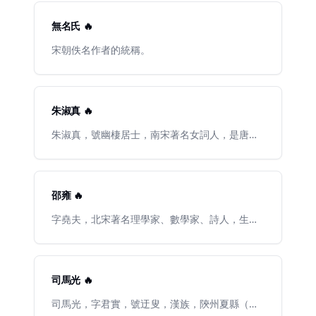
無名氏 🔥
宋朝佚名作者的統稱。
朱淑真 🔥
朱淑真，號幽棲居士，南宋著名女詞人，是唐宋
以來留存作品最豐盛的女作家之一。錢塘（今浙
江杭州）人，一說海寧（今屬浙江）人，祖籍歙
州（治今安徽歙縣）。 生於仕宦之家。丈夫是文
法小吏，因志趣不合，夫妻不和睦，最終因抑鬱
邵雍 🔥
早逝。又傳淑真過世後，父母將其生前文稿付之
一炬。其餘生平不可考，素無定論。現存《斷腸
字堯夫，北宋著名理學家、數學家、詩人，生於
詩集》、《斷腸詞》傳世，是劫後餘篇。
林縣上杆莊（今河南林州市劉家街村邵康村，一
說生於範陽，即今河北涿州大邵村），與周敦
頤、張載、程顥、程頤並稱北宋五子。天聖四年
（1026年），邵雍16歲，隨其父到共城蘇門山，
司馬光 🔥
卜居於此地。宋仁宗康定元年（1040年），邵雍
30歲，遊歷河南，因將父母葬在伊水（河南境內
司馬光，字君實，號迂叟，漢族，陝州夏縣（今