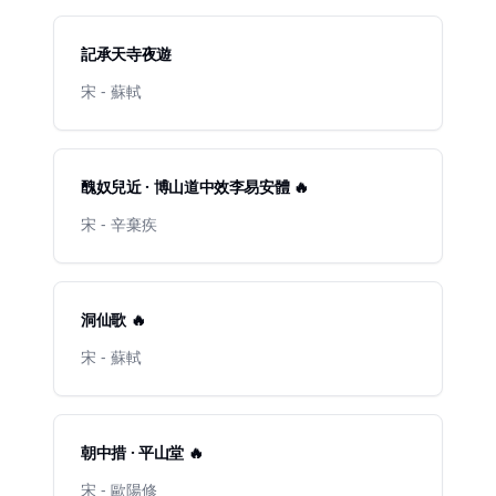
記承天寺夜遊
宋 - 蘇軾
醜奴兒近 · 博山道中效李易安體 🔥
宋 - 辛棄疾
洞仙歌 🔥
宋 - 蘇軾
朝中措 · 平山堂 🔥
宋 - 歐陽修