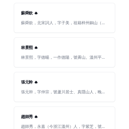
後十一年，景祐元年（西元一〇三四年），詔復
上相位，封許國公，授太子太師。呂蒙正寬厚正
太子太傅，贈中書令、萊國公，又賜諡忠憫。有
直，對上遇禮敢言，對下則寬容有雅度。卒於北
蘇舜欽 🔥
《忠憫公詩集》三巻，集前附有孫汴所撰神道
宋大中祥符四年（公元1011年），諡文穆，贈中
碑。存詞五首，見《花菴詞選》及《湘山野
書令。
蘇舜欽，北宋詞人，字子美，祖籍梓州銅山（今
錄》。生平見《宋史·巻二百八十一·寇準傳》。
四川中江），曾祖時遷至開封（今屬河南）。曾
任縣令、大理評事、集賢殿校理，監進奏院等職
位。因支持范仲淹的慶曆革新，爲守舊派所恨，
御史中丞王拱辰讓其屬官劾奏蘇舜欽，劾其在進
林景熙 🔥
奏院祭神時，用賣廢紙之錢宴請賓客。罷職閒居
蘇州。後來復起爲湖州長史，但不久就病故了。
林景熙，字德暘，一作德陽，號霽山。溫州平陽
與宋詩“開山祖師”梅堯臣合稱“蘇梅”。有《蘇學士
（今屬浙江）人。南宋末期愛國詩人。鹹淳七年
文集》詩文集有《蘇舜欽集》16卷，《四部叢
（公元1271年），由上舍生釋褐成進士，歷任泉
刊》影清康熙刊本。1981年上海古籍出版社出版
州教授，禮部架閣，進階從政郎。宋亡後不仕，
《蘇舜欽集》。
隱居於平陽縣城白石巷。林景熙等曾冒死撿拾帝
張元幹 🔥
骨葬於蘭亭附近。他教授生徒，從事著作，漫遊
江浙，是雄踞宋元之際詩壇、創作成績卓著、最
張元幹，字仲宗，號蘆川居士、真隱山人，晚年
富代表性的作家，也是溫州歷史上成就最高的詩
自稱蘆川老隱。蘆川永福人（今福建永泰嵩口鎮
人。卒葬家鄉青芝山。著作編爲《霽山集》。
月洲村人）。歷任太學上舍生、陳留縣丞。金兵
圍汴，秦檜當國時，入李綱麾下，堅決抗金，力
諫死守。曾賦《賀新郎》詞贈李綱，後秦檜聞此
趙師秀 🔥
事，以他事追赴大理寺除名削籍。元幹爾後漫遊
江浙等地，客死他鄉，卒年約七十，歸葬閩之螺
趙師秀，永嘉（今浙江溫州）人，字紫芝，號靈